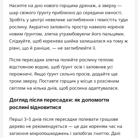
Насипте на дно нового горщика дренаж, а зверху —
шар свіжого ґрунту приблизно до середини ємності.
Зробіть у центрі невелике заглиблення і помістіть туди
рослину. Акуратно заповніть простір навколо коренів
новим ґрунтом, злегка утрамбовуючи його пальцями.
Слідкуйте, щоб коренева шийка залишалася на тому ж
рівні, що й раніше, — не заглиблюйте її.
Після пересадки злегка полийте рослину теплою
відстояною водою, щоб ґрунт осів і заповнив усі
порожнечі. Якщо ґрунт сильно просів, додайте ще
трохи зверху. Поставте горщик у місце з розсіяним
світлом на кілька днів, щоб рослина адаптувалася.
Догляд після пересадки: як допомогти
рослині відновитися
Перші 3–5 днів після пересадки поливати грошове
дерево не рекомендується — це дає кореням час на
загоєння мікропошкоджень і запобігає гниттю. Далі