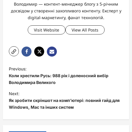
Володимир — контент-менеджер блогу з 5-річним
досвідом у створенні захопливого контенту. Експерт у
digital-маркетингу, фанат технологій.
Visit Website
View All Posts
P
Previous:
o
Коли хрестили Русь: 988 рік і доленосний вибір
s
Володимира Великого
t
Next:
Як зробити скріншот на комп’ютері: повний гайд для
n
Windows, Mac та інших систем
a
v
i