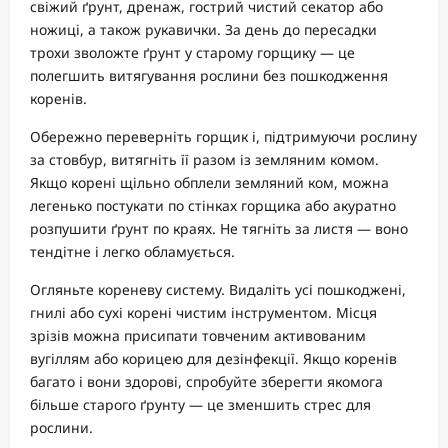
свіжий ґрунт, дренаж, гострий чистий секатор або
ножиці, а також рукавички. За день до пересадки
трохи зволожте ґрунт у старому горщику — це
полегшить витягування рослини без пошкодження
коренів.
Обережно переверніть горщик і, підтримуючи рослину
за стовбур, витягніть її разом із земляним комом.
Якщо корені щільно обплели земляний ком, можна
легенько постукати по стінках горщика або акуратно
розпушити ґрунт по краях. Не тягніть за листя — воно
тендітне і легко обламується.
Огляньте кореневу систему. Видаліть усі пошкоджені,
гнилі або сухі корені чистим інструментом. Місця
зрізів можна присипати товченим активованим
вугіллям або корицею для дезінфекції. Якщо коренів
багато і вони здорові, спробуйте зберегти якомога
більше старого ґрунту — це зменшить стрес для
рослини.