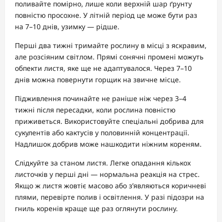
поливайте помірно, лише коли верхній шар ґрунту
повністю просохне. У літній період це може бути раз
на 7–10 днів, узимку — рідше.
Перші два тижні тримайте рослину в місці з яскравим,
але розсіяним світлом. Прямі сонячні промені можуть
обпекти листя, яке ще не адаптувалося. Через 7–10
днів можна повернути горщик на звичне місце.
Підживлення починайте не раніше ніж через 3–4
тижні після пересадки, коли рослина повністю
приживеться. Використовуйте спеціальні добрива для
сукулентів або кактусів у половинній концентрації.
Надлишок добрив може нашкодити ніжним кореням.
Слідкуйте за станом листя. Легке опадання кількох
листочків у перші дні — нормальна реакція на стрес.
Якщо ж листя жовтіє масово або з’являються коричневі
плями, перевірте полив і освітлення. У разі підозри на
гниль коренів краще ще раз оглянути рослину.