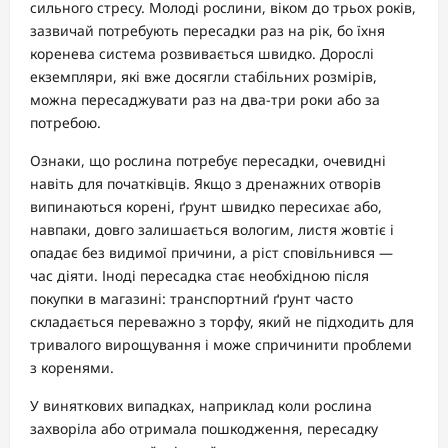
сильного стресу. Молоді рослини, віком до трьох років,
зазвичай потребують пересадки раз на рік, бо їхня
коренева система розвивається швидко. Дорослі
екземпляри, які вже досягли стабільних розмірів,
можна пересаджувати раз на два-три роки або за
потребою.
Ознаки, що рослина потребує пересадки, очевидні
навіть для початківців. Якщо з дренажних отворів
випинаються корені, ґрунт швидко пересихає або,
навпаки, довго залишається вологим, листя жовтіє і
опадає без видимої причини, а ріст сповільнився —
час діяти. Іноді пересадка стає необхідною після
покупки в магазині: транспортний ґрунт часто
складається переважно з торфу, який не підходить для
тривалого вирощування і може спричинити проблеми
з коренями.
У виняткових випадках, наприклад коли рослина
захворіла або отримала пошкодження, пересадку