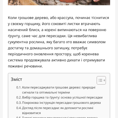
Коли грошове дерево, або крассула, починає тіснитися
у своєму горщику, його соковиті листки втрачають
насичений блиск, а корені випинаються на поверхню
ґрунту, саме час для пересадки. Ця невибаглива
сукулентна рослина, яку багато хто вважає символом
достатку та домашнього затишку, потребує
періодичного оновлення простору, щоб коренева
система продовжувала активно дихати і отримувати
поживні речовини.
Зміст
Коли пересаджувати грошове дерево: природні
сигнали та оптимальні терміни
Вибір горщика та ґрунту: основа успішної пересадки
Покрокова інструкція пересадки грошового дерева
Догляд після пересадки: як допомогти рослині
відновитися
Типові помилки при пересадці грошового дерева