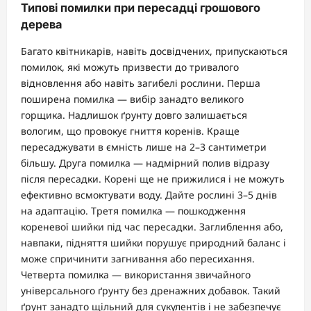
Типові помилки при пересадці грошового
дерева
Багато квітникарів, навіть досвідчених, припускаються
помилок, які можуть призвести до тривалого
відновлення або навіть загибелі рослини. Перша
поширена помилка — вибір занадто великого
горщика. Надлишок ґрунту довго залишається
вологим, що провокує гниття коренів. Краще
пересаджувати в ємність лише на 2–3 сантиметри
більшу. Друга помилка — надмірний полив відразу
після пересадки. Корені ще не прижилися і не можуть
ефективно всмоктувати воду. Дайте рослині 3–5 днів
на адаптацію. Третя помилка — пошкодження
кореневої шийки під час пересадки. Заглиблення або,
навпаки, підняття шийки порушує природний баланс і
може спричинити загнивання або пересихання.
Четверта помилка — використання звичайного
універсального ґрунту без дренажних добавок. Такий
ґрунт занадто щільний для сукулентів і не забезпечує