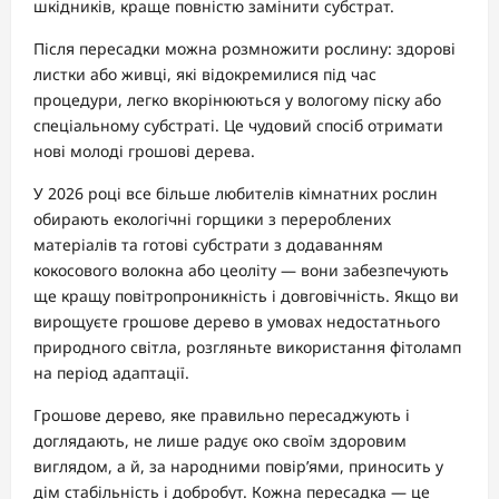
шкідників, краще повністю замінити субстрат.
Після пересадки можна розмножити рослину: здорові
листки або живці, які відокремилися під час
процедури, легко вкорінюються у вологому піску або
спеціальному субстраті. Це чудовий спосіб отримати
нові молоді грошові дерева.
У 2026 році все більше любителів кімнатних рослин
обирають екологічні горщики з перероблених
матеріалів та готові субстрати з додаванням
кокосового волокна або цеоліту — вони забезпечують
ще кращу повітропроникність і довговічність. Якщо ви
вирощуєте грошове дерево в умовах недостатнього
природного світла, розгляньте використання фітоламп
на період адаптації.
Грошове дерево, яке правильно пересаджують і
доглядають, не лише радує око своїм здоровим
виглядом, а й, за народними повір’ями, приносить у
дім стабільність і добробут. Кожна пересадка — це