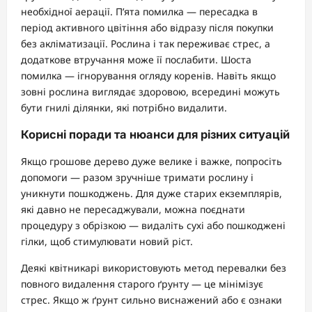
необхідної аерації. П’ята помилка — пересадка в
період активного цвітіння або відразу після покупки
без акліматизації. Рослина і так переживає стрес, а
додаткове втручання може її послабити. Шоста
помилка — ігнорування огляду коренів. Навіть якщо
зовні рослина виглядає здоровою, всередині можуть
бути гнилі ділянки, які потрібно видалити.
Корисні поради та нюанси для різних ситуацій
Якщо грошове дерево дуже велике і важке, попросіть
допомоги — разом зручніше тримати рослину і
уникнути пошкоджень. Для дуже старих екземплярів,
які давно не пересаджували, можна поєднати
процедуру з обрізкою — видаліть сухі або пошкоджені
гілки, щоб стимулювати новий ріст.
Деякі квітникарі використовують метод перевалки без
повного видалення старого ґрунту — це мінімізує
стрес. Якщо ж ґрунт сильно виснажений або є ознаки