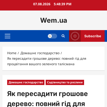
Skip
07.08.2026
5:48:41 PM
to
content
Wem.ua
Subscribe
Primary
Menu
Home
Домашнє господарство
Як пересадити грошове дерево: повний гід для
процвітання вашого зеленого талісмана
Домашнє господарство
Садівництво та рослини
Як пересадити грошове
дерево: повний гід для