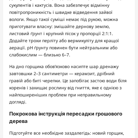
сукулентів і кактусів. Вона забезпечує відмінну
повітропроникність і швидке відведення зайвої
вологи. Якщо такої суміші немає під рукою, можна
приготувати власну: змішайте дернову землю,
листовий ґрунт і крупний пісок у пропорції 2:1:1.
Додайте трохи перліту або вермикуліту для кращої
аерації. pH ґрунту повинен бути нейтральним або
слабокислим — близько 6–7.
На дно горщика обов’язково насипте шар дренажу
завтовшки 2–3 сантиметри — керамзит, дрібний
гравій або биті черепки. Це запобігає застою води біля
коренів і захищає рослину від гниття, яке є однією з
найпоширеніших проблем при неправильному
догляді.
Покрокова інструкція пересадки грошового
дерева
Підготуйте все необхідне заздалегідь: новий горщик,