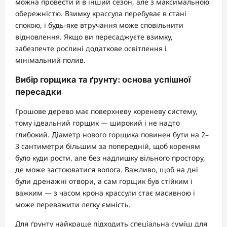
можна провести й в інший сезон, але з максимальною
обережністю. Взимку крассула перебуває в стані
спокою, і будь-яке втручання може сповільнити
відновлення. Якщо ви пересаджуєте взимку,
забезпечте рослині додаткове освітлення і
мінімальний полив.
Вибір горщика та ґрунту: основа успішної
пересадки
Грошове дерево має поверхневу кореневу систему,
тому ідеальний горщик — широкий і не надто
глибокий. Діаметр нового горщика повинен бути на 2–
3 сантиметри більшим за попередній, щоб кореням
було куди рости, але без надлишку вільного простору,
де може застоюватися волога. Важливо, щоб на дні
були дренажні отвори, а сам горщик був стійким і
важким — з часом крона крассули стає масивною і
може переважити легку ємність.
Для ґрунту найкраще підходить спеціальна суміш для