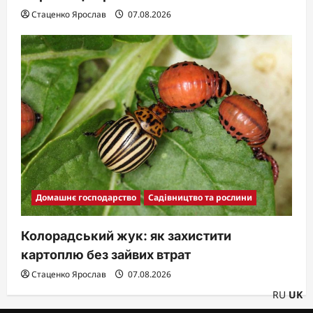
Стаценко Ярослав
07.08.2026
Домашнє господарство
Садівництво та рослини
Колорадський жук: як захистити
картоплю без зайвих втрат
Стаценко Ярослав
07.08.2026
RU
UK