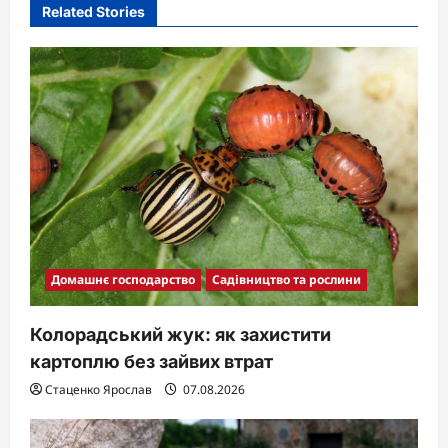
Related Stories
g
a
t
i
o
n
Домашнє господарство
Садівництво та рослини
Колорадський жук: як захистити
картоплю без зайвих втрат
Стаценко Ярослав
07.08.2026