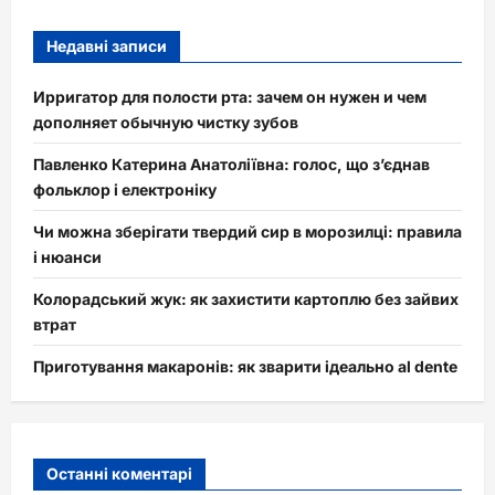
Недавні записи
Ирригатор для полости рта: зачем он нужен и чем
дополняет обычную чистку зубов
Павленко Катерина Анатоліївна: голос, що з’єднав
фольклор і електроніку
Чи можна зберігати твердий сир в морозилці: правила
і нюанси
Колорадський жук: як захистити картоплю без зайвих
втрат
Приготування макаронів: як зварити ідеально al dente
Останні коментарі