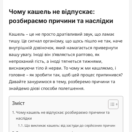
Чому кашель не відпускає:
розбираємо причини та наслідки
Кашель – це не просто дратівливий звук, що ламає
тишу. Це сигнал організму, що щось пішло не так, наче
внутрішній дзвіночок, який намагається привернути
вашу увагу. Іноді він з’являється раптово, як
непроханий гість, а іноді тягнеться тижнями,
виснажуючи тіло й нерви. То чому ж ми кашляємо, і
головне – як зробити так, щоб цей процес припинився?
Давайте зануримося в тему, розберемо причини та
знайдемо дієві способи полегшення.
Зміст
Чому кашель не відпускає: розбираємо причини та
наслідки
Що викликає кашель: від застуди до серйозних причин