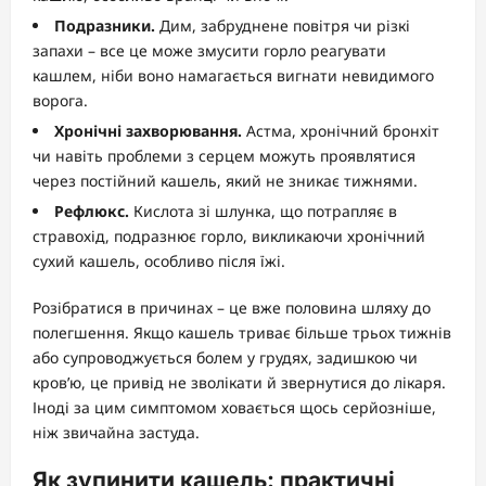
Подразники.
Дим, забруднене повітря чи різкі
запахи – все це може змусити горло реагувати
кашлем, ніби воно намагається вигнати невидимого
ворога.
Хронічні захворювання.
Астма, хронічний бронхіт
чи навіть проблеми з серцем можуть проявлятися
через постійний кашель, який не зникає тижнями.
Рефлюкс.
Кислота зі шлунка, що потрапляє в
стравохід, подразнює горло, викликаючи хронічний
сухий кашель, особливо після їжі.
Розібратися в причинах – це вже половина шляху до
полегшення. Якщо кашель триває більше трьох тижнів
або супроводжується болем у грудях, задишкою чи
кров’ю, це привід не зволікати й звернутися до лікаря.
Іноді за цим симптомом ховається щось серйозніше,
ніж звичайна застуда.
Як зупинити кашель: практичні