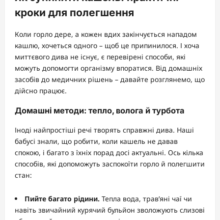
кроки для полегшення
Коли горло дере, а кожен вдих закінчується нападом
кашлю, хочеться одного – щоб це припинилося. І хоча
миттєвого дива не існує, є перевірені способи, які
можуть допомогти організму впоратися. Від домашніх
засобів до медичних рішень – давайте розглянемо, що
дійсно працює.
Домашні методи: тепло, волога й турбота
Іноді найпростіші речі творять справжні дива. Наші
бабусі знали, що робити, коли кашель не давав
спокою, і багато з їхніх порад досі актуальні. Ось кілька
способів, які допоможуть заспокоїти горло й полегшити
стан:
Пийте багато рідини.
Тепла вода, трав’яні чаї чи
навіть звичайний курячий бульйон зволожують слизові