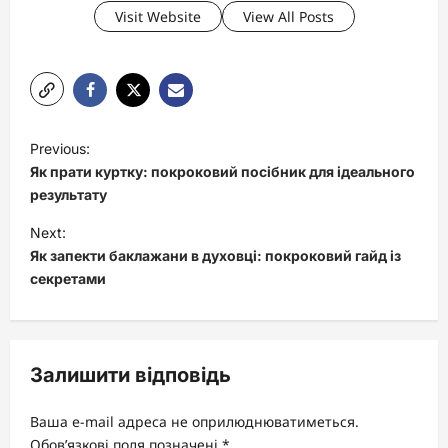
Visit Website
View All Posts
P
Previous:
o
Як прати куртку: покроковий посібник для ідеального
s
результату
t
Next:
Як запекти баклажани в духовці: покроковий гайд із
n
секретами
a
v
i
Залишити відповідь
g
a
Ваша e-mail адреса не оприлюднюватиметься.
t
Обов’язкові поля позначені
*