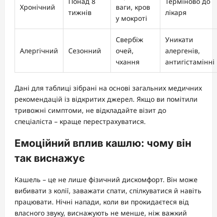
Понад 8
Терміново до
Хронічний
ваги, кров
тижнів
лікаря
у мокроті
Свербіж
Уникати
Алергічний
Сезонний
очей,
алергенів,
чхання
антигістамінні
Дані для таблиці зібрані на основі загальних медичних
рекомендацій із відкритих джерел. Якщо ви помітили
тривожні симптоми, не відкладайте візит до
спеціаліста – краще перестрахуватися.
Емоційний вплив кашлю: чому він
так виснажує
Кашель – це не лише фізичний дискомфорт. Він може
вибивати з колії, заважати спати, спілкуватися й навіть
працювати. Нічні напади, коли ви прокидаєтеся від
власного звуку, виснажують не менше, ніж важкий