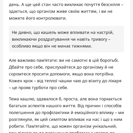
день. А ще цей стан часто викликає почуття безсилля –
здається, що організм живе своїм життям, і ви не
можете його контролювати.
Не дивно, що кашель може впливати на настрій,
викликаючи роздратування чи навіть тривогу –
особливо якщо він не минає тижнями.
Але важливо пам’ятати: ви не самотні в цій боротьбі.
Дбайте про себе, прислухайтеся до організму й не
соромтеся просити допомоги, якщо вона потрібна.
Кожен крок – від теплої чашки чаю до візиту до лікаря
– це прояв турботи про себе.
Тема кашлю, здавалося б, проста, але вона торкається
багатьох аспектів нашого життя. Від причин і способів
полегшення до профілактики й емоційного впливу – ми
розглянули, як цей симптом впливає на нас і що з ним
робити. Пам’ятайте, що кожен організм унікальний,
тож підходьте до вирішення проблеми з увагою до