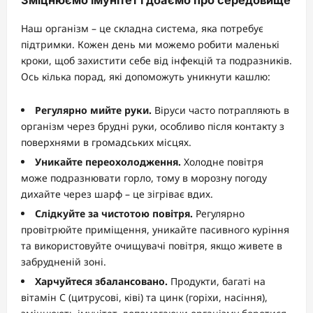
Зміцнюємо імунітет і дбаємо про середовище
Наш організм – це складна система, яка потребує
підтримки. Кожен день ми можемо робити маленькі
кроки, щоб захистити себе від інфекцій та подразників.
Ось кілька порад, які допоможуть уникнути кашлю:
Регулярно мийте руки.
Віруси часто потрапляють в
організм через брудні руки, особливо після контакту з
поверхнями в громадських місцях.
Уникайте переохолодження.
Холодне повітря
може подразнювати горло, тому в морозну погоду
дихайте через шарф – це зігріває вдих.
Слідкуйте за чистотою повітря.
Регулярно
провітрюйте приміщення, уникайте пасивного куріння
та використовуйте очищувачі повітря, якщо живете в
забрудненій зоні.
Харчуйтеся збалансовано.
Продукти, багаті на
вітамін С (цитрусові, ківі) та цинк (горіхи, насіння),