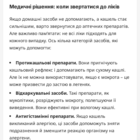
Медичні рішення: коли звертатися до ліків
Якщо домашні засоби не допомагають, а кашель стає
сильнішим, варто звернутися до аптечних препаратів.
Але важливо пам’ятати: не всі ліки підходять для
кожного випадку. Ось кілька категорій засобів, які
можуть допомогти:
Протикашльові препарати.
Вони пригнічують
кашльовий рефлекс і допомагають при сухому кашлі.
Але їх не можна використовувати, якщо є мокрота – це
може призвести до застою в легенях.
Відхаркувальні засоби.
Такі препарати, як
муколітики, розріджують мокроту, полегшуючи її
виведення. Вони ефективні при вологому кашлі.
Антигістамінні препарати.
Якщо кашель
викликаний алергією, ці засоби допоможуть зняти
подразнення й зменшити реакцію організму на
алергени.