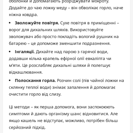
оболонки й допомагають розріджувати мокроту.
Додайте до чаю ложку меду – він обволікає горло, наче
ніжна ковдра.
Зволожуйте повітря.
Сухе повітря в приміщенні –
ворог для дихальних шляхів. Використовуйте
зволожувач або просто покладіть вологий рушник на
батарею – це допоможе зменшити подразнення.
Інгаляції.
Дихайте над парою з гарячої води,
додавши кілька крапель ефірної олії евкаліпта чи
м’яти. Це розслабляє дихальні шляхи й полегшує
відкашлювання.
Полоскання горла.
Розчин солі (пів чайної ложки на
склянку теплої води) знімає запалення й допомагає
очистити горло від слизу.
Ці методи – як перша допомога, вони заспокоюють
симптоми й дають організму шанс відновитися. Але
якщо кашель не відступає, можливо, потрібен більш
серйозний підхід.