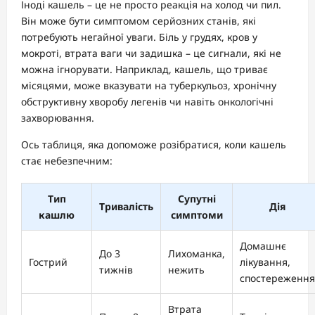
Іноді кашель – це не просто реакція на холод чи пил.
Він може бути симптомом серйозних станів, які
потребують негайної уваги. Біль у грудях, кров у
мокроті, втрата ваги чи задишка – це сигнали, які не
можна ігнорувати. Наприклад, кашель, що триває
місяцями, може вказувати на туберкульоз, хронічну
обструктивну хворобу легенів чи навіть онкологічні
захворювання.
Ось таблиця, яка допоможе розібратися, коли кашель
стає небезпечним:
Тип
Супутні
Тривалість
Дія
кашлю
симптоми
Домашнє
До 3
Лихоманка,
Гострий
лікування,
тижнів
нежить
спостереження
Втрата