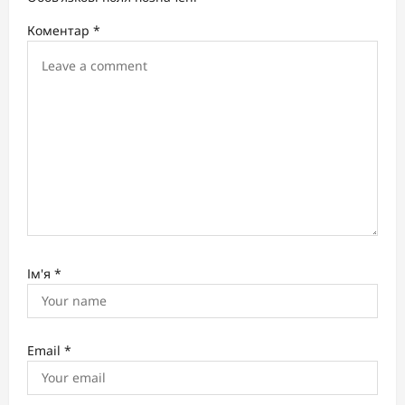
i
Коментар
*
o
n
Ім'я
*
Email
*