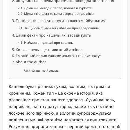
Як зупинити кашель: практичні кроки для полегшення
Домашні методи: тепло, волога й турбота
Медичні рішення: коли звертатися до ліків
Профілактика: як уникнути кашлю в майбутньому
Зміцнюємо імунітет і дбаємо про середовище
Цікаві факти про кашель, які вас здивують
Неймовірні деталі про кашель
Коли кашель – це тривожний дзвінок
Емоційний вплив кашлю: чому він так виснажує
About the Author
Стаценко Ярослав
Кашель буває різним: сухим, вологим, гострим чи
хронічним. Кожен тип – це окрема історія, яка
розповідає про стан вашого здоров’я. Сухий кашель,
наприклад, часто дратує горло, наче хтось постійно
лоскоче його пір’їнкою, а вологий супроводжується
виділеннями, які організм намагається виштовхнути.
Розуміння природи кашлю – перший крок до того, щоб