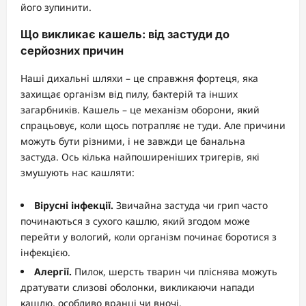
його зупинити.
Що викликає кашель: від застуди до
серйозних причин
Наші дихальні шляхи – це справжня фортеця, яка
захищає організм від пилу, бактерій та інших
загарбників. Кашель – це механізм оборони, який
спрацьовує, коли щось потрапляє не туди. Але причини
можуть бути різними, і не завжди це банальна
застуда. Ось кілька найпоширеніших тригерів, які
змушують нас кашляти:
Вірусні інфекції.
Звичайна застуда чи грип часто
починаються з сухого кашлю, який згодом може
перейти у вологий, коли організм починає боротися з
інфекцією.
Алергії.
Пилок, шерсть тварин чи пліснява можуть
дратувати слизові оболонки, викликаючи напади
кашлю, особливо вранці чи вночі.