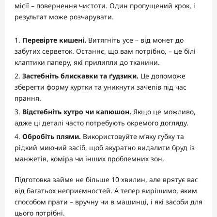
місії – повернення чистоти. Один пропущений крок, і
результат може розчарувати.
Перевірте кишені.
Витягніть усе – від монет до
забутих серветок. Останнє, що вам потрібно, – це білі
клаптики паперу, які прилипли до тканини.
Застебніть блискавки та ґудзики.
Це допоможе
зберегти форму куртки та уникнути зачепів під час
прання.
Відстебніть хутро чи капюшон.
Якщо це можливо,
адже ці деталі часто потребують окремого догляду.
Обробіть плями.
Використовуйте м’яку губку та
рідкий миючий засіб, щоб акуратно видалити бруд із
манжетів, коміра чи інших проблемних зон.
Підготовка займе не більше 10 хвилин, але врятує вас
від багатьох неприємностей. А тепер вирішимо, яким
способом прати – вручну чи в машинці, і які засоби для
цього потрібні.