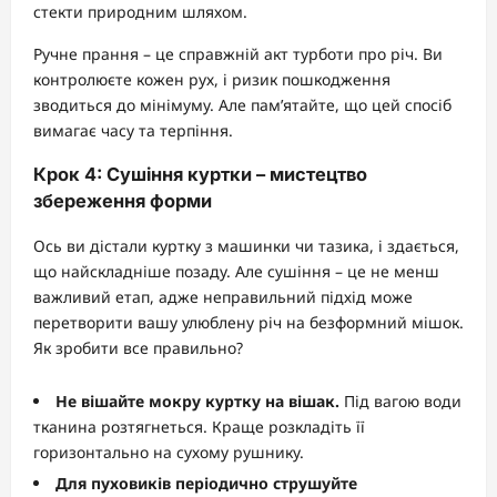
стекти природним шляхом.
Ручне прання – це справжній акт турботи про річ. Ви
контролюєте кожен рух, і ризик пошкодження
зводиться до мінімуму. Але пам’ятайте, що цей спосіб
вимагає часу та терпіння.
Крок 4: Сушіння куртки – мистецтво
збереження форми
Ось ви дістали куртку з машинки чи тазика, і здається,
що найскладніше позаду. Але сушіння – це не менш
важливий етап, адже неправильний підхід може
перетворити вашу улюблену річ на безформний мішок.
Як зробити все правильно?
Не вішайте мокру куртку на вішак.
Під вагою води
тканина розтягнеться. Краще розкладіть її
горизонтально на сухому рушнику.
Для пуховиків періодично струшуйте