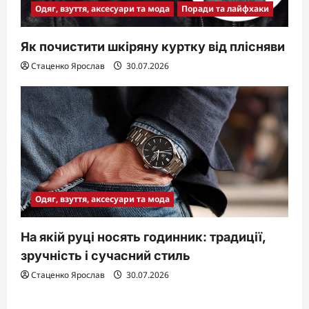
Одяг, взуття, аксесуари та мода
Поради та лайфхаки
Як почистити шкіряну куртку від плісняви
Стаценко Ярослав
30.07.2026
Одяг, взуття, аксесуари та мода
На якій руці носять годинник: традиції,
зручність і сучасний стиль
Стаценко Ярослав
30.07.2026