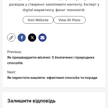
досвідом у створенні захопливого контенту. Експерт у
digital-маркетингу, фанат технологій.
Visit Website
View All Posts
P
Previous:
o
Як пришвидшити місячні: 5 безпечних і природних
s
способів
t
Next:
Як перестати кашляти: ефективні способи та поради
n
a
v
Залишити відповідь
i