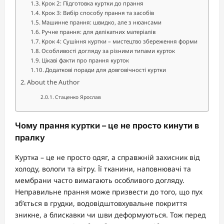
Крок 2: Підготовка куртки до прання
Крок 3: Вибір способу прання та засобів
Машинне прання: швидко, але з нюансами
Ручне прання: для делікатних матеріалів
Крок 4: Сушіння куртки – мистецтво збереження форми
Особливості догляду за різними типами курток
Цікаві факти про прання курток
Додаткові поради для довговічності куртки
About the Author
Стаценко Ярослав
Чому прання куртки – це не просто кинути в
пралку
Куртка – це не просто одяг, а справжній захисник від
холоду, вологи та вітру. Її тканини, наповнювачі та
мембрани часто вимагають особливого догляду.
Неправильне прання може призвести до того, що пух
зб’ється в грудки, водовідштовхувальне покриття
зникне, а блискавки чи шви деформуються. Тож перед