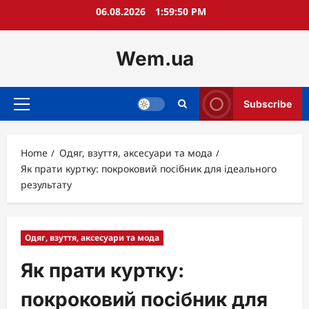
Skip
06.08.2026
1:59:52 PM
to
content
Wem.ua
Subscribe
Primary
Menu
Home
Одяг, взуття, аксесуари та мода
Як прати куртку: покроковий посібник для ідеального
результату
Одяг, взуття, аксесуари та мода
Як прати куртку:
покроковий посібник для