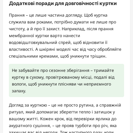
Додаткові поради для довговічності куртки
Прання – це лише частина догляду. Щоб куртка
служила вам роками, потрібно думати не лише про
чистоту, а й про її захист. Наприклад, після прання
мембранної куртки варто нанести
водовідштовхувальний спрей, щоб відновити її
властивості. А шкіряні моделі час від часу обробляйте
спеціальними кремами, щоб уникнути тріщин.
Не забувайте про сезонне зберігання – тримайте
куртку в сухому, провітрюваному місці, подалі від
вологи, щоб уникнути плісняви чи неприємного
запаху.
Догляд за курткою – це не просто рутина, а справжній
ритуал, який допомагає зберегти тепло і затишок у
вашому житті. Кожен крок, від перевірки ярлика до
акуратного сушіння, – це прояв турботи про річ, яка
захищає вас від негоди. Тож наступного разу, коли