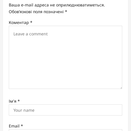
g
Ваша e-mail адреса не оприлюднюватиметься.
a
Обов’язкові поля позначені
*
t
Коментар
*
i
o
n
Ім'я
*
Email
*