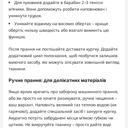
Для пуховиків додайте в барабан 2–3 тенісні
м’ячики. Вони допоможуть розбити наповнювач і
уникнути грудок.
Уникайте віджиму на високих обертах – краще
оберіть низьку швидкість або взагалі вимкніть цю
функцію.
Після прання не поспішайте діставати куртку. Додайте
додатковий цикл полоскання, щоб позбутися залишків
миючого засобу, які можуть зіпсувати зовнішній вигляд
тканини.
Ручне прання: для делікатних матеріалів
Якщо ярлик кричить про заборону машинного прання,
або ви просто не хочете ризикувати, ручне чищення –
ваш варіант. Наповніть великий таз теплою водою (не
гарячою!), додайте спеціальний засіб і занурте куртку.
Акуратно потріть забруднені місця м’якою губкою чи
щіткою. Не викручуйте тканину – просто дайте воді