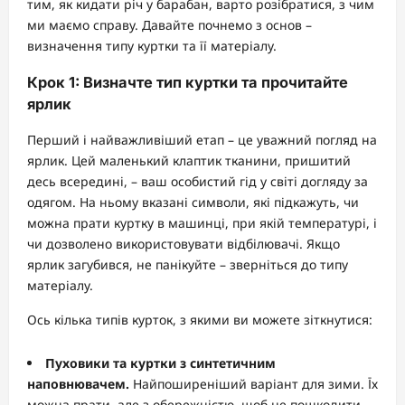
тим, як кидати річ у барабан, варто розібратися, з чим
ми маємо справу. Давайте почнемо з основ –
визначення типу куртки та її матеріалу.
Крок 1: Визначте тип куртки та прочитайте
ярлик
Перший і найважливіший етап – це уважний погляд на
ярлик. Цей маленький клаптик тканини, пришитий
десь всередині, – ваш особистий гід у світі догляду за
одягом. На ньому вказані символи, які підкажуть, чи
можна прати куртку в машинці, при якій температурі, і
чи дозволено використовувати відбілювачі. Якщо
ярлик загубився, не панікуйте – зверніться до типу
матеріалу.
Ось кілька типів курток, з якими ви можете зіткнутися:
Пуховики та куртки з синтетичним
наповнювачем.
Найпоширеніший варіант для зими. Їх
можна прати, але з обережністю, щоб не пошкодити