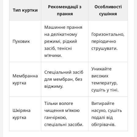
Рекомендації з
Особливості
Тип куртки
прання
сушіння
Машинне прання
на делікатному
Горизонтально,
Пуховик
режимі, рідкий
періодично
засіб, тенісні
струшувати.
м’ячики.
Уникайте
Спеціальний засіб
Мембранна
високих
для мембран, без
куртка
температур,
віджиму.
сушіть у тіні.
Тільки вологе
Витирайте
Шкіряна
чищення м’якою
насухо, сушіть
куртка
ганчіркою,
подалі від
спеціальні засоби.
обігрівачів.