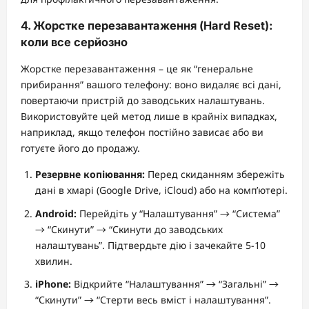
4. Жорстке перезавантаження (Hard Reset):
коли все серйозно
Жорстке перезавантаження – це як “генеральне
прибирання” вашого телефону: воно видаляє всі дані,
повертаючи пристрій до заводських налаштувань.
Використовуйте цей метод лише в крайніх випадках,
наприклад, якщо телефон постійно зависає або ви
готуєте його до продажу.
Резервне копіювання:
Перед скиданням збережіть
дані в хмарі (Google Drive, iCloud) або на комп’ютері.
Android:
Перейдіть у “Налаштування” → “Система”
→ “Скинути” → “Скинути до заводських
налаштувань”. Підтвердьте дію і зачекайте 5-10
хвилин.
iPhone:
Відкрийте “Налаштування” → “Загальні” →
“Скинути” → “Стерти весь вміст і налаштування”.