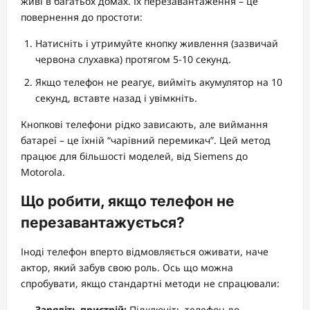
живі в багатьох домах. Їх перезавантаження – це
повернення до простоти:
Натисніть і утримуйте кнопку живлення (зазвичай
червона слухавка) протягом 5-10 секунд.
Якщо телефон не реагує, вийміть акумулятор на 10
секунд, вставте назад і увімкніть.
Кнопкові телефони рідко зависають, але виймання
батареї – це їхній “чарівний перемикач”. Цей метод
працює для більшості моделей, від Siemens до
Motorola.
Що робити, якщо телефон не
перезавантажується?
Іноді телефон вперто відмовляється оживати, наче
актор, який забув свою роль. Ось що можна
спробувати, якщо стандартні методи не спрацювали:
Зарядіть пристрій:
Підключіть телефон до