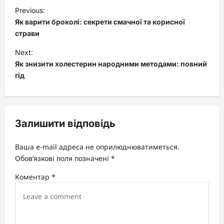
P
Previous:
o
Як варити броколі: секрети смачної та корисної
s
страви
t
Next:
Як знизити холестерин народними методами: повний
n
гід
a
v
i
Залишити відповідь
g
a
Ваша e-mail адреса не оприлюднюватиметься.
t
Обов’язкові поля позначені
*
i
Коментар
*
o
n