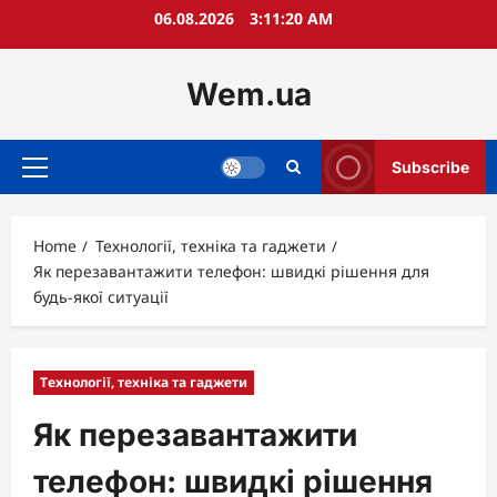
Skip
06.08.2026
3:11:21 AM
to
content
Wem.ua
Subscribe
Primary
Menu
Home
Технології, техніка та гаджети
Як перезавантажити телефон: швидкі рішення для
будь-якої ситуації
Технології, техніка та гаджети
Як перезавантажити
телефон: швидкі рішення