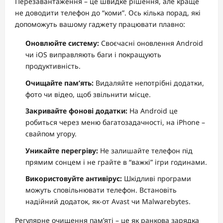
Перезавантаження – це швидке рішення, але краще
не доводити телефон до “коми”. Ось кілька порад, які
допоможуть вашому гаджету працювати плавно:
Оновлюйте систему:
Своєчасні оновлення Android
чи iOS виправляють баги і покращують
продуктивність.
Очищайте пам’ять:
Видаляйте непотрібні додатки,
фото чи відео, щоб звільнити місце.
Закривайте фонові додатки:
На Android це
робиться через меню багатозадачності, на iPhone –
свайпом угору.
Уникайте перегріву:
Не залишайте телефон під
прямим сонцем і не грайте в “важкі” ігри годинами.
Використовуйте антивірус:
Шкідливі програми
можуть сповільнювати телефон. Встановіть
надійний додаток, як-от Avast чи Malwarebytes.
Регулярне очищення пам’яті – це як ранкова зарядка