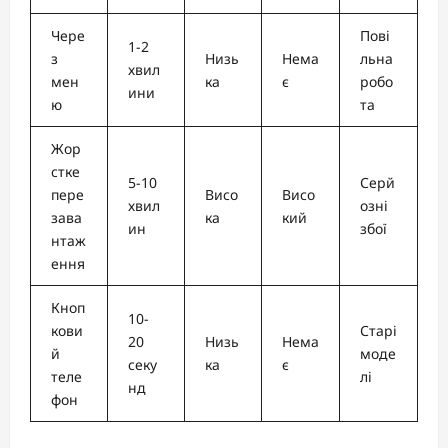
Чере
Пові
1-2
з
Низь
Нема
льна
хвил
мен
ка
є
робо
ини
ю
та
Жор
стке
5-10
Серй
пере
Висо
Висо
хвил
озні
зава
ка
кий
ин
збої
нтаж
ення
Кноп
10-
кови
Старі
20
Низь
Нема
й
моде
секу
ка
є
теле
лі
нд
фон