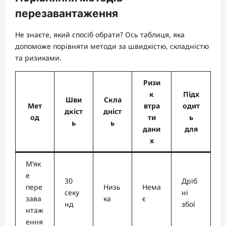
перезавантаження
Не знаєте, який спосіб обрати? Ось таблиця, яка
допоможе порівняти методи за швидкістю, складністю
та ризиками.
Ризи
к
Підх
Шви
Скла
Мет
втра
одит
дкіст
дніст
од
ти
ь
ь
ь
дани
для
х
М’як
е
30
Дріб
пере
Низь
Нема
секу
ні
зава
ка
є
нд
збої
нтаж
ення