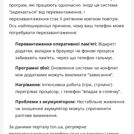
програм, які працюють одночасно. Іноді ця система
“задихається” від перевантаження, і
перезавантаження стає її рятівним ковтком повітря.
Ось найпоширеніші причини, чому ваш телефон може
потребувати перезавантаження:
Перевантаження оперативної пам’яті:
Відкриті
додатки, вкладки в браузері чи фонові процеси
забивають пам’ять, через що телефон гальмує.
Програмні збої:
Оновлення системи чи конфлікт
між додатками можуть викликати “зависання”.
Нагрівання:
Інтенсивна робота (ігри, стрімінг)
перегріває процесор, і телефон “впадає в сплячку”.
Проблеми з акумулятором:
Нестабільне живлення
чи зношений акумулятор можуть спричинити
раптове вимкнення.
За даними порталу tsn.ua, регулярне
перезавантаження телефону (раз на тиждень) може