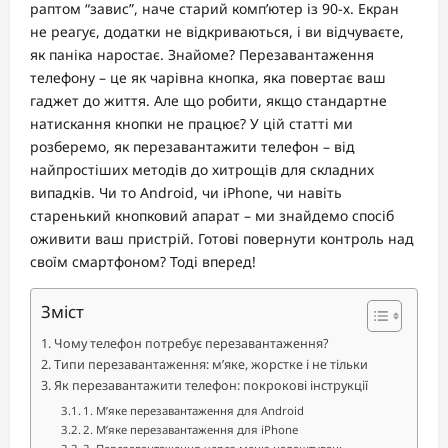
раптом “завис”, наче старий комп’ютер із 90-х. Екран
не реагує, додатки не відкриваються, і ви відчуваєте,
як паніка наростає. Знайоме? Перезавантаження
телефону – це як чарівна кнопка, яка повертає ваш
гаджет до життя. Але що робити, якщо стандартне
натискання кнопки не працює? У цій статті ми
розберемо, як перезавантажити телефон – від
найпростіших методів до хитрощів для складних
випадків. Чи то Android, чи iPhone, чи навіть
старенький кнопковий апарат – ми знайдемо спосіб
оживити ваш пристрій. Готові повернути контроль над
своїм смартфоном? Тоді вперед!
Зміст
Чому телефон потребує перезавантаження?
Типи перезавантаження: м’яке, жорстке і не тільки
Як перезавантажити телефон: покрокові інструкції
1. М’яке перезавантаження для Android
2. М’яке перезавантаження для iPhone