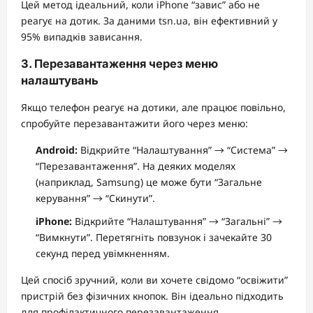
Цей метод ідеальний, коли iPhone “завис” або не
реагує на дотик. За даними tsn.ua, він ефективний у
95% випадків зависання.
3. Перезавантаження через меню
налаштувань
Якщо телефон реагує на дотики, але працює повільно,
спробуйте перезавантажити його через меню:
Android:
Відкрийте “Налаштування” → “Система” →
“Перезавантаження”. На деяких моделях
(наприклад, Samsung) це може бути “Загальне
керування” → “Скинути”.
iPhone:
Відкрийте “Налаштування” → “Загальні” →
“Вимкнути”. Перетягніть повзунок і зачекайте 30
секунд перед увімкненням.
Цей спосіб зручний, коли ви хочете свідомо “освіжити”
пристрій без фізичних кнопок. Він ідеально підходить
для профілактичного перезавантаження.