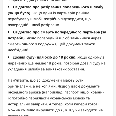
Свідоцтво про розірвання попереднього шлюбу
(якщо було).
Якщо один із партнерів раніше
перебував у шлюбі, потрібно підтвердити, що
попередній шлюб розірвано.
Свідоцтво про смерть попереднього партнера (за
потреби).
Якщо попередній шлюб закінчився через
смерть одного з подружжя, цей документ також
необхідний.
Дозвіл суду (для осіб до 18 років).
Якщо одному з
наречених ще немає 18 років, потрібен дозвіл суду на
укладення шлюбу за виняткових обставин.
Пам’ятайте, що всі документи мають бути
оригіналами, а не копіями. Якщо у вас є документи
іноземного зразка (наприклад, паспорт іншої країни),
їх потрібно перекласти українською мовою та
нотаріально завірити. А тепер, коли папери готові,
можна сміливо вирушати до ДРАЦСу чи заходити на
портал “Дія”.