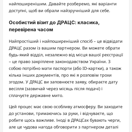
найпоширенішим. Давайте розберемо, які варіанти
доступні, щоб ви обрали найзручніший для себе.
Особистий візит до ДРАЦС: класика,
перевірена часом
Найпростіший і найпоширеніший спосіб – це відвідати
ДРАЦС разом із вашим партнером. Ви можете обрати
будь-який відділ, незалежно від місця вашої реєстрації
– це право закріплене законодавством України. З
собою потрібно мати паспорти (або ID-картки), а також
кілька інших документів, про які я розповім трохи
згодом. У ДРАЦС ви заповнюєте заяву, обираєте дату
весілля (зазвичай через місяць після подачі) і
сплачуєте державне мито.
Цей процес має свою особливу атмосферу. Ви заходите
до установи, тримаючись за руки, і відчуваєте, що
робите щось важливе. Іноді в ДРАЦСах бувають черги,
але це чудова нагода обговорити з партнером деталі