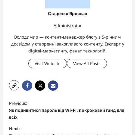
Стаценко Ярослав
Administrator
Володимир — контент-менеджер блогу з 5-річним
досвідом у створенні захопливого контенту. Експерт у
digital-маркетингу, фанат технологій.
Visit Website
View All Posts
P
Previous:
o
Як подивитися пароль від Wi-Fi: покроковий гайд для
s
всіх
t
Next: