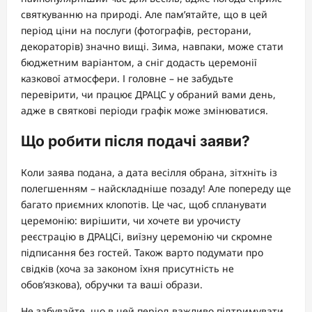
святкуванню на природі. Але пам’ятайте, що в цей
період ціни на послуги (фотографів, ресторани,
декораторів) значно вищі. Зима, навпаки, може стати
бюджетним варіантом, а сніг додасть церемонії
казкової атмосфери. І головне – не забудьте
перевірити, чи працює ДРАЦС у обраний вами день,
адже в святкові періоди графік може змінюватися.
Що робити після подачі заяви?
Коли заява подана, а дата весілля обрана, зітхніть із
полегшенням – найскладніше позаду! Але попереду ще
багато приємних клопотів. Це час, щоб спланувати
церемонію: вирішити, чи хочете ви урочисту
реєстрацію в ДРАЦСі, виїзну церемонію чи скромне
підписання без гостей. Також варто подумати про
свідків (хоча за законом їхня присутність не
обов’язкова), обручки та ваші образи.
Не забувайте, що в цей період важливо підтримувати