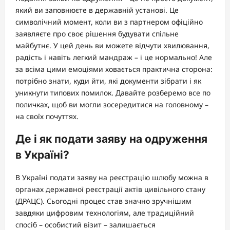
який ви заповнюєте в державній установі. Це
символічний момент, коли ви з партнером офіційно
заявляєте про своє рішення будувати спільне
майбутнє. У цей день ви можете відчути хвилювання,
радість і навіть легкий мандраж – і це нормально! Але
за всіма цими емоціями ховається практична сторона:
потрібно знати, куди йти, які документи зібрати і як
уникнути типових помилок. Давайте розберемо все по
поличках, щоб ви могли зосередитися на головному –
на своїх почуттях.
Де і як подати заяву на одруження
в Україні?
В Україні подати заяву на реєстрацію шлюбу можна в
органах державної реєстрації актів цивільного стану
(ДРАЦС). Сьогодні процес став значно зручнішим
завдяки цифровим технологіям, але традиційний
спосіб – особистий візит – залишається