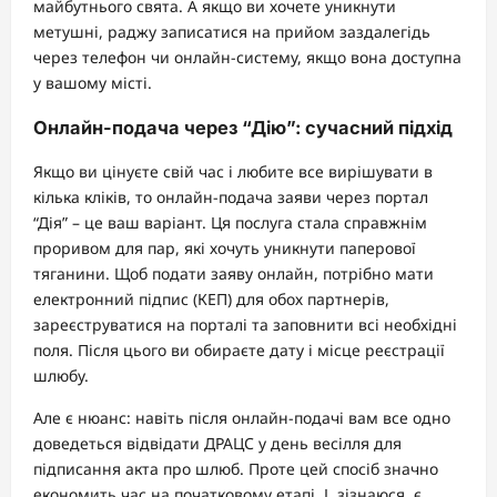
майбутнього свята. А якщо ви хочете уникнути
метушні, раджу записатися на прийом заздалегідь
через телефон чи онлайн-систему, якщо вона доступна
у вашому місті.
Онлайн-подача через “Дію”: сучасний підхід
Якщо ви цінуєте свій час і любите все вирішувати в
кілька кліків, то онлайн-подача заяви через портал
“Дія” – це ваш варіант. Ця послуга стала справжнім
проривом для пар, які хочуть уникнути паперової
тяганини. Щоб подати заяву онлайн, потрібно мати
електронний підпис (КЕП) для обох партнерів,
зареєструватися на порталі та заповнити всі необхідні
поля. Після цього ви обираєте дату і місце реєстрації
шлюбу.
Але є нюанс: навіть після онлайн-подачі вам все одно
доведеться відвідати ДРАЦС у день весілля для
підписання акта про шлюб. Проте цей спосіб значно
економить час на початковому етапі. І, зізнаюся, є