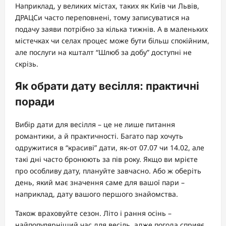
Наприклад, у великих містах, таких як Київ чи Львів,
ДРАЦСи часто переповнені, тому записуватися на
подачу заяви потрібно за кілька тижнів. А в маленьких
містечках чи селах процес може бути більш спокійним,
але послуги на кшталт “Шлюб за добу” доступні не
скрізь.
Як обрати дату весілля: практичні
поради
Вибір дати для весілля – це не лише питання
романтики, а й практичності. Багато пар хочуть
одружитися в “красиві” дати, як-от 07.07 чи 14.02, але
такі дні часто бронюють за пів року. Якщо ви мрієте
про особливу дату, плануйте завчасно. Або ж оберіть
день, який має значення саме для вашої пари –
наприклад, дату вашого першого знайомства.
Також враховуйте сезон. Літо і рання осінь –
найпопулярніший час для весіль, адже погода сприяє