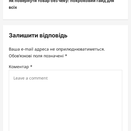
Як повернути товар без чеку: покроковий гайд для
n
всіх
a
v
i
Залишити відповідь
g
a
Ваша e-mail адреса не оприлюднюватиметься.
t
Обов’язкові поля позначені
*
i
Коментар
*
o
n