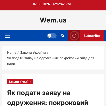
Skip
07.08.2026
6:12:43 PM
to
content
Wem.ua
Subscribe
Primary
Menu
Home
Закони України
Як подати заяву на одруження: покроковий гайд для
пари
Закони України
Як подати заяву на
одруження: покроковий