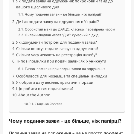
Як подати заяву на одруження: покроковий гайд до
вашого щасливого дня
Чому подання заяви – це більше, ніж папірці?
Де і як подати заяву на одруження в Україні?
Особистий візит до ДРАЦС: класика, перевірена часом
Онлайн-подача через “Дію”: сучасний підхід
Які документи потрібні для подання заяви?
Скільки коштує подати заяву на одруження?
Скільки часу чекають на реєстрацію шлюбу?
Типові помилки при подачі заяви: як їх уникнути
Типові помилки при подачі заяви на одруження
Особливості для іноземців та спеціальні випадки
Як обрати дату весілля: практичні поради
Що робити після подачі заяви?
About the Author
Стаценко Ярослав
Чому подання заяви – це більше, ніж папірці?
Подання заяви на одруження – це не просто документ,