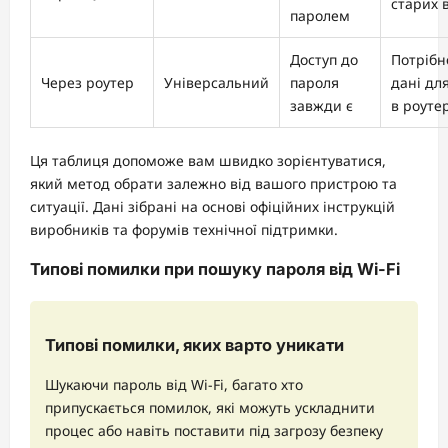
старих 
паролем
Доступ до
Потрібн
Через роутер
Універсальний
пароля
дані дл
завжди є
в роуте
Ця таблиця допоможе вам швидко зорієнтуватися,
який метод обрати залежно від вашого пристрою та
ситуації. Дані зібрані на основі офіційних інструкцій
виробників та форумів технічної підтримки.
Типові помилки при пошуку пароля від Wi-Fi
Типові помилки, яких варто уникати
Шукаючи пароль від Wi-Fi, багато хто
припускається помилок, які можуть ускладнити
процес або навіть поставити під загрозу безпеку