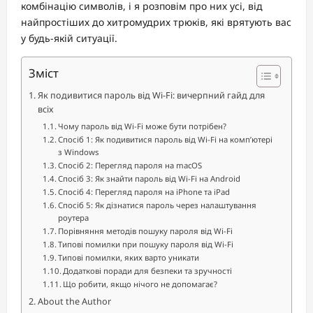
комбінацію символів, і я розповім про них усі, від
найпростіших до хитромудрих трюків, які врятують вас
у будь-якій ситуації.
Зміст
Як подивитися пароль від Wi-Fi: вичерпний гайд для
всіх
Чому пароль від Wi-Fi може бути потрібен?
Спосіб 1: Як подивитися пароль від Wi-Fi на комп’ютері
з Windows
Спосіб 2: Перегляд пароля на macOS
Спосіб 3: Як знайти пароль від Wi-Fi на Android
Спосіб 4: Перегляд пароля на iPhone та iPad
Спосіб 5: Як дізнатися пароль через налаштування
роутера
Порівняння методів пошуку пароля від Wi-Fi
Типові помилки при пошуку пароля від Wi-Fi
Типові помилки, яких варто уникати
Додаткові поради для безпеки та зручності
Що робити, якщо нічого не допомагає?
About the Author