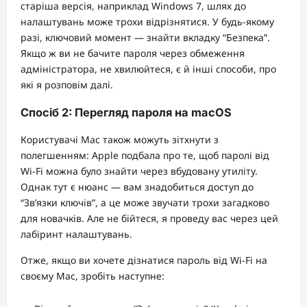
старіша версія, наприклад Windows 7, шлях до
налаштувань може трохи відрізнятися. У будь-якому
разі, ключовий момент — знайти вкладку “Безпека”.
Якщо ж ви не бачите пароля через обмеження
адміністратора, не хвилюйтеся, є й інші способи, про
які я розповім далі.
Спосіб 2: Перегляд пароля на macOS
Користувачі Mac також можуть зітхнути з
полегшенням: Apple подбала про те, щоб паролі від
Wi-Fi можна було знайти через вбудовану утиліту.
Однак тут є нюанс — вам знадобиться доступ до
“Зв’язки ключів”, а це може звучати трохи загадково
для новачків. Але не бійтеся, я проведу вас через цей
лабіринт налаштувань.
Отже, якщо ви хочете дізнатися пароль від Wi-Fi на
своєму Mac, зробіть наступне: