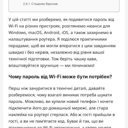
Стаценко Ярослав
У цій статті ми розберемо, як подивитися пароль від
Wi-Fi на різних пристроях, розглянемо нюанси для
Windows, macOS, Android, iOS, а також зазирнемо в
налаштування роутера. Я поділюся практичними
порадами, щоб ви могли впоратися з цим завданням
швидко і без нервів, незалежно від рівня вашої
технічної підготовки. Тож беріть чашку кави,
влаштовуйтеся зручніше — ми починаємо!
Чому пароль від Wi-Fi може бути потрібен?
Перш ніж зануритися в технічні деталі, давайте
розберемося, чому взагалі виникає потреба шукати
пароль. Можливо, ви купили новий телефон і хочете
підключити його до домашньої мережі, але стара
наклейка на роутері стерлася. Або ж гості прийшли в
гості, а ви не пам’ятаєте код. Буває й так, що ви
підключилися до Wi-Fi автоматично, а тепер хочете