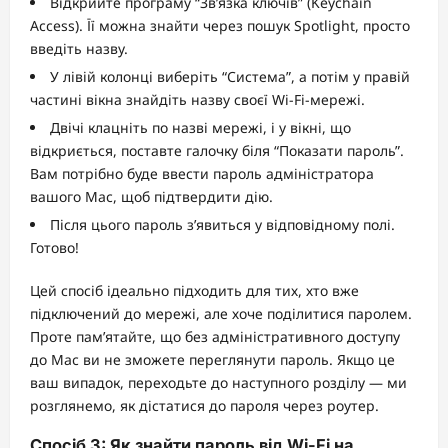
Відкрийте програму “Зв’язка ключів” (Keychain
Access). Її можна знайти через пошук Spotlight, просто
введіть назву.
У лівій колонці виберіть “Система”, а потім у правій
частині вікна знайдіть назву своєї Wi-Fi-мережі.
Двічі клацніть по назві мережі, і у вікні, що
відкриється, поставте галочку біля “Показати пароль”.
Вам потрібно буде ввести пароль адміністратора
вашого Mac, щоб підтвердити дію.
Після цього пароль з’явиться у відповідному полі.
Готово!
Цей спосіб ідеально підходить для тих, хто вже
підключений до мережі, але хоче поділитися паролем.
Проте пам’ятайте, що без адміністративного доступу
до Mac ви не зможете переглянути пароль. Якщо це
ваш випадок, переходьте до наступного розділу — ми
розглянемо, як дістатися до пароля через роутер.
Спосіб 3: Як знайти пароль від Wi-Fi на