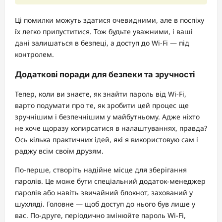
Ці помилки можуть здатися очевидними, але в поспіху
їх легко припуститися. Тож будьте уважними, і ваші
дані залишаться в безпеці, а доступ до Wi-Fi — під
контролем.
Додаткові поради для безпеки та зручності
Тепер, коли ви знаєте, як знайти пароль від Wi-Fi,
варто подумати про те, як зробити цей процес ще
зручнішим і безпечнішим у майбутньому. Адже ніхто
не хоче щоразу копирсатися в налаштуваннях, правда?
Ось кілька практичних ідей, які я використовую сам і
раджу всім своїм друзям.
По-перше, створіть надійне місце для зберігання
паролів. Це може бути спеціальний додаток-менеджер
паролів або навіть звичайний блокнот, захований у
шухляді. Головне — щоб доступ до нього був лише у
вас. По-друге, періодично змінюйте пароль Wi-Fi,