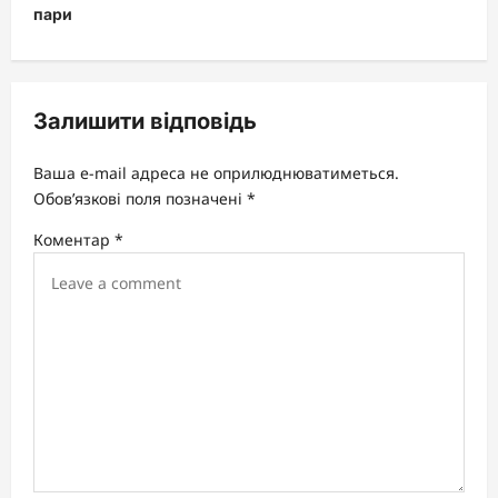
пари
a
v
i
Залишити відповідь
g
a
Ваша e-mail адреса не оприлюднюватиметься.
t
Обов’язкові поля позначені
*
i
Коментар
*
o
n