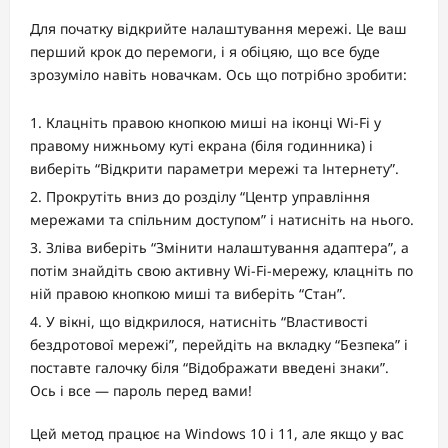
Для початку відкрийте налаштування мережі. Це ваш
перший крок до перемоги, і я обіцяю, що все буде
зрозуміло навіть новачкам. Ось що потрібно зробити:
Клацніть правою кнопкою миші на іконці Wi-Fi у
правому нижньому куті екрана (біля годинника) і
виберіть “Відкрити параметри мережі та Інтернету”.
Прокрутіть вниз до розділу “Центр управління
мережами та спільним доступом” і натисніть на нього.
Зліва виберіть “Змінити налаштування адаптера”, а
потім знайдіть свою активну Wi-Fi-мережу, клацніть по
ній правою кнопкою миші та виберіть “Стан”.
У вікні, що відкрилося, натисніть “Властивості
бездротової мережі”, перейдіть на вкладку “Безпека” і
поставте галочку біля “Відображати введені знаки”.
Ось і все — пароль перед вами!
Цей метод працює на Windows 10 і 11, але якщо у вас