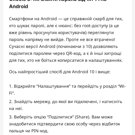
Android
Смартфони на Android — це справжній скарб для тих,
хто шукає паролі, але є нюанс: без root-доступу (а це
вже рівень просунутих користувачів) переглянути
пароль напряму не вийде. Проте не все втрачено!
Сучасні версії Android (починаючи з 10) дозволяють
поділитися паролем через QR-код, а є й інші хитрощі
для тих, хто не боїться копирсатися в налаштуваннях.
Ось найпростіший спосіб для Android 10 і вище:
Відкрийте “Налаштування” та перейдіть у розділ “Wi-
Fi”.
Знайдіть мережу, до якої ви підключені, і натисніть
на неї.
Виберіть опцію “Поділитися” (Share). Вам може
знадобитися підтвердити свою особу через відбиток
пальця чи PIN-код.