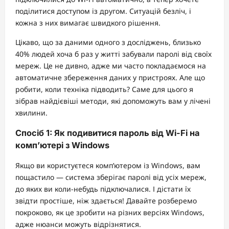
поділитися доступом із другом. Ситуацій безліч, і
кожна з них вимагає швидкого рішення.
Цікаво, що за даними одного з досліджень, близько
40% людей хоча б раз у житті забували паролі від своїх
мереж. Це не дивно, адже ми часто покладаємося на
автоматичне збереження даних у пристроях. Але що
робити, коли техніка підводить? Саме для цього я
зібрав найдієвіші методи, які допоможуть вам у лічені
хвилини.
Спосіб 1: Як подивитися пароль від Wi-Fi на
комп’ютері з Windows
Якщо ви користуєтеся комп’ютером із Windows, вам
пощастило — система зберігає паролі від усіх мереж,
до яких ви коли-небудь підключалися. І дістати їх
звідти простіше, ніж здається! Давайте розберемо
покроково, як це зробити на різних версіях Windows,
адже нюанси можуть відрізнятися.