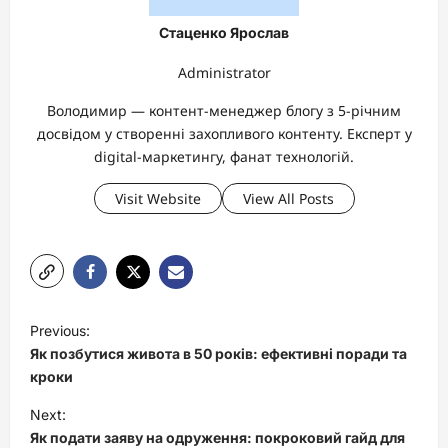
Стаценко Ярослав
Administrator
Володимир — контент-менеджер блогу з 5-річним
досвідом у створенні захопливого контенту. Експерт у
digital-маркетингу, фанат технологій.
Visit Website
View All Posts
P
Previous:
o
Як позбутися живота в 50 років: ефективні поради та
s
кроки
t
Next:
Як подати заяву на одруження: покроковий гайд для
n