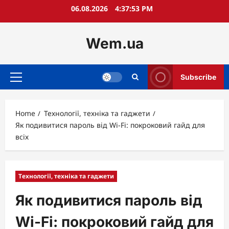
Skip
06.08.2026
4:37:54 PM
to
content
Wem.ua
Subscribe
Primary
Menu
Home
Технології, техніка та гаджети
Як подивитися пароль від Wi-Fi: покроковий гайд для
всіх
Технології, техніка та гаджети
Як подивитися пароль від
Wi-Fi: покроковий гайд для