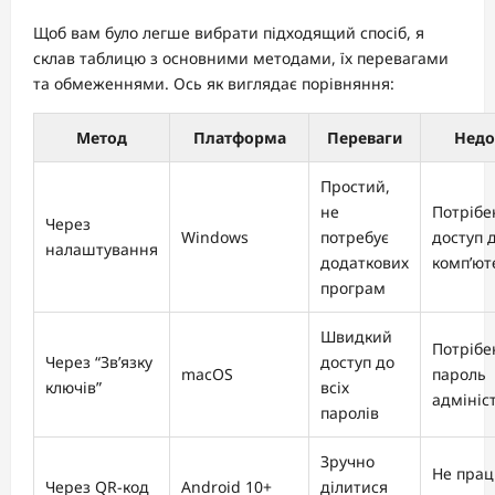
Щоб вам було легше вибрати підходящий спосіб, я
склав таблицю з основними методами, їх перевагами
та обмеженнями. Ось як виглядає порівняння:
Метод
Платформа
Переваги
Недо
Простий,
не
Потрібе
Через
Windows
потребує
доступ 
налаштування
додаткових
комп’ют
програм
Швидкий
Потрібе
Через “Зв’язку
доступ до
macOS
пароль
ключів”
всіх
адмініс
паролів
Зручно
Не прац
Через QR-код
Android 10+
ділитися