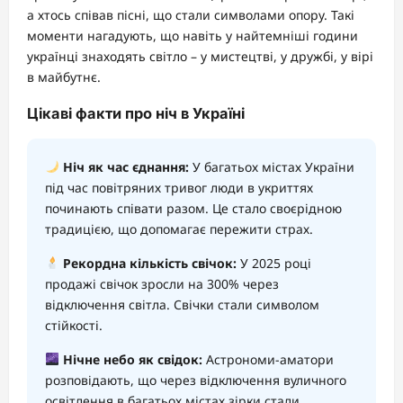
а хтось співав пісні, що стали символами опору. Такі
моменти нагадують, що навіть у найтемніші години
українці знаходять світло – у мистецтві, у дружбі, у вірі
в майбутнє.
Цікаві факти про ніч в Україні
Ніч як час єднання:
У багатьох містах України
під час повітряних тривог люди в укриттях
починають співати разом. Це стало своєрідною
традицією, що допомагає пережити страх.
Рекордна кількість свічок:
У 2025 році
продажі свічок зросли на 300% через
відключення світла. Свічки стали символом
стійкості.
Нічне небо як свідок:
Астрономи-аматори
розповідають, що через відключення вуличного
освітлення в багатьох містах зірки стали