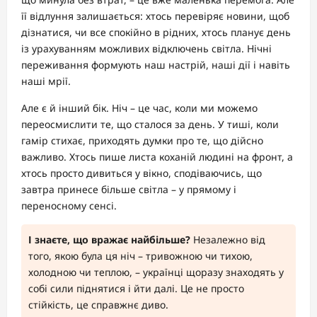
її відлуння залишається: хтось перевіряє новини, щоб
дізнатися, чи все спокійно в рідних, хтось планує день
із урахуванням можливих відключень світла. Нічні
переживання формують наш настрій, наші дії і навіть
наші мрії.
Але є й інший бік. Ніч – це час, коли ми можемо
переосмислити те, що сталося за день. У тиші, коли
гамір стихає, приходять думки про те, що дійсно
важливо. Хтось пише листа коханій людині на фронт, а
хтось просто дивиться у вікно, сподіваючись, що
завтра принесе більше світла – у прямому і
переносному сенсі.
І знаєте, що вражає найбільше?
Незалежно від
того, якою була ця ніч – тривожною чи тихою,
холодною чи теплою, – українці щоразу знаходять у
собі сили піднятися і йти далі. Це не просто
стійкість, це справжнє диво.