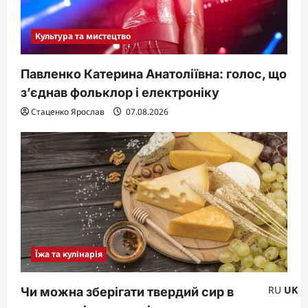
Культура та мистецтво
Павленко Катерина Анатоліївна: голос, що
з’єднав фольклор і електроніку
Стаценко Ярослав
07.08.2026
Їжа та кулінарія
RU
UK
Чи можна зберігати твердий сир в