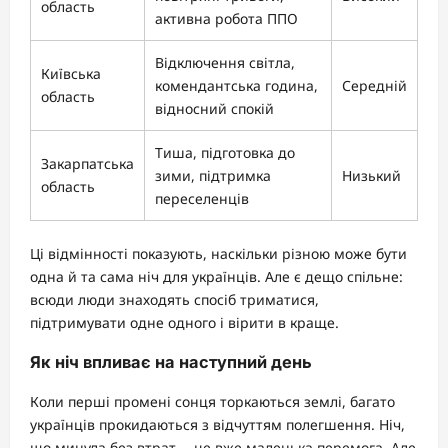
область
активна робота ППО
Відключення світла,
Київська
комендантська година,
Середній
область
відносний спокій
Тиша, підготовка до
Закарпатська
зими, підтримка
Низький
область
переселенців
Ці відмінності показують, наскільки різною може бути
одна й та сама ніч для українців. Але є дещо спільне:
всюди люди знаходять спосіб триматися,
підтримувати одне одного і вірити в краще.
Як ніч впливає на наступний день
Коли перші промені сонця торкаються землі, багато
українців прокидаються з відчуттям полегшення. Ніч,
що минула без втрат, – це вже маленька перемога. Але