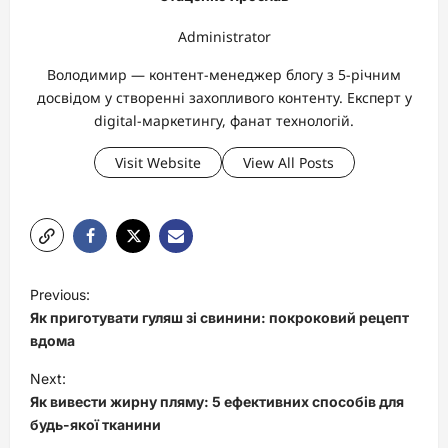
Administrator
Володимир — контент-менеджер блогу з 5-річним
досвідом у створенні захопливого контенту. Експерт у
digital-маркетингу, фанат технологій.
Visit Website
View All Posts
P
Previous:
o
Як приготувати гуляш зі свинини: покроковий рецепт
s
вдома
t
Next:
Як вивести жирну пляму: 5 ефективних способів для
n
будь-якої тканини
a