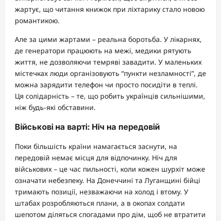
жартує, що читання книжок при ліхтарику стало новою
романтикою.
Але за цими жартами – реальна боротьба. У лікарнях,
де генератори працюють на межі, медики рятують
життя, не дозволяючи темряві завадити. У маленьких
містечках люди організовують “пункти незламності”, де
можна зарядити телефон чи просто посидіти в теплі.
Ця солідарність – те, що робить українців сильнішими,
ніж будь-які обставини.
Військові на варті: Ніч на передовій
Поки більшість країни намагається заснути, на
передовій немає місця для відпочинку. Ніч для
військових – це час пильності, коли кожен шурхіт може
означати небезпеку. На Донеччині та Луганщині бійці
тримають позиції, незважаючи на холод і втому. У
штабах розробляються плани, а в окопах солдати
шепотом діляться спогадами про дім, щоб не втратити