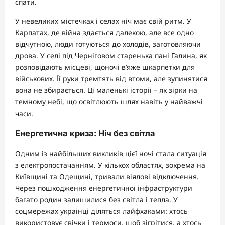
спати.
У невеликих містечках і селах ніч має свій ритм. У
Карпатах, де війна здається далекою, але все одно
відчутною, люди готуються до холодів, заготовляючи
дрова. У селі під Черніговом старенька пані Галина, як
розповідають місцеві, щоночі в’яже шкарпетки для
військових. Її руки тремтять від втоми, але зупинятися
вона не збирається. Ці маленькі історії – як зірки на
темному небі, що освітлюють шлях навіть у найважчі
часи.
Енергетична криза: Ніч без світла
Одним із найбільших викликів цієї ночі стала ситуація
з електропостачанням. У кількох областях, зокрема на
Київщині та Одещині, тривали віялові відключення.
Через пошкодження енергетичної інфраструктури
багато родин залишилися без світла і тепла. У
соцмережах українці діляться лайфхаками: хтось
використовує свічки і термоси, щоб зігрітися, а хтось