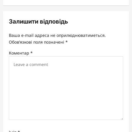
v
i
Залишити відповідь
g
a
Ваша e-mail адреса не оприлюднюватиметься.
t
Обов’язкові поля позначені
*
i
Коментар
*
o
n