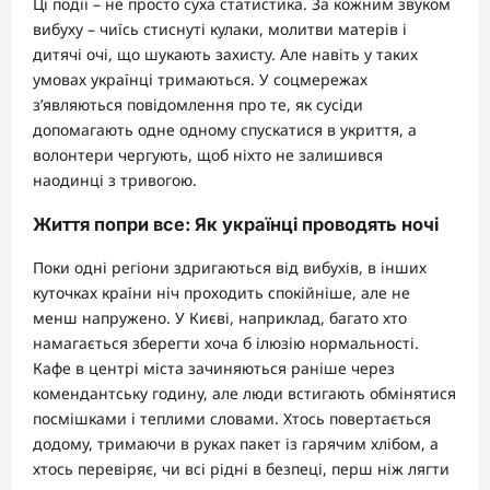
Ці події – не просто суха статистика. За кожним звуком
вибуху – чиїсь стиснуті кулаки, молитви матерів і
дитячі очі, що шукають захисту. Але навіть у таких
умовах українці тримаються. У соцмережах
з’являються повідомлення про те, як сусіди
допомагають одне одному спускатися в укриття, а
волонтери чергують, щоб ніхто не залишився
наодинці з тривогою.
Життя попри все: Як українці проводять ночі
Поки одні регіони здригаються від вибухів, в інших
куточках країни ніч проходить спокійніше, але не
менш напружено. У Києві, наприклад, багато хто
намагається зберегти хоча б ілюзію нормальності.
Кафе в центрі міста зачиняються раніше через
комендантську годину, але люди встигають обмінятися
посмішками і теплими словами. Хтось повертається
додому, тримаючи в руках пакет із гарячим хлібом, а
хтось перевіряє, чи всі рідні в безпеці, перш ніж лягти