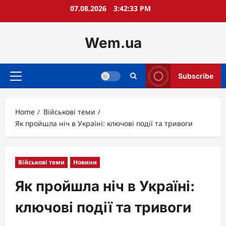
Skip
07.08.2026
3:42:34 PM
to
content
Wem.ua
Subscribe
Primary
Menu
Home
Військові теми
Як пройшла ніч в Україні: ключові події та тривоги
Військові теми
Новини
Як пройшла ніч в Україні:
ключові події та тривоги