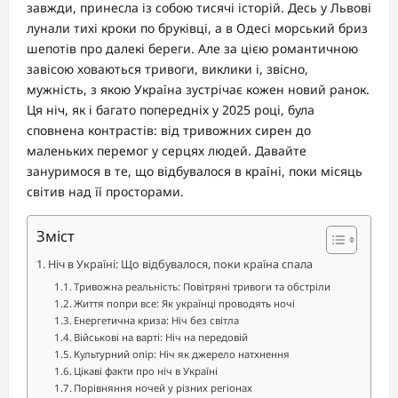
завжди, принесла із собою тисячі історій. Десь у Львові
лунали тихі кроки по бруківці, а в Одесі морський бриз
шепотів про далекі береги. Але за цією романтичною
завісою ховаються тривоги, виклики і, звісно,
мужність, з якою Україна зустрічає кожен новий ранок.
Ця ніч, як і багато попередніх у 2025 році, була
сповнена контрастів: від тривожних сирен до
маленьких перемог у серцях людей. Давайте
зануримося в те, що відбувалося в країні, поки місяць
світив над її просторами.
Зміст
Ніч в Україні: Що відбувалося, поки країна спала
Тривожна реальність: Повітряні тривоги та обстріли
Життя попри все: Як українці проводять ночі
Енергетична криза: Ніч без світла
Військові на варті: Ніч на передовій
Культурний опір: Ніч як джерело натхнення
Цікаві факти про ніч в Україні
Порівняння ночей у різних регіонах