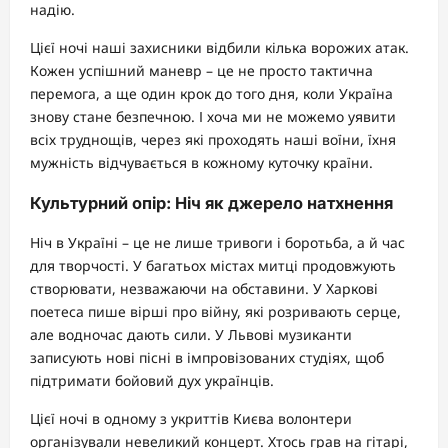
надію.
Цієї ночі наші захисники відбили кілька ворожих атак.
Кожен успішний маневр – це не просто тактична
перемога, а ще один крок до того дня, коли Україна
знову стане безпечною. І хоча ми не можемо уявити
всіх труднощів, через які проходять наші воїни, їхня
мужність відчувається в кожному куточку країни.
Культурний опір: Ніч як джерело натхнення
Ніч в Україні – це не лише тривоги і боротьба, а й час
для творчості. У багатьох містах митці продовжують
створювати, незважаючи на обставини. У Харкові
поетеса пише вірші про війну, які розривають серце,
але водночас дають сили. У Львові музиканти
записують нові пісні в імпровізованих студіях, щоб
підтримати бойовий дух українців.
Цієї ночі в одному з укриттів Києва волонтери
організували невеликий концерт. Хтось грав на гітарі,