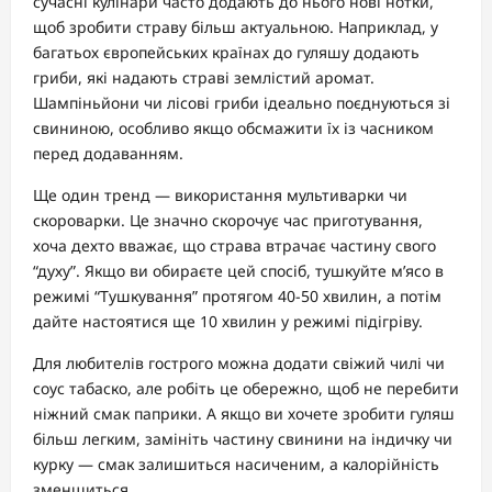
сучасні кулінари часто додають до нього нові нотки,
щоб зробити страву більш актуальною. Наприклад, у
багатьох європейських країнах до гуляшу додають
гриби, які надають страві землістий аромат.
Шампіньйони чи лісові гриби ідеально поєднуються зі
свининою, особливо якщо обсмажити їх із часником
перед додаванням.
Ще один тренд — використання мультиварки чи
скороварки. Це значно скорочує час приготування,
хоча дехто вважає, що страва втрачає частину свого
“духу”. Якщо ви обираєте цей спосіб, тушкуйте м’ясо в
режимі “Тушкування” протягом 40-50 хвилин, а потім
дайте настоятися ще 10 хвилин у режимі підігріву.
Для любителів гострого можна додати свіжий чилі чи
соус табаско, але робіть це обережно, щоб не перебити
ніжний смак паприки. А якщо ви хочете зробити гуляш
більш легким, замініть частину свинини на індичку чи
курку — смак залишиться насиченим, а калорійність
зменшиться.