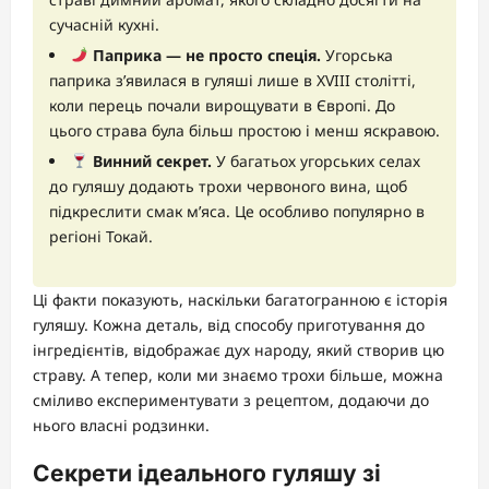
сучасній кухні.
Паприка — не просто спеція.
Угорська
паприка з’явилася в гуляші лише в XVIII столітті,
коли перець почали вирощувати в Європі. До
цього страва була більш простою і менш яскравою.
Винний секрет.
У багатьох угорських селах
до гуляшу додають трохи червоного вина, щоб
підкреслити смак м’яса. Це особливо популярно в
регіоні Токай.
Ці факти показують, наскільки багатогранною є історія
гуляшу. Кожна деталь, від способу приготування до
інгредієнтів, відображає дух народу, який створив цю
страву. А тепер, коли ми знаємо трохи більше, можна
сміливо експериментувати з рецептом, додаючи до
нього власні родзинки.
Секрети ідеального гуляшу зі