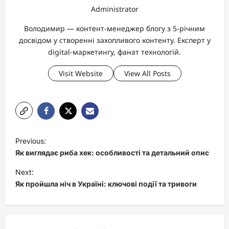
Administrator
Володимир — контент-менеджер блогу з 5-річним
досвідом у створенні захопливого контенту. Експерт у
digital-маркетингу, фанат технологій.
Visit Website
View All Posts
P
Previous:
o
Як виглядає риба хек: особливості та детальний опис
s
Next:
t
Як пройшла ніч в Україні: ключові події та тривоги
n
a