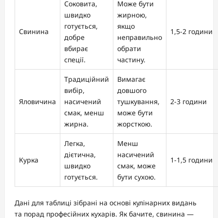
Соковита,
Може бути
швидко
жирною,
готується,
якщо
Свинина
1,5-2 години
добре
неправильно
вбирає
обрати
спеції.
частину.
Традиційний
Вимагає
вибір,
довшого
Яловичина
насичений
тушкування,
2-3 години
смак, менш
може бути
жирна.
жорсткою.
Легка,
Менш
дієтична,
насичений
Курка
1-1,5 години
швидко
смак, може
готується.
бути сухою.
Дані для таблиці зібрані на основі кулінарних видань
та порад професійних кухарів. Як бачите, свинина —