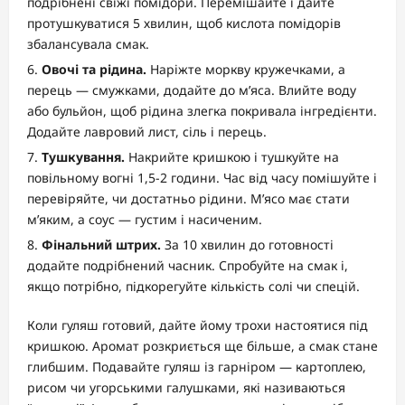
подрібнені свіжі помідори. Перемішайте і дайте
протушкуватися 5 хвилин, щоб кислота помідорів
збалансувала смак.
Овочі та рідина.
Наріжте моркву кружечками, а
перець — смужками, додайте до м’яса. Влийте воду
або бульйон, щоб рідина злегка покривала інгредієнти.
Додайте лавровий лист, сіль і перець.
Тушкування.
Накрийте кришкою і тушкуйте на
повільному вогні 1,5-2 години. Час від часу помішуйте і
перевіряйте, чи достатньо рідини. М’ясо має стати
м’яким, а соус — густим і насиченим.
Фінальний штрих.
За 10 хвилин до готовності
додайте подрібнений часник. Спробуйте на смак і,
якщо потрібно, підкорегуйте кількість солі чи спецій.
Коли гуляш готовий, дайте йому трохи настоятися під
кришкою. Аромат розкриється ще більше, а смак стане
глибшим. Подавайте гуляш із гарніром — картоплею,
рисом чи угорськими галушками, які називаються