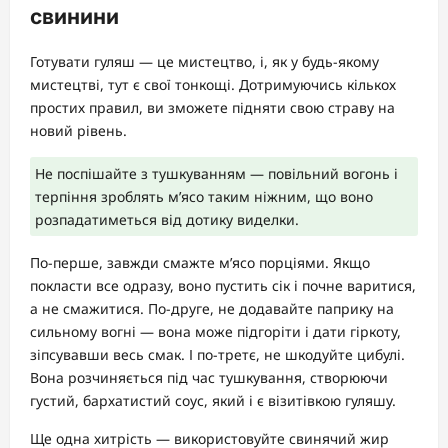
свинини
Готувати гуляш — це мистецтво, і, як у будь-якому
мистецтві, тут є свої тонкощі. Дотримуючись кількох
простих правил, ви зможете підняти свою страву на
новий рівень.
Не поспішайте з тушкуванням — повільний вогонь і
терпіння зроблять м’ясо таким ніжним, що воно
розпадатиметься від дотику виделки.
По-перше, завжди смажте м’ясо порціями. Якщо
покласти все одразу, воно пустить сік і почне варитися,
а не смажитися. По-друге, не додавайте паприку на
сильному вогні — вона може підгоріти і дати гіркоту,
зіпсувавши весь смак. І по-третє, не шкодуйте цибулі.
Вона розчиняється під час тушкування, створюючи
густий, бархатистий соус, який і є візитівкою гуляшу.
Ще одна хитрість — використовуйте свинячий жир