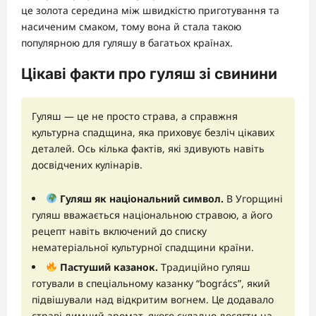
це золота середина між швидкістю приготування та
насиченим смаком, тому вона й стала такою
популярною для гуляшу в багатьох країнах.
Цікаві факти про гуляш зі свинини
Гуляш — це не просто страва, а справжня
культурна спадщина, яка приховує безліч цікавих
деталей. Ось кілька фактів, які здивують навіть
досвідчених кулінарів.
Гуляш як національний символ.
В Угорщині
гуляш вважається національною стравою, а його
рецепт навіть включений до списку
нематеріальної культурної спадщини країни.
Пастуший казанок.
Традиційно гуляш
готували в спеціальному казанку “bogrács”, який
підвішували над відкритим вогнем. Це додавало
страві димний аромат, якого складно досягти на