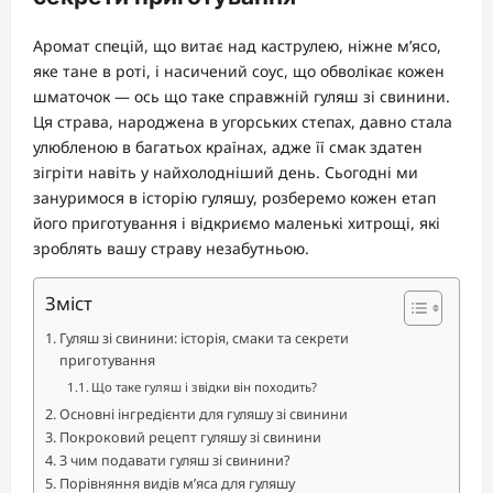
Аромат спецій, що витає над каструлею, ніжне м’ясо,
яке тане в роті, і насичений соус, що обволікає кожен
шматочок — ось що таке справжній гуляш зі свинини.
Ця страва, народжена в угорських степах, давно стала
улюбленою в багатьох країнах, адже її смак здатен
зігріти навіть у найхолодніший день. Сьогодні ми
зануримося в історію гуляшу, розберемо кожен етап
його приготування і відкриємо маленькі хитрощі, які
зроблять вашу страву незабутньою.
Зміст
Гуляш зі свинини: історія, смаки та секрети
приготування
Що таке гуляш і звідки він походить?
Основні інгредієнти для гуляшу зі свинини
Покроковий рецепт гуляшу зі свинини
З чим подавати гуляш зі свинини?
Порівняння видів м’яса для гуляшу