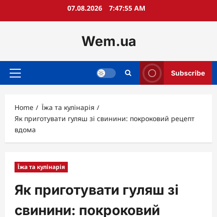
Skip
07.08.2026
7:47:56 AM
to
content
Wem.ua
Subscribe
Primary
Menu
Home
Їжа та кулінарія
Як приготувати гуляш зі свинини: покроковий рецепт
вдома
Їжа та кулінарія
Як приготувати гуляш зі
свинини: покроковий