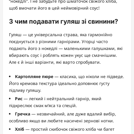
“нокедлі”. І не забудьте про шматочок свіжого хліба,
щоб вмочати його в цей неймовірний соус!
З чим подавати гуляш зі свинини?
Гуляш — це універсальна страва, яка гармонійно
поєднується з різними гарнірами. Угорці часто
подають його з нокедлі — маленькими галушками, які
вбирають соус і роблять кожен укус ще смачнішим.
Але є й інші варіанти, які варто спробувати.
Картопляне пюре
— класика, що ніколи не підведе.
Його кремова текстура ідеально доповнює густу
підливу гуляшу.
Рис
— легкий і нейтральний гарнір, який
підкреслює смак м’яса та спецій.
Гречка
— незвичайний, але дуже вдалий вибір,
особливо якщо ви любите насичені зернові нотки.
Хліб
— простий скибочок свіжого хліба чи багет