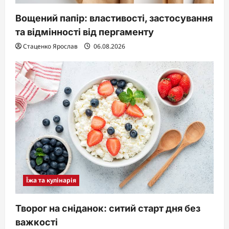
Вощений папір: властивості, застосування
та відмінності від пергаменту
Стаценко Ярослав
06.08.2026
Їжа та кулінарія
Творог на сніданок: ситий старт дня без
важкості