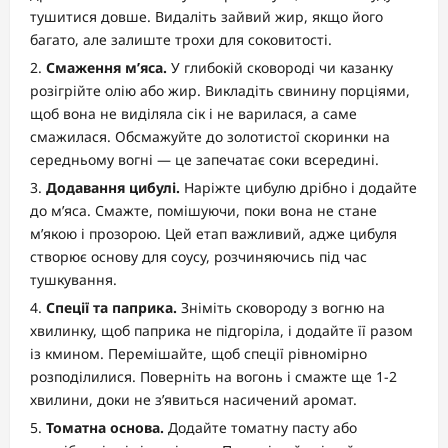
тушитися довше. Видаліть зайвий жир, якщо його
багато, але залиште трохи для соковитості.
Смаження м’яса.
У глибокій сковороді чи казанку
розігрійте олію або жир. Викладіть свинину порціями,
щоб вона не виділяла сік і не варилася, а саме
смажилася. Обсмажуйте до золотистої скоринки на
середньому вогні — це запечатає соки всередині.
Додавання цибулі.
Наріжте цибулю дрібно і додайте
до м’яса. Смажте, помішуючи, поки вона не стане
м’якою і прозорою. Цей етап важливий, адже цибуля
створює основу для соусу, розчиняючись під час
тушкування.
Спеції та паприка.
Зніміть сковороду з вогню на
хвилинку, щоб паприка не підгоріла, і додайте її разом
із кмином. Перемішайте, щоб спеції рівномірно
розподілилися. Поверніть на вогонь і смажте ще 1-2
хвилини, доки не з’явиться насичений аромат.
Томатна основа.
Додайте томатну пасту або