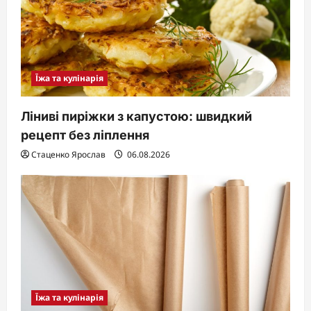
Їжа та кулінарія
Ліниві пиріжки з капустою: швидкий
рецепт без ліплення
Стаценко Ярослав
06.08.2026
Їжа та кулінарія