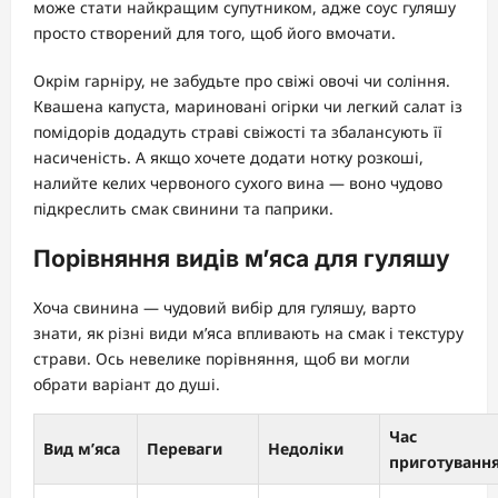
може стати найкращим супутником, адже соус гуляшу
просто створений для того, щоб його вмочати.
Окрім гарніру, не забудьте про свіжі овочі чи соління.
Квашена капуста, мариновані огірки чи легкий салат із
помідорів додадуть страві свіжості та збалансують її
насиченість. А якщо хочете додати нотку розкоші,
налийте келих червоного сухого вина — воно чудово
підкреслить смак свинини та паприки.
Порівняння видів м’яса для гуляшу
Хоча свинина — чудовий вибір для гуляшу, варто
знати, як різні види м’яса впливають на смак і текстуру
страви. Ось невелике порівняння, щоб ви могли
обрати варіант до душі.
Час
Вид м’яса
Переваги
Недоліки
приготуванн