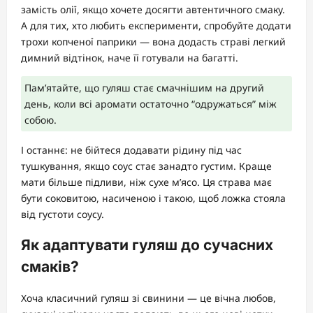
замість олії, якщо хочете досягти автентичного смаку.
А для тих, хто любить експерименти, спробуйте додати
трохи копченої паприки — вона додасть страві легкий
димний відтінок, наче її готували на багатті.
Пам’ятайте, що гуляш стає смачнішим на другий
день, коли всі аромати остаточно “одружаться” між
собою.
І останнє: не бійтеся додавати рідину під час
тушкування, якщо соус стає занадто густим. Краще
мати більше підливи, ніж сухе м’ясо. Ця страва має
бути соковитою, насиченою і такою, щоб ложка стояла
від густоти соусу.
Як адаптувати гуляш до сучасних
смаків?
Хоча класичний гуляш зі свинини — це вічна любов,