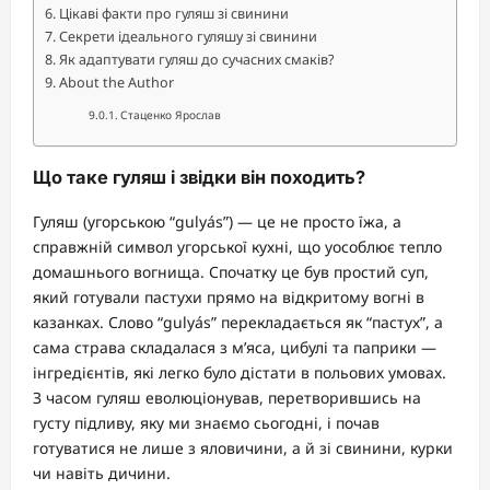
Цікаві факти про гуляш зі свинини
Секрети ідеального гуляшу зі свинини
Як адаптувати гуляш до сучасних смаків?
About the Author
Стаценко Ярослав
Що таке гуляш і звідки він походить?
Гуляш (угорською “gulyás”) — це не просто їжа, а
справжній символ угорської кухні, що уособлює тепло
домашнього вогнища. Спочатку це був простий суп,
який готували пастухи прямо на відкритому вогні в
казанках. Слово “gulyás” перекладається як “пастух”, а
сама страва складалася з м’яса, цибулі та паприки —
інгредієнтів, які легко було дістати в польових умовах.
З часом гуляш еволюціонував, перетворившись на
густу підливу, яку ми знаємо сьогодні, і почав
готуватися не лише з яловичини, а й зі свинини, курки
чи навіть дичини.