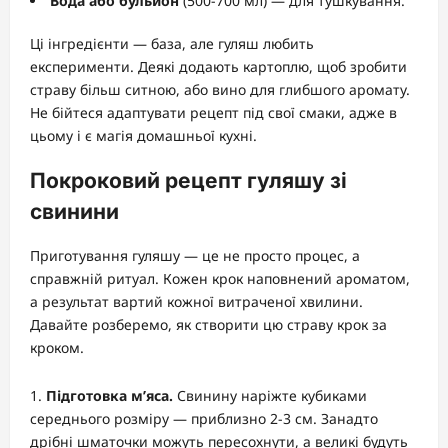
Вода або бульйон
(500-700 мл) — для тушкування.
Ці інгредієнти — база, але гуляш любить
експерименти. Деякі додають картоплю, щоб зробити
страву більш ситною, або вино для глибшого аромату.
Не бійтеся адаптувати рецепт під свої смаки, адже в
цьому і є магія домашньої кухні.
Покроковий рецепт гуляшу зі
свинини
Приготування гуляшу — це не просто процес, а
справжній ритуал. Кожен крок наповнений ароматом,
а результат вартий кожної витраченої хвилини.
Давайте розберемо, як створити цю страву крок за
кроком.
Підготовка м’яса.
Свинину наріжте кубиками
середнього розміру — приблизно 2-3 см. Занадто
дрібні шматочки можуть пересохнути, а великі будуть