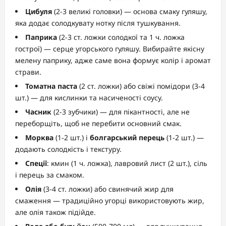
Цибуля
(2-3 великі головки) — основа смаку гуляшу,
яка додає солодкувату нотку після тушкування.
Паприка
(2-3 ст. ложки солодкої та 1 ч. ложка
гострої) — серце угорського гуляшу. Вибирайте якісну
мелену паприку, адже саме вона формує колір і аромат
страви.
Томатна паста
(2 ст. ложки) або свіжі помідори (3-4
шт.) — для кислинки та насиченості соусу.
Часник
(2-3 зубчики) — для пікантності, але не
переборщіть, щоб не перебити основний смак.
Морква
(1-2 шт.) і
болгарський перець
(1-2 шт.) —
додають солодкість і текстуру.
Спеції
: кмин (1 ч. ложка), лавровий лист (2 шт.), сіль
і перець за смаком.
Олія
(3-4 ст. ложки) або свинячий жир для
смаження — традиційно угорці використовують жир,
але олія також підійде.