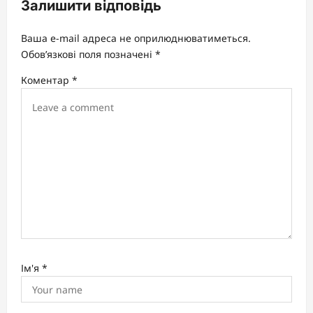
v
Залишити відповідь
i
Ваша e-mail адреса не оприлюднюватиметься.
g
Обов’язкові поля позначені
*
a
Коментар
*
t
i
o
n
Ім'я
*