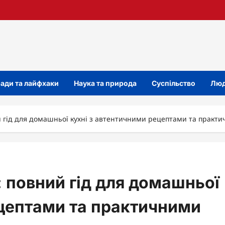
ади та лайфхаки
Наука та природа
Суспільство
Люд
ий гід для домашньої кухні з автентичними рецептами та практ
: повний гід для домашньої
ецептами та практичними