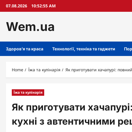
Skip
07.08.2026
10:52:57 AM
to
content
Wem.ua
Здоров’я та краса
Технології, техніка та гаджети
Пор
Home
Їжа та кулінарія
Як приготувати хачапурі: повн
Їжа та кулінарія
Як приготувати хачапурі
кухні з автентичними р