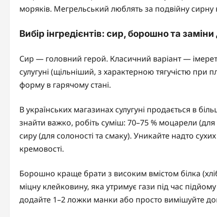
моряків. Мегрельський люблять за подвійну сирну 
Вибір інгредієнтів: сир, борошно та заміни
Сир — головний герой. Класичний варіант — імерет
сулугуні (щільніший, з характерною тягучістю при пл
форму в гарячому стані.
В українських магазинах сулугуні продається в біль
знайти важко, робіть суміш: 70–75 % моцарели (для
сиру (для солоності та смаку). Уникайте надто сухи
кремовості.
Борошно краще брати з високим вмістом білка (хлі
міцну клейковину, яка утримує гази під час підйому
додайте 1–2 ложки манки або просто вимішуйте до