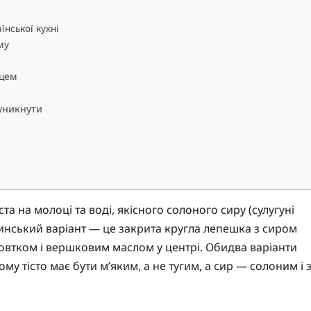
їнської кухні
му
йцем
 уникнути
а на молоці та воді, якісного солоного сиру (сулугуні
линський варіант — це закрита кругла лепешка з сиром
овтком і вершковим маслом у центрі. Обидва варіанти
у тісто має бути м’яким, а не тугим, а сир — солоним і 