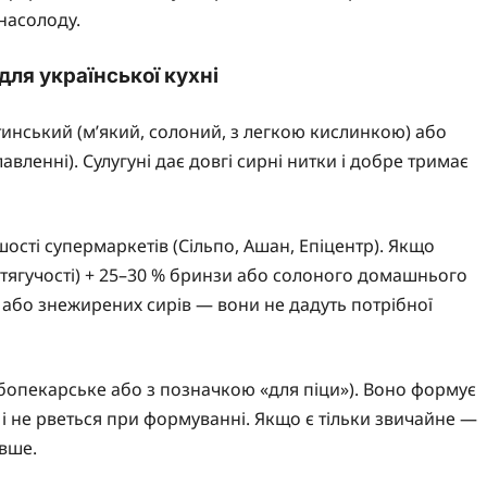
насолоду.
 для української кухні
инський (м’який, солоний, з легкою кислинкою) або
авленні). Сулугуні дає довгі сирні нитки і добре тримає
шості супермаркетів (Сільпо, Ашан, Епіцентр). Якщо
 тягучості) + 25–30 % бринзи або солоного домашнього
х або знежирених сирів — вони не дадуть потрібної
бопекарське або з позначкою «для піци»). Воно формує
 і не рветься при формуванні. Якщо є тільки звичайне —
вше.