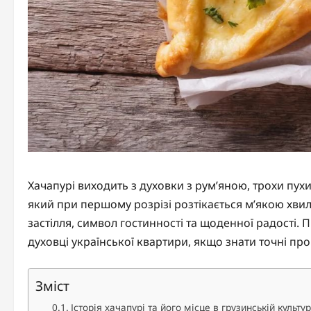
Хачапурі виходить з духовки з рум’яною, трохи пух
який при першому розрізі розтікається м’якою хвиле
застілля, символ гостинності та щоденної радості. 
духовці української квартири, якщо знати точні пр
Зміст
Історія хачапурі та його місце в грузинській культур