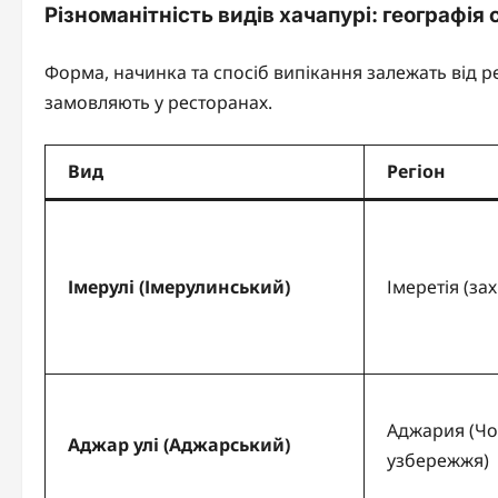
Різноманітність видів хачапурі: географія
Форма, начинка та спосіб випікання залежать від ре
замовляють у ресторанах.
Вид
Регіон
Імерулі (Імерулинський)
Імеретія (зах
Аджария (Ч
Аджар улі (Аджарський)
узбережжя)