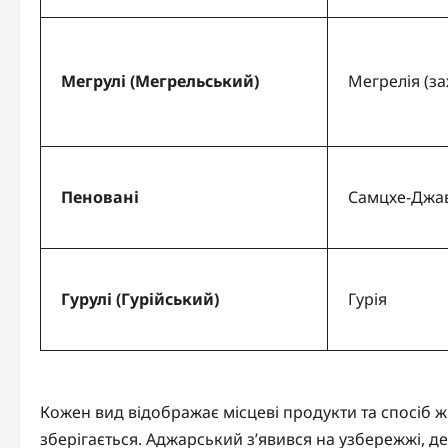
Мегрулі (Мегрельський)
Мегрелія (за
Пеновані
Самцхе-Джав
Гурулі (Гурійський)
Гурія
Кожен вид відображає місцеві продукти та спосіб 
зберігається. Аджарський з’явився на узбережжі, 