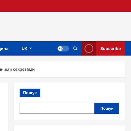
ина
UK
Subscribe
ичними секретами
Пошук
Пошук