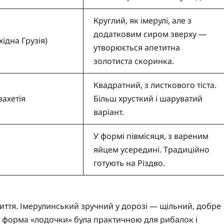
Круглий, як імерулі, але з
додатковим сиром зверху —
хідна Грузія)
утворюється апетитна
золотиста скоринка.
Квадратний, з листкового тіста.
ахетія
Більш хрусткий і шаруватий
варіант.
У формі півмісяця, з вареним
яйцем усередині. Традиційно
готують на Різдво.
життя. Імерулинський зручний у дорозі — щільний, добре
де форма «лодочки» була практичною для рибалок і