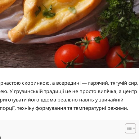
ирчастою скоринкою, а всередині — гарячий, тягучій сир,
ю. У грузинській традиції це не просто випічка, а центр
Приготувати його вдома реально навіть у звичайній
опорції, техніку формування та температурні режими.
і