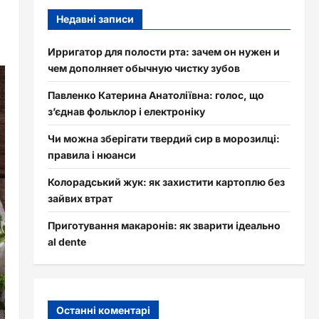
Недавні записи
Ирригатор для полости рта: зачем он нужен и
чем дополняет обычную чистку зубов
Павленко Катерина Анатоліївна: голос, що
з’єднав фольклор і електроніку
Чи можна зберігати твердий сир в морозилці:
правила і нюанси
Колорадський жук: як захистити картоплю без
зайвих втрат
Приготування макаронів: як зварити ідеально
al dente
Останні коментарі