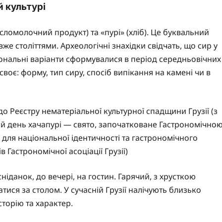
й культурі
исломолочний продукт) та «пурі» (хліб). Це буквальний
 вже століттями. Археологічні знахідки свідчать, що сир у
егіональні варіанти сформувалися в період середньовічних
воє: форму, тип сиру, спосіб випікання на камені чи в
о Реєстру нематеріальної культурної спадщини Грузії (з
ний день хачапурі — свято, започатковане Гастрономічно
 для національної ідентичності та гастрономічного
в Гастрономічної асоціації Грузії)
ніданок, до вечері, на гостин. Гарячий, з хрусткою
тися за столом. У сучасній Грузії налічують близько
сторію та характер.