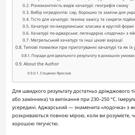
Різноманітність видів хачапурі: географія смаку
Вибір інгредієнтів: сир, борошно та заміни для укра
Тісто для хачапурі: техніка замісу та секрети підйо
Хачапурі по-імерулинськи: класика в круглій формі
Хачапурі по-аджарськи: легендарна «лодочка» з я
Мегрельський хачапурі та інші цікаві варіації
Типові помилки при приготуванні хачапурі та як їх
Поради для ідеального результату в домашніх умовах
About the Author
Стаценко Ярослав
Для швидкого результату достатньо дріжджового тіст
або замінника) та випікання при 230–250 °C. Імеру
усередині. Аджарський — знаменита «лодочка» з ж
розкриваються повною мірою, коли ви розумієте, чом
хорошою тягучістю.