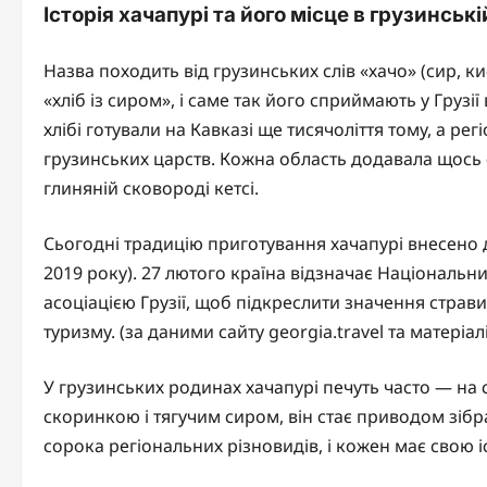
Історія хачапурі та його місце в грузинські
Назва походить від грузинських слів «хачо» (сир, к
«хліб із сиром», і саме так його сприймають у Грузії
хлібі готували на Кавказі ще тисячоліття тому, а р
грузинських царств. Кожна область додавала щось с
глиняній сковороді кетсі.
Сьогодні традицію приготування хачапурі внесено д
2019 року). 27 лютого країна відзначає Національ
асоціацією Грузії, щоб підкреслити значення страви
туризму. (за даними сайту georgia.travel та матеріалі
У грузинських родинах хачапурі печуть часто — на с
скоринкою і тягучим сиром, він стає приводом зібра
сорока регіональних різновидів, і кожен має свою і