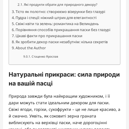
Які продукти обрати для природного декору?
Тісто як полотно: створюємо візерунки без глазурі
Пудра і спеції: ніжний штрих для елегантності
Свіжі квіти та зелень: романтика на Великдень
Порівняння способів прикрашання паски без глазурі
Цікаві факти про прикрашання паски
Як зробити декор паски незабутнім: кілька секретів
About the Author
Стаценко Ярослав
Натуральні прикраси: сила природи
на вашій пасці
Природа завжди була найкращим художником, і її
дари можуть стати ідеальним декором для паски.
Свіжі ягоди, горіхи, сухофрукти – це не лише красиво, а
й смачно. Уявіть, як соковиті зерна граната
виблискують на верхівці паски, наче дорогоцінні