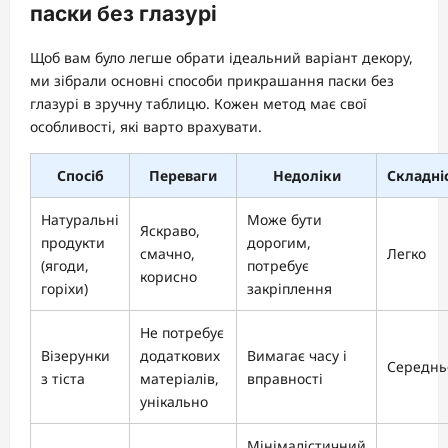
паски без глазурі
Щоб вам було легше обрати ідеальний варіант декору,
ми зібрали основні способи прикрашання паски без
глазурі в зручну таблицю. Кожен метод має свої
особливості, які варто врахувати.
Спосіб
Переваги
Недоліки
Складні
Натуральні
Може бути
Яскраво,
продукти
дорогим,
смачно,
Легко
(ягоди,
потребує
корисно
горіхи)
закріплення
Не потребує
Візерунки
додаткових
Вимагає часу і
Середнь
з тіста
матеріалів,
вправності
унікально
Мінімалістичний