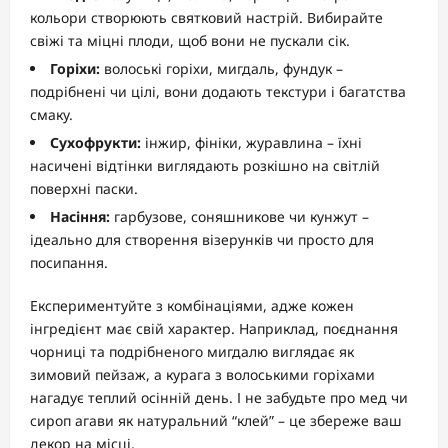
кольори створюють святковий настрій. Вибирайте
свіжі та міцні плоди, щоб вони не пускали сік.
Горіхи:
волоські горіхи, мигдаль, фундук –
подрібнені чи цілі, вони додають текстури і багатства
смаку.
Сухофрукти:
інжир, фініки, журавлина – їхні
насичені відтінки виглядають розкішно на світлій
поверхні паски.
Насіння:
гарбузове, соняшникове чи кунжут –
ідеально для створення візерунків чи просто для
посипання.
Експериментуйте з комбінаціями, адже кожен
інгредієнт має свій характер. Наприклад, поєднання
чорниці та подрібненого мигдалю виглядає як
зимовий пейзаж, а курага з волоськими горіхами
нагадує теплий осінній день. І не забудьте про мед чи
сироп агави як натуральний “клей” – це збереже ваш
декор на місці.