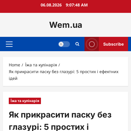
Skip
06.08.2026
9:07:49 AM
to
content
Wem.ua
Subscribe
Primary
Menu
Home
Їжа та кулінарія
Як прикрасити паску без глазурі: 5 простих і ефектних
ідей
Їжа та кулінарія
Як прикрасити паску без
глазурі: 5 простих і