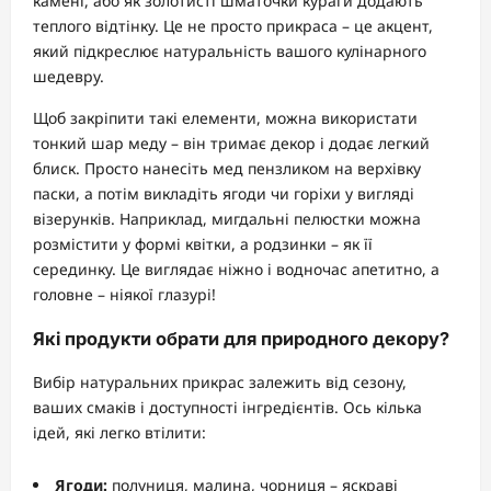
камені, або як золотисті шматочки кураги додають
теплого відтінку. Це не просто прикраса – це акцент,
який підкреслює натуральність вашого кулінарного
шедевру.
Щоб закріпити такі елементи, можна використати
тонкий шар меду – він тримає декор і додає легкий
блиск. Просто нанесіть мед пензликом на верхівку
паски, а потім викладіть ягоди чи горіхи у вигляді
візерунків. Наприклад, мигдальні пелюстки можна
розмістити у формі квітки, а родзинки – як її
серединку. Це виглядає ніжно і водночас апетитно, а
головне – ніякої глазурі!
Які продукти обрати для природного декору?
Вибір натуральних прикрас залежить від сезону,
ваших смаків і доступності інгредієнтів. Ось кілька
ідей, які легко втілити:
Ягоди:
полуниця, малина, чорниця – яскраві