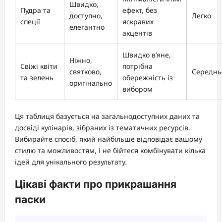
Швидко,
Пудра та
ефект, без
доступно,
Легко
спеції
яскравих
елегантно
акцентів
Швидко в’яне,
Ніжно,
Свіжі квіти
потрібна
святково,
Середнь
та зелень
обережність із
оригінально
вибором
Ця таблиця базується на загальнодоступних даних та
досвіді кулінарів, зібраних із тематичних ресурсів.
Вибирайте спосіб, який найбільше відповідає вашому
стилю та можливостям, і не бійтеся комбінувати кілька
ідей для унікального результату.
Цікаві факти про прикрашання
паски