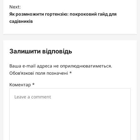
t
Next:
Як розмножити гортензію: покроковий гайд для
n
садівників
a
v
i
Залишити відповідь
g
a
Ваша e-mail адреса не оприлюднюватиметься.
t
Обов’язкові поля позначені
*
i
Коментар
*
o
n