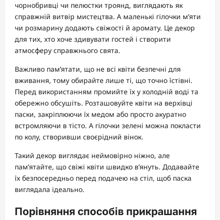
чорнобривці чи пелюстки троянд, виглядають як
справжній витвір мистецтва. А маленькі гілочки м’яти
чи розмарину додають свіжості й аромату. Це декор
для тих, хто хоче здивувати гостей і створити
атмосферу справжнього свята.
Важливо пам’ятати, що не всі квіти безпечні для
вживання, тому обирайте лише ті, що точно їстівні.
Перед використанням промийте їх у холодній воді та
обережно обсушіть. Розташовуйте квіти на верхівці
паски, закріплюючи їх медом або просто акуратно
встромляючи в тісто. А гілочки зелені можна покласти
по колу, створивши своєрідний вінок.
Такий декор виглядає неймовірно ніжно, але
пам’ятайте, що свіжі квіти швидко в’януть. Додавайте
їх безпосередньо перед подачею на стіл, щоб паска
виглядала ідеально.
Порівняння способів прикрашання