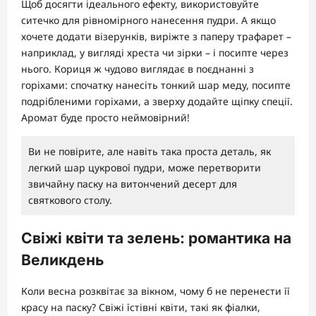
Щоб досягти ідеального ефекту, використовуйте
ситечко для рівномірного нанесення пудри. А якщо
хочете додати візерунків, виріжте з паперу трафарет –
наприклад, у вигляді хреста чи зірки – і посипте через
нього. Кориця ж чудово виглядає в поєднанні з
горіхами: спочатку нанесіть тонкий шар меду, посипте
подрібленими горіхами, а зверху додайте щіпку спеції.
Аромат буде просто неймовірний!
Ви не повірите, але навіть така проста деталь, як
легкий шар цукрової пудри, може перетворити
звичайну паску на витончений десерт для
святкового столу.
Свіжі квіти та зелень: романтика на
Великдень
Коли весна розквітає за вікном, чому б не перенести її
красу на паску? Свіжі їстівні квіти, такі як фіалки,