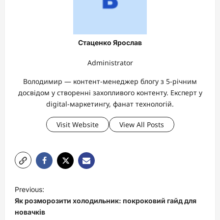
Стаценко Ярослав
Administrator
Володимир — контент-менеджер блогу з 5-річним
досвідом у створенні захопливого контенту. Експерт у
digital-маркетингу, фанат технологій.
Visit Website
View All Posts
P
Previous:
o
Як розморозити холодильник: покроковий гайд для
s
новачків