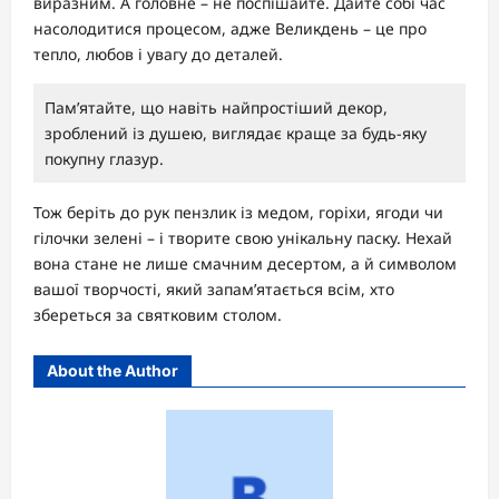
виразним. А головне – не поспішайте. Дайте собі час
насолодитися процесом, адже Великдень – це про
тепло, любов і увагу до деталей.
Пам’ятайте, що навіть найпростіший декор,
зроблений із душею, виглядає краще за будь-яку
покупну глазур.
Тож беріть до рук пензлик із медом, горіхи, ягоди чи
гілочки зелені – і творите свою унікальну паску. Нехай
вона стане не лише смачним десертом, а й символом
вашої творчості, який запам’ятається всім, хто
збереться за святковим столом.
About the Author