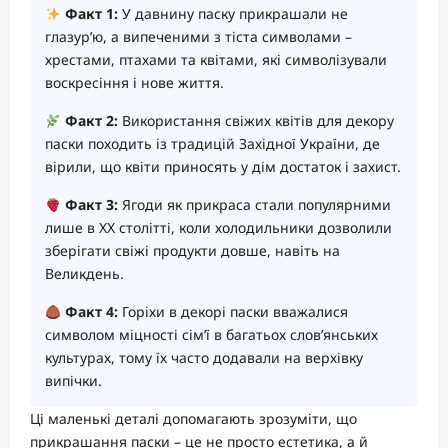
Факт 1:
У давнину паску прикрашали не
глазур’ю, а випеченими з тіста символами –
хрестами, птахами та квітами, які символізували
воскресіння і нове життя.
Факт 2:
Використання свіжих квітів для декору
паски походить із традицій Західної України, де
вірили, що квіти приносять у дім достаток і захист.
Факт 3:
Ягоди як прикраса стали популярними
лише в ХХ столітті, коли холодильники дозволили
зберігати свіжі продукти довше, навіть на
Великдень.
Факт 4:
Горіхи в декорі паски вважалися
символом міцності сім’ї в багатьох слов’янських
культурах, тому їх часто додавали на верхівку
випічки.
Ці маленькі деталі допомагають зрозуміти, що
прикрашання паски – це не просто естетика, а й