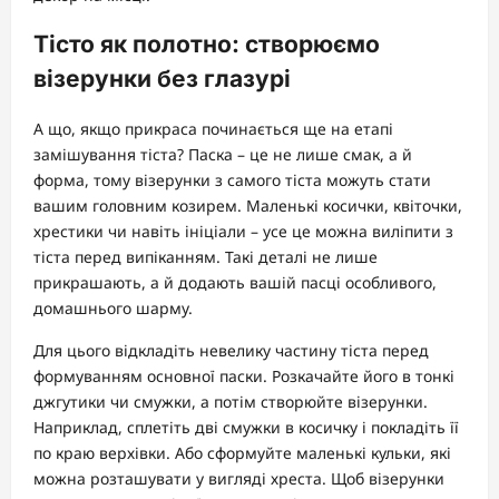
Тісто як полотно: створюємо
візерунки без глазурі
А що, якщо прикраса починається ще на етапі
замішування тіста? Паска – це не лише смак, а й
форма, тому візерунки з самого тіста можуть стати
вашим головним козирем. Маленькі косички, квіточки,
хрестики чи навіть ініціали – усе це можна виліпити з
тіста перед випіканням. Такі деталі не лише
прикрашають, а й додають вашій пасці особливого,
домашнього шарму.
Для цього відкладіть невелику частину тіста перед
формуванням основної паски. Розкачайте його в тонкі
джгутики чи смужки, а потім створюйте візерунки.
Наприклад, сплетіть дві смужки в косичку і покладіть її
по краю верхівки. Або сформуйте маленькі кульки, які
можна розташувати у вигляді хреста. Щоб візерунки