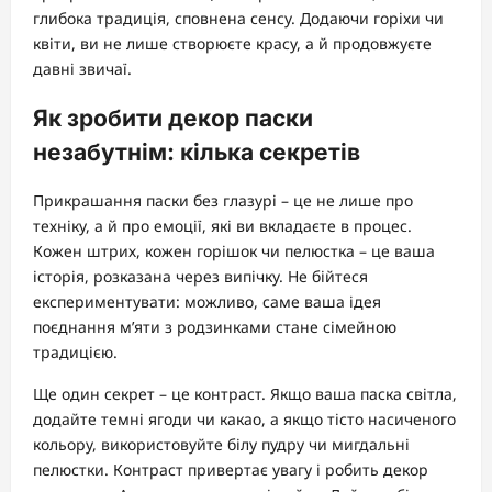
глибока традиція, сповнена сенсу. Додаючи горіхи чи
квіти, ви не лише створюєте красу, а й продовжуєте
давні звичаї.
Як зробити декор паски
незабутнім: кілька секретів
Прикрашання паски без глазурі – це не лише про
техніку, а й про емоції, які ви вкладаєте в процес.
Кожен штрих, кожен горішок чи пелюстка – це ваша
історія, розказана через випічку. Не бійтеся
експериментувати: можливо, саме ваша ідея
поєднання м’яти з родзинками стане сімейною
традицією.
Ще один секрет – це контраст. Якщо ваша паска світла,
додайте темні ягоди чи какао, а якщо тісто насиченого
кольору, використовуйте білу пудру чи мигдальні
пелюстки. Контраст привертає увагу і робить декор