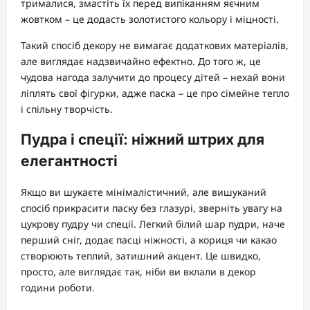
трималися, змастіть їх перед випіканням яєчним
жовтком – це додасть золотистого кольору і міцності.
Такий спосіб декору не вимагає додаткових матеріалів,
але виглядає надзвичайно ефектно. До того ж, це
чудова нагода залучити до процесу дітей – нехай вони
ліплять свої фігурки, адже паска – це про сімейне тепло
і спільну творчість.
Пудра і спеції: ніжний штрих для
елегантності
Якщо ви шукаєте мінімалістичний, але вишуканий
спосіб прикрасити паску без глазурі, зверніть увагу на
цукрову пудру чи спеції. Легкий білий шар пудри, наче
перший сніг, додає пасці ніжності, а кориця чи какао
створюють теплий, затишний акцент. Це швидко,
просто, але виглядає так, ніби ви вклали в декор
години роботи.