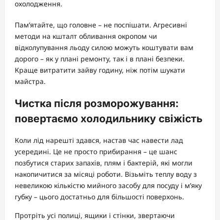
охолодження.
Пам’ятайте, що головне – не поспішати. Агресивні
методи на кшталт обливання окропом чи
відколупування льоду силою можуть коштувати вам
дорого – як у плані ремонту, так і в плані безпеки.
Краще витратити зайву годину, ніж потім шукати
майстра.
Чистка після розморожування:
повертаємо холодильнику свіжість
Коли лід нарешті здався, настав час навести лад
усередині. Це не просто прибирання – це шанс
позбутися старих запахів, плям і бактерій, які могли
накопичитися за місяці роботи. Візьміть теплу воду з
невеликою кількістю мийного засобу для посуду і м’яку
губку – цього достатньо для більшості поверхонь.
Протріть усі полиці, ящики і стінки, звертаючи