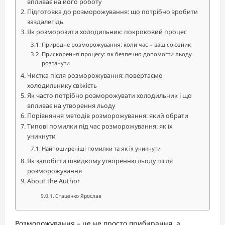
впливає на його роботу
Підготовка до розморожування: що потрібно зробити
заздалегідь
Як розморозити холодильник: покроковий процес
Природне розморожування: коли час – ваш союзник
Прискорення процесу: як безпечно допомогти льоду
розтанути
Чистка після розморожування: повертаємо
холодильнику свіжість
Як часто потрібно розморожувати холодильник і що
впливає на утворення льоду
Порівняння методів розморожування: який обрати
Типові помилки під час розморожування: як їх
уникнути
Найпоширеніші помилки та як їх уникнути
Як запобігти швидкому утворенню льоду після
розморожування
About the Author
Стаценко Ярослав
Розморожування – це не просто прибирання, а