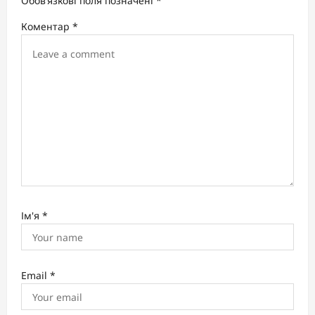
t
Обов’язкові поля позначені
*
i
Коментар
*
o
n
Ім'я
*
Email
*