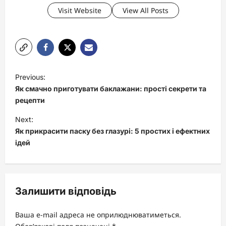
Visit Website
View All Posts
P
Previous:
o
Як смачно приготувати баклажани: прості секрети та
s
рецепти
t
Next:
Як прикрасити паску без глазурі: 5 простих і ефектних
n
ідей
a
v
i
Залишити відповідь
g
a
Ваша e-mail адреса не оприлюднюватиметься.