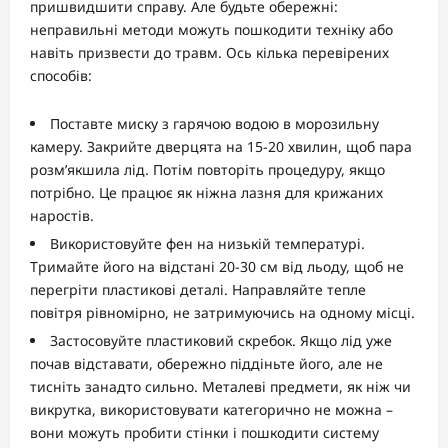
пришвидшити справу. Але будьте обережні:
неправильні методи можуть пошкодити техніку або
навіть призвести до травм. Ось кілька перевірених
способів:
Поставте миску з гарячою водою в морозильну
камеру. Закрийте дверцята на 15-20 хвилин, щоб пара
розм’якшила лід. Потім повторіть процедуру, якщо
потрібно. Це працює як ніжна лазня для крижаних
наростів.
Використовуйте фен на низькій температурі.
Тримайте його на відстані 20-30 см від льоду, щоб не
перегріти пластикові деталі. Направляйте тепле
повітря рівномірно, не затримуючись на одному місці.
Застосовуйте пластиковий скребок. Якщо лід уже
почав відставати, обережно піддіньте його, але не
тисніть занадто сильно. Металеві предмети, як ніж чи
викрутка, використовувати категорично не можна –
вони можуть пробити стінки і пошкодити систему