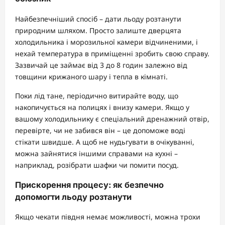
Найбезпечніший спосіб – дати льоду розтанути
природним шляхом. Просто залиште дверцята
холодильника і морозильної камери відчиненими, і
нехай температура в приміщенні зробить свою справу.
Зазвичай це займає від 3 до 8 годин залежно від
товщини крижаного шару і тепла в кімнаті.
Поки лід тане, періодично витирайте воду, що
накопичується на полицях і внизу камери. Якщо у
вашому холодильнику є спеціальний дренажний отвір,
перевірте, чи не забився він – це допоможе воді
стікати швидше. А щоб не нудьгувати в очікуванні,
можна зайнятися іншими справами на кухні –
наприклад, розібрати шафки чи помити посуд.
Прискорення процесу: як безпечно
допомогти льоду розтанути
Якщо чекати півдня немає можливості, можна трохи