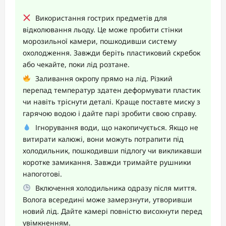
Використання гострих предметів для
відколювання льоду. Це може пробити стінки
морозильної камери, пошкодивши систему
охолодження. Завжди беріть пластиковий скребок
або чекайте, поки лід розтане.
Заливання окропу прямо на лід. Різкий
перепад температур здатен деформувати пластик
чи навіть тріснути деталі. Краще поставте миску з
гарячою водою і дайте парі зробити свою справу.
Ігнорування води, що накопичується. Якщо не
витирати калюжі, вони можуть потрапити під
холодильник, пошкодивши підлогу чи викликавши
коротке замикання. Завжди тримайте рушники
напоготові.
Включення холодильника одразу після миття.
Волога всередині може замерзнути, утворивши
новий лід. Дайте камері повністю висохнути перед
увімкненням.