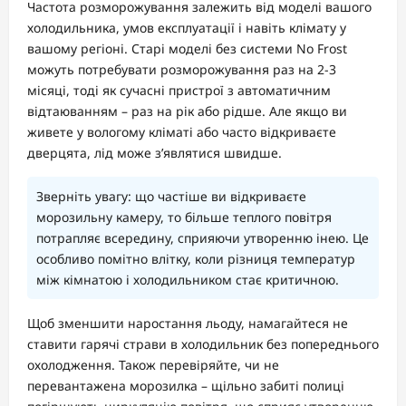
Частота розморожування залежить від моделі вашого
холодильника, умов експлуатації і навіть клімату у
вашому регіоні. Старі моделі без системи No Frost
можуть потребувати розморожування раз на 2-3
місяці, тоді як сучасні пристрої з автоматичним
відтаюванням – раз на рік або рідше. Але якщо ви
живете у вологому кліматі або часто відкриваєте
дверцята, лід може з’являтися швидше.
Зверніть увагу: що частіше ви відкриваєте
морозильну камеру, то більше теплого повітря
потрапляє всередину, сприяючи утворенню інею. Це
особливо помітно влітку, коли різниця температур
між кімнатою і холодильником стає критичною.
Щоб зменшити наростання льоду, намагайтеся не
ставити гарячі страви в холодильник без попереднього
охолодження. Також перевіряйте, чи не
перевантажена морозилка – щільно забиті полиці