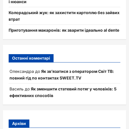
і нюанси
Колорадський жук: як захистити картоплю без зайвих
втрат
Приготування макаронів: як зварити ідеально al dente
Останні коментарі
Олександра
до
Як зв’язатися з оператором Світ ТВ:
повний гід по контактах SWEET.TV
Василь
до
Як зменшити статевий потяг у чоловіків: 5
ефективних способів
Архіви