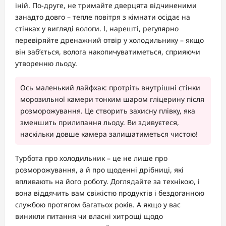
іній. По-друге, не тримайте дверцята відчиненими
занадто довго – тепле повітря з кімнати осідає на
стінках у вигляді вологи. І, нарешті, регулярно
перевіряйте дренажний отвір у холодильнику – якщо
він заб’ється, волога накопичуватиметься, сприяючи
утворенню льоду.
Ось маленький лайфхак: протріть внутрішні стінки
морозильної камери тонким шаром гліцерину після
розморожування. Це створить захисну плівку, яка
зменшить прилипання льоду. Ви здивуєтеся,
наскільки довше камера залишатиметься чистою!
Турбота про холодильник – це не лише про
розморожування, а й про щоденні дрібниці, які
впливають на його роботу. Доглядайте за технікою, і
вона віддячить вам свіжістю продуктів і бездоганною
службою протягом багатьох років. А якщо у вас
виникли питання чи власні хитрощі щодо