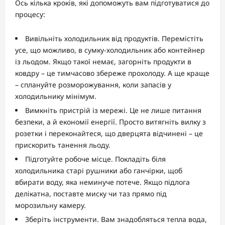
Ось кілька кроків, які допоможуть вам підготуватися до
процесу:
Вивільніть холодильник від продуктів. Перемістіть
усе, що можливо, в сумку-холодильник або контейнер
із льодом. Якщо такої немає, загорніть продукти в
ковдру – це тимчасово збереже прохолоду. А ще краще
– сплануйте розморожування, коли запасів у
холодильнику мінімум.
Вимкніть пристрій із мережі. Це не лише питання
безпеки, а й економії енергії. Просто витягніть вилку з
розетки і переконайтеся, що дверцята відчинені – це
прискорить танення льоду.
Підготуйте робоче місце. Покладіть біля
холодильника старі рушники або ганчірки, щоб
вбирати воду, яка неминуче потече. Якщо підлога
делікатна, поставте миску чи таз прямо під
морозильну камеру.
Зберіть інструменти. Вам знадобляться тепла вода,