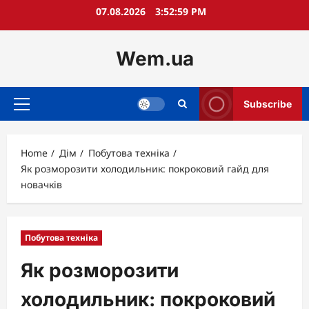
Skip
07.08.2026
3:53:01 PM
to
content
Wem.ua
Subscribe
Primary
Menu
Home
Дім
Побутова техніка
Як розморозити холодильник: покроковий гайд для
новачків
Побутова техніка
Як розморозити
холодильник: покроковий