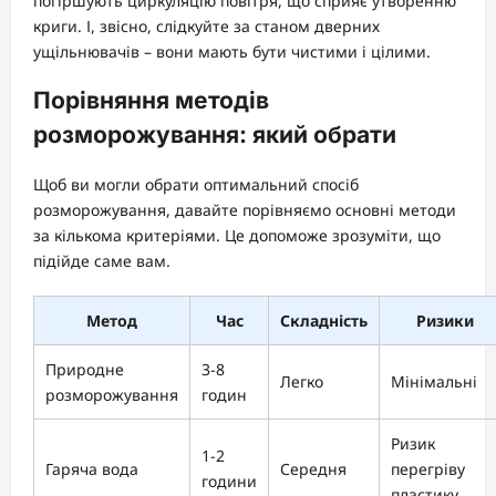
погіршують циркуляцію повітря, що сприяє утворенню
криги. І, звісно, слідкуйте за станом дверних
ущільнювачів – вони мають бути чистими і цілими.
Порівняння методів
розморожування: який обрати
Щоб ви могли обрати оптимальний спосіб
розморожування, давайте порівняємо основні методи
за кількома критеріями. Це допоможе зрозуміти, що
підійде саме вам.
Метод
Час
Складність
Ризики
Природне
3-8
Легко
Мінімальні
розморожування
годин
Ризик
1-2
Гаряча вода
Середня
перегріву
години
пластику