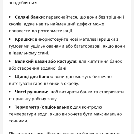
знадобляться:
Скляні банки:
переконайтеся, що вони без тріщин і
сколів, адже навіть найменший дефект може
призвести до розгерметизації.
Кришки:
використовуйте нові металеві кришки з
гумовими ущільнювачами або багаторазові, якщо вони
в ідеальному стані.
Великий казан або каструля:
для кип’ятіння банок
або створення водяної бані.
Щипці для банок:
вони допоможуть безпечно
витягувати гарячі банки з окропу.
Чисті рушники:
щоб витирати банки та створювати
стерильну робочу зону.
Термометр (опціонально):
для контролю
температури води, якщо ви хочете бути максимально
точними.
Після того як усе зібрано, огляньте банки на предмет