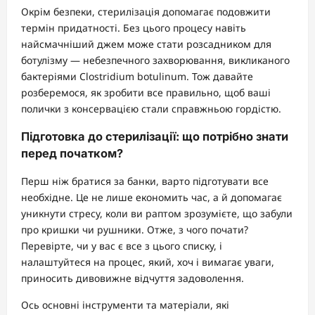
Окрім безпеки, стерилізація допомагає подовжити
термін придатності. Без цього процесу навіть
найсмачніший джем може стати розсадником для
ботулізму — небезпечного захворювання, викликаного
бактеріями Clostridium botulinum. Тож давайте
розберемося, як зробити все правильно, щоб ваші
полички з консервацією стали справжньою гордістю.
Підготовка до стерилізації: що потрібно знати
перед початком?
Перш ніж братися за банки, варто підготувати все
необхідне. Це не лише економить час, а й допомагає
уникнути стресу, коли ви раптом зрозумієте, що забули
про кришки чи рушники. Отже, з чого почати?
Перевірте, чи у вас є все з цього списку, і
налаштуйтеся на процес, який, хоч і вимагає уваги,
приносить дивовижне відчуття задоволення.
Ось основні інструменти та матеріали, які