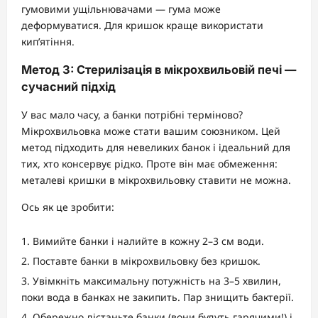
гумовими ущільнювачами — гума може
деформуватися. Для кришок краще використати
кип’ятіння.
Метод 3: Стерилізація в мікрохвильовій печі —
сучасний підхід
У вас мало часу, а банки потрібні терміново?
Мікрохвильовка може стати вашим союзником. Цей
метод підходить для невеликих банок і ідеальний для
тих, хто консервує рідко. Проте він має обмеження:
металеві кришки в мікрохвильовку ставити не можна.
Ось як це зробити:
Вимийте банки і налийте в кожну 2–3 см води.
Поставте банки в мікрохвильовку без кришок.
Увімкніть максимальну потужність на 3–5 хвилин,
поки вода в банках не закипить. Пар знищить бактерії.
Обережно дістаньте банки (вони будуть гарячими!) і