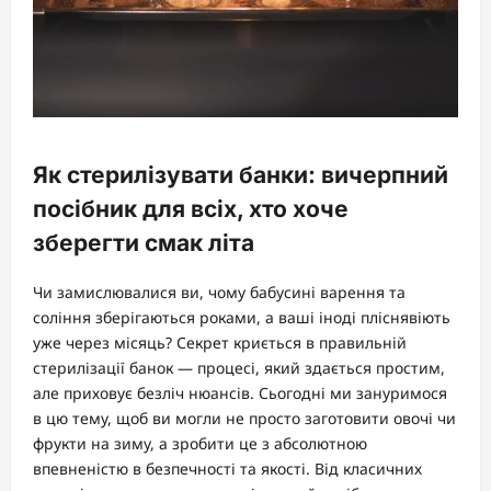
Як стерилізувати банки: вичерпний
посібник для всіх, хто хоче
зберегти смак літа
Чи замислювалися ви, чому бабусині варення та
соління зберігаються роками, а ваші іноді пліснявіють
уже через місяць? Секрет криється в правильній
стерилізації банок — процесі, який здається простим,
але приховує безліч нюансів. Сьогодні ми зануримося
в цю тему, щоб ви могли не просто заготовити овочі чи
фрукти на зиму, а зробити це з абсолютною
впевненістю в безпечності та якості. Від класичних