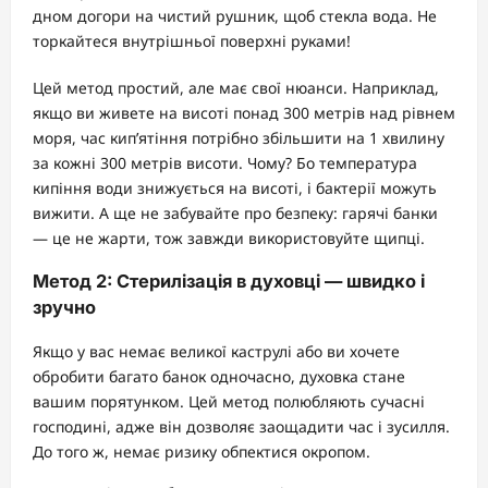
дном догори на чистий рушник, щоб стекла вода. Не
торкайтеся внутрішньої поверхні руками!
Цей метод простий, але має свої нюанси. Наприклад,
якщо ви живете на висоті понад 300 метрів над рівнем
моря, час кип’ятіння потрібно збільшити на 1 хвилину
за кожні 300 метрів висоти. Чому? Бо температура
кипіння води знижується на висоті, і бактерії можуть
вижити. А ще не забувайте про безпеку: гарячі банки
— це не жарти, тож завжди використовуйте щипці.
Метод 2: Стерилізація в духовці — швидко і
зручно
Якщо у вас немає великої каструлі або ви хочете
обробити багато банок одночасно, духовка стане
вашим порятунком. Цей метод полюбляють сучасні
господині, адже він дозволяє заощадити час і зусилля.
До того ж, немає ризику обпектися окропом.