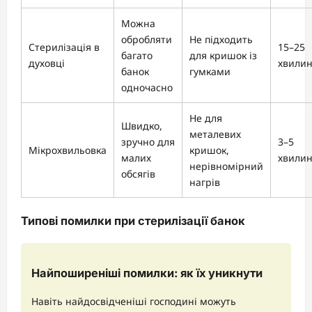
Можна
обробляти
Не підходить
Стерилізація в
15–25
багато
для кришок із
духовці
хвили
банок
гумками
одночасно
Не для
Швидко,
металевих
зручно для
3–5
Мікрохвильовка
кришок,
малих
хвили
нерівномірний
обсягів
нагрів
Типові помилки при стерилізації банок
Найпоширеніші помилки: як їх уникнути
Навіть найдосвідченіші господині можуть