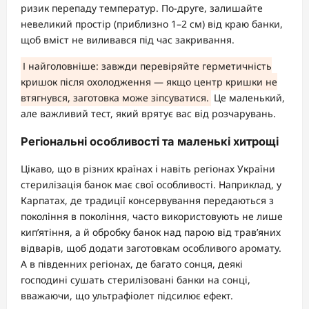
ризик перепаду температур. По-друге, залишайте
невеликий простір (приблизно 1–2 см) від краю банки,
щоб вміст не виливався під час закривання.
І найголовніше: завжди перевіряйте герметичність
кришок після охолодження — якщо центр кришки не
втягнувся, заготовка може зіпсуватися.
Це маленький,
але важливий тест, який врятує вас від розчарувань.
Регіональні особливості та маленькі хитрощі
Цікаво, що в різних країнах і навіть регіонах України
стерилізація банок має свої особливості. Наприклад, у
Карпатах, де традиції консервування передаються з
покоління в покоління, часто використовують не лише
кип’ятіння, а й обробку банок над парою від трав’яних
відварів, щоб додати заготовкам особливого аромату.
А в південних регіонах, де багато сонця, деякі
господині сушать стерилізовані банки на сонці,
вважаючи, що ультрафіолет підсилює ефект.