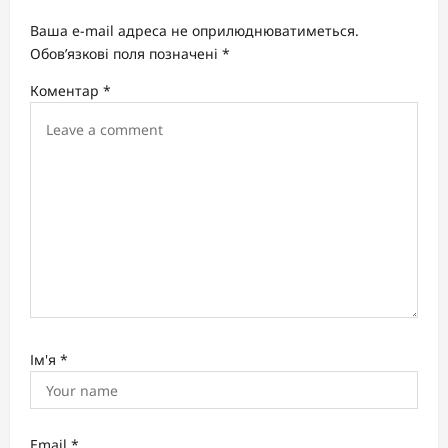
g
Ваша e-mail адреса не оприлюднюватиметься.
a
Обов’язкові поля позначені
*
t
Коментар
*
i
o
n
Ім'я
*
Email
*