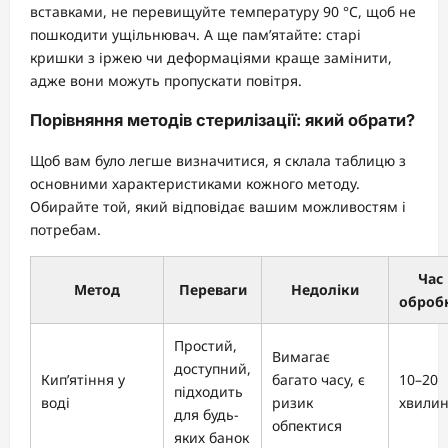
вставками, не перевищуйте температуру 90 °C, щоб не
пошкодити ущільнювач. А ще пам’ятайте: старі
кришки з іржею чи деформаціями краще замінити,
адже вони можуть пропускати повітря.
Порівняння методів стерилізації: який обрати?
Щоб вам було легше визначитися, я склала таблицю з
основними характеристиками кожного методу.
Обирайте той, який відповідає вашим можливостям і
потребам.
Час
Метод
Переваги
Недоліки
оброб
Простий,
Вимагає
доступний,
Кип’ятіння у
багато часу, є
10–20
підходить
воді
ризик
хвили
для будь-
обпектися
яких банок