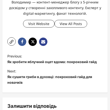
Володимир — контент-менеджер блогу з 5-річним
досвідом у створенні захопливого контенту. Експерт у
digital-маркетингу, фанат технологій.
Visit Website
View All Posts
P
Previous:
o
Як зробити яблучний оцет вдома: покроковий гайд
s
Next:
t
Як сушити гриби в духовці: покроковий гайд для
новачків
n
a
v
Залишити відповідь
i