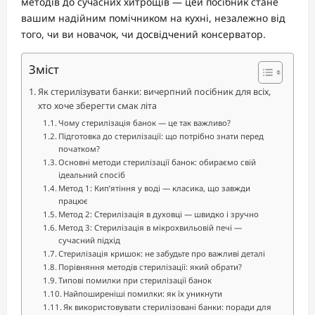
методів до сучасних хитрощів — цей посібник стане
вашим надійним помічником на кухні, незалежно від
того, чи ви новачок, чи досвідчений консерватор.
Зміст
Як стерилізувати банки: вичерпний посібник для всіх,
хто хоче зберегти смак літа
Чому стерилізація банок — це так важливо?
Підготовка до стерилізації: що потрібно знати перед
початком?
Основні методи стерилізації банок: обираємо свій
ідеальний спосіб
Метод 1: Кип’ятіння у воді — класика, що завжди
працює
Метод 2: Стерилізація в духовці — швидко і зручно
Метод 3: Стерилізація в мікрохвильовій печі —
сучасний підхід
Стерилізація кришок: не забудьте про важливі деталі
Порівняння методів стерилізації: який обрати?
Типові помилки при стерилізації банок
Найпоширеніші помилки: як їх уникнути
Як використовувати стерилізовані банки: поради для