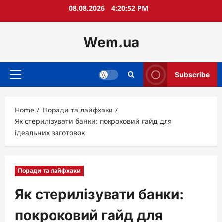
Skip
08.08.2026
4:20:53 PM
to
content
Wem.ua
Subscribe
Primary
Menu
Home
Поради та лайфхаки
Як стерилізувати банки: покроковий гайд для
ідеальних заготовок
Поради та лайфхаки
Як стерилізувати банки:
покроковий гайд для