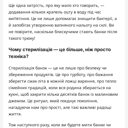
Ще одна хитрість, про яку мало хто говорить, —
додавання кількох крапель оцту в воду під час
кип’ятіння. Це не лише допомагає знищити бактерії, а
й запобігає утворенню вапняного нальоту на склі. Ви
не повірите, наскільки блискучими стають банки після
такого трюку!
Чому стерилізація — це більше, ніж просто
техніка?
Стерилізація банок — це не лише про безпеку чи
збереження продуктів. Це про турботу, про бажання
зберегти смак літа в кожній ложці варення, про тепло
сімейних традицій, коли вся родина збирається на
кухні, щоб закрити кілька десятків банок із малиновим
джемом. Це ритуал, який поєднує покоління,
нагадуючи нам про прості, але такі важливі радощі
життя.
Тож наступного разу, коли ви будете мити банки чи