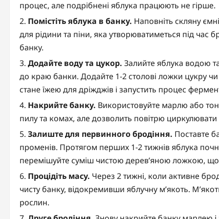
процес, але подрібнені яблука працюють не гірше.
Помістіть яблука в банку.
Наповніть скляну ємн
для рідини та піни, яка утворюватиметься під час б
банку.
Додайте воду та цукор.
Залийте яблука водою та
до краю банки. Додайте 1-2 столові ложки цукру чи
стане їжею для дріжджів і запустить процес фермент
Накрийте банку.
Використовуйте марлю або тонку
пилу та комах, але дозволить повітрю циркулювати 
Залиште для первинного бродіння.
Поставте ба
променів. Протягом перших 1-2 тижнів яблука почн
перемішуйте суміш чистою дерев’яною ложкою, щоб 
Процідіть масу.
Через 2 тижні, коли активне брод
чисту банку, відокремивши яблучну м’якоть. М’яко
рослин.
Друге бродіння.
Знову накрийте банку марлею і з