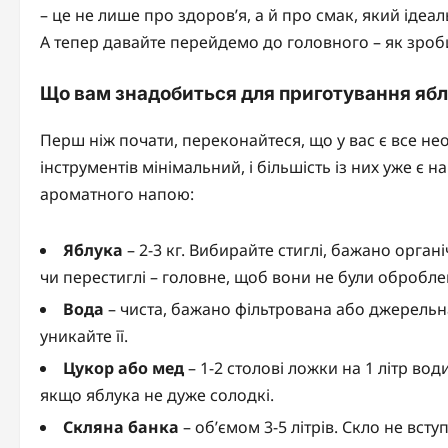
– це не лише про здоров’я, а й про смак, який іде
А тепер давайте перейдемо до головного – як зроб
Що вам знадобиться для приготування ябл
Перш ніж почати, переконайтеся, що у вас є все нео
інструментів мінімальний, і більшість із них уже є 
ароматного напою:
Яблука
– 2-3 кг. Вибирайте стиглі, бажано органі
чи перестиглі – головне, щоб вони не були обробле
Вода
– чиста, бажано фільтрована або джерельна
уникайте її.
Цукор або мед
– 1-2 столові ложки на 1 літр во
якщо яблука не дуже солодкі.
Скляна банка
– об’ємом 3-5 літрів. Скло не всту