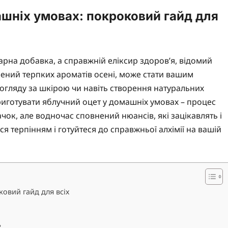
ашніх умовах: покроковий гайд для
нарна добавка, а справжній еліксир здоров’я, відомий
нений терпких ароматів осені, може стати вашим
гляду за шкірою чи навіть створення натуральних
риготувати яблучний оцет у домашніх умовах – процес
чок, але водночас сповнений нюансів, які зацікавлять і
ся терпінням і готуйтеся до справжньої алхімії на вашій
овий гайд для всіх
?