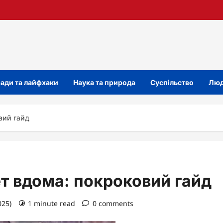
ади та лайфхаки
Наука та природа
Суспільство
Люд
вий гайд
т вдома: покроковий гайд
025)
1 minute read
0 comments