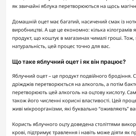
як звичайні яблука перетворюються на щось магічн
Домашній оцет має багатий, насичений смак із нотк
виробництві. А ще це економно: кілька кілограмів 
продукт, що коштує в магазинах чималі гроші. Тож,
натуральність, цей процес точно для вас.
Що таке яблучний оцет і як він працює?
Яблучний оцет – це продукт подвійного бродіння. С
дріжджів перетворюється на алкоголь, а потім бакте
перетворюють цей алкоголь на оцтову кислоту. Саме
також його численні корисні властивості. Цей проц
живі мікроорганізми, які буквально “оживляють” ва
Користь яблучного оцту доведена століттями викори
крові, підтримує травлення і навіть може діяти як