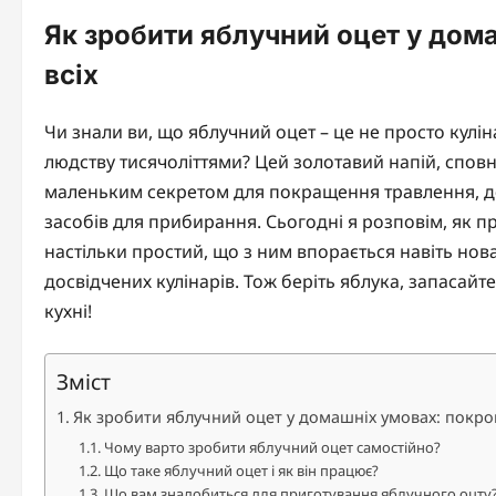
Як зробити яблучний оцет у дом
всіх
Чи знали ви, що яблучний оцет – це не просто кулі
людству тисячоліттями? Цей золотавий напій, спов
маленьким секретом для покращення травлення, до
засобів для прибирання. Сьогодні я розповім, як п
настільки простий, що з ним впорається навіть нова
досвідчених кулінарів. Тож беріть яблука, запасайте
кухні!
Зміст
Як зробити яблучний оцет у домашніх умовах: покрок
Чому варто зробити яблучний оцет самостійно?
Що таке яблучний оцет і як він працює?
Що вам знадобиться для приготування яблучного оцту