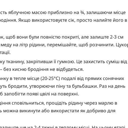
ість яблучною масою приблизно на ¾, залишаючи місце
родіння. Якщо використовуєте сік, просто налийте його в
к, щоб вони були повністю покриті, але залиште 2-3 см
 меду на літр рідини, перемішайте, щоб розчинити. Цуко
ації.
 тканину, закріпивши її гумкою. Це захистить суміш від
– без кисню бродіння не відбудеться.
нку в тепле місце (20-25°C) подалі від прямих сонячних
уть бродити, утворюючи піну та бульбашки. Раз на день
запобігти появі цвілі на поверхні.
іння сповільниться, процідіть рідину через марлю в
ть можна викинути або використати як добриво для
алиште ще на 2-4 тижні в теплому місці. На цьому етапі