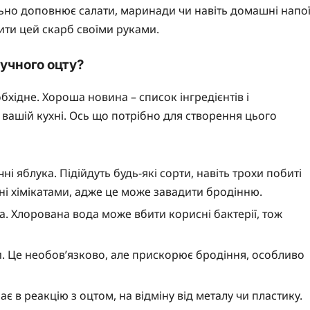
ально доповнює салати, маринади чи навіть домашні напої
ити цей скарб своїми руками.
учного оцту?
бхідне. Хороша новина – список інгредієнтів і
на вашій кухні. Ось що потрібно для створення цього
чні яблука. Підійдуть будь-які сорти, навіть трохи побиті
ні хімікатами, адже це може завадити бродінню.
. Хлорована вода може вбити корисні бактерії, тож
ди. Це необов’язково, але прискорює бродіння, особливо
пає в реакцію з оцтом, на відміну від металу чи пластику.