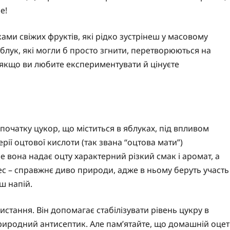
е!
ами свіжих фруктів, які рідко зустрінеш у масовому
яблук, які могли б просто згнити, перетворюються на
 якщо ви любите експериментувати й цінуєте
початку цукор, що міститься в яблуках, під впливом
рії оцтової кислоти (так звана “оцтова мати”)
 вона надає оцту характерний різкий смак і аромат, а
ес – справжнє диво природи, адже в ньому беруть участь
ш напій.
стання. Він допомагає стабілізувати рівень цукру в
 природний антисептик. Але пам’ятайте, що домашній оцет