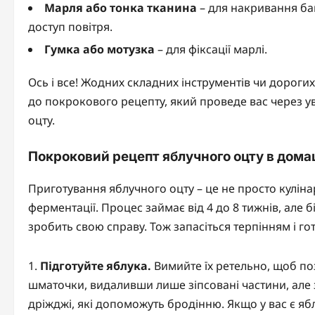
Марля або тонка тканина
– для накривання бан
доступ повітря.
Гумка або мотузка
– для фіксації марлі.
Ось і все! Жодних складних інструментів чи дорогих
до покрокового рецепту, який проведе вас через у
оцту.
Покроковий рецепт яблучного оцту в дома
Приготування яблучного оцту – це не просто кулін
ферментації. Процес займає від 4 до 8 тижнів, але 
зробить свою справу. Тож запасіться терпінням і го
Підготуйте яблука.
Вимийте їх ретельно, щоб поз
шматочки, видаливши лише зіпсовані частини, але 
дріжджі, які допоможуть бродінню. Якщо у вас є яб