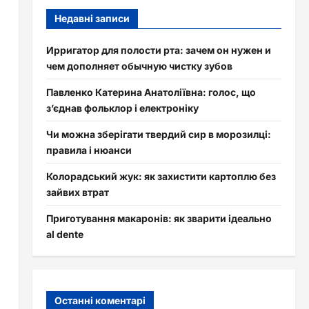
Недавні записи
Ирригатор для полости рта: зачем он нужен и
чем дополняет обычную чистку зубов
Павленко Катерина Анатоліївна: голос, що
з’єднав фольклор і електроніку
Чи можна зберігати твердий сир в морозилці:
правила і нюанси
Колорадський жук: як захистити картоплю без
зайвих втрат
Приготування макаронів: як зварити ідеально
al dente
Останні коментарі