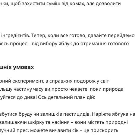
ки, щоб захистити суміш від комах, але дозволити
 інгредієнтів. Тепер, коли все готово, давайте перейдемо
весь процес – від вибору яблук до отримання готового
шніх умовах
арний експеримент, а справжня подорож у світ
більшу частину часу ви просто чекаєте, поки природа
туйтеся до дива! Ось детальний план дій:
бутися бруду чи залишків пестицидів. Наріжте яблука н
залишаючи шкірку та насіння – вони містять природні
лучний прес, можете вичавити сік – це прискорить