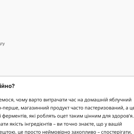
цту
ійно?
емося, чому варто витрачати час на домашній яблучний
По-перше, магазинний продукт часто пастеризований, а ц
і ферментів, які роблять оцет таким цінним для здоров’я.
 якість інгредієнтів – ви точно знаєте, що у вашій
рештою, це просто неймовірно захопливо – спостерігати,