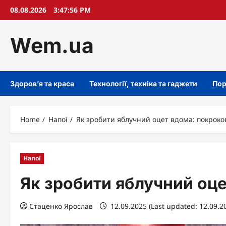
Skip
08.08.2026
3:47:57 PM
to
content
Wem.ua
Здоров’я та краса
Технології, техніка та гаджети
Пор
Home
Напої
Як зробити яблучний оцет вдома: покроко
Напої
Як зробити яблучний оце
Стаценко Ярослав
12.09.2025 (Last updated: 12.09.2