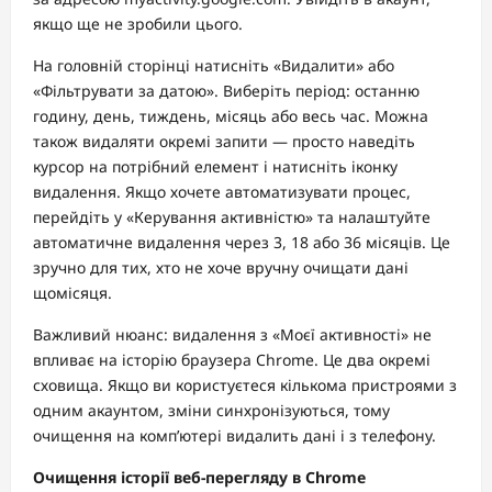
якщо ще не зробили цього.
На головній сторінці натисніть «Видалити» або
«Фільтрувати за датою». Виберіть період: останню
годину, день, тиждень, місяць або весь час. Можна
також видаляти окремі запити — просто наведіть
курсор на потрібний елемент і натисніть іконку
видалення. Якщо хочете автоматизувати процес,
перейдіть у «Керування активністю» та налаштуйте
автоматичне видалення через 3, 18 або 36 місяців. Це
зручно для тих, хто не хоче вручну очищати дані
щомісяця.
Важливий нюанс: видалення з «Моєї активності» не
впливає на історію браузера Chrome. Це два окремі
сховища. Якщо ви користуєтеся кількома пристроями з
одним акаунтом, зміни синхронізуються, тому
очищення на комп’ютері видалить дані і з телефону.
Очищення історії веб-перегляду в Chrome