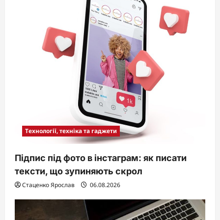
i
o
n
Технології, техніка та гаджети
Підпис під фото в інстаграм: як писати
тексти, що зупиняють скрол
Стаценко Ярослав
06.08.2026