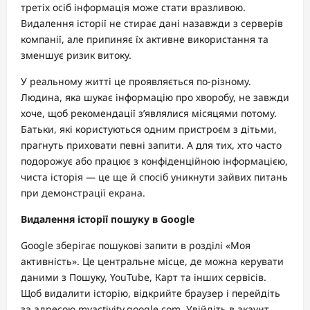
третіх осіб інформація може стати вразливою.
Видалення історії не стирає дані назавжди з серверів
компанії, але припиняє їх активне використання та
зменшує ризик витоку.
У реальному житті це проявляється по-різному.
Людина, яка шукає інформацію про хворобу, не завжди
хоче, щоб рекомендації з’являлися місяцями потому.
Батьки, які користуються одним пристроєм з дітьми,
прагнуть приховати певні запити. А для тих, хто часто
подорожує або працює з конфіденційною інформацією,
чиста історія — це ще й спосіб уникнути зайвих питань
при демонстрації екрана.
Видалення історії пошуку в Google
Google зберігає пошукові запити в розділі «Моя
активність». Це центральне місце, де можна керувати
даними з Пошуку, YouTube, Карт та інших сервісів.
Щоб видалити історію, відкрийте браузер і перейдіть
за адресою myactivity.google.com. Увійдіть в акаунт,