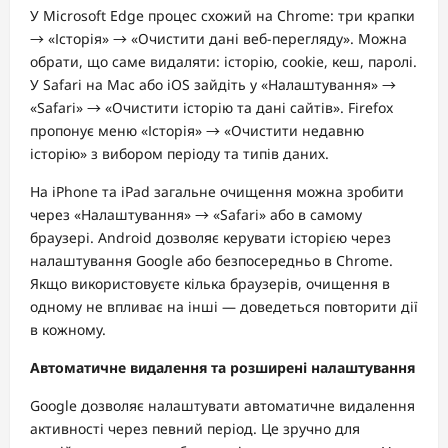
У Microsoft Edge процес схожий на Chrome: три крапки
→ «Історія» → «Очистити дані веб-перегляду». Можна
обрати, що саме видаляти: історію, cookie, кеш, паролі.
У Safari на Mac або iOS зайдіть у «Налаштування» →
«Safari» → «Очистити історію та дані сайтів». Firefox
пропонує меню «Історія» → «Очистити недавню
історію» з вибором періоду та типів даних.
На iPhone та iPad загальне очищення можна зробити
через «Налаштування» → «Safari» або в самому
браузері. Android дозволяє керувати історією через
налаштування Google або безпосередньо в Chrome.
Якщо використовуєте кілька браузерів, очищення в
одному не впливає на інші — доведеться повторити дії
в кожному.
Автоматичне видалення та розширені налаштування
Google дозволяє налаштувати автоматичне видалення
активності через певний період. Це зручно для