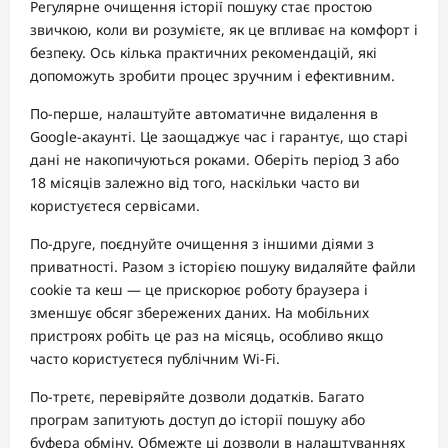
Регулярне очищення історії пошуку стає простою
звичкою, коли ви розумієте, як це впливає на комфорт і
безпеку. Ось кілька практичних рекомендацій, які
допоможуть зробити процес зручним і ефективним.
По-перше, налаштуйте автоматичне видалення в
Google-акаунті. Це заощаджує час і гарантує, що старі
дані не накопичуються роками. Оберіть період 3 або
18 місяців залежно від того, наскільки часто ви
користуєтеся сервісами.
По-друге, поєднуйте очищення з іншими діями з
приватності. Разом з історією пошуку видаляйте файли
cookie та кеш — це прискорює роботу браузера і
зменшує обсяг збережених даних. На мобільних
пристроях робіть це раз на місяць, особливо якщо
часто користуєтеся публічним Wi-Fi.
По-третє, перевіряйте дозволи додатків. Багато
програм запитують доступ до історії пошуку або
буфера обміну. Обмежте ці дозволи в налаштуваннях