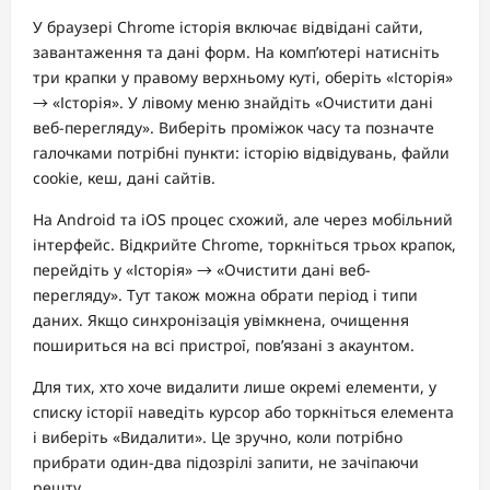
У браузері Chrome історія включає відвідані сайти,
завантаження та дані форм. На комп’ютері натисніть
три крапки у правому верхньому куті, оберіть «Історія»
→ «Історія». У лівому меню знайдіть «Очистити дані
веб-перегляду». Виберіть проміжок часу та позначте
галочками потрібні пункти: історію відвідувань, файли
cookie, кеш, дані сайтів.
На Android та iOS процес схожий, але через мобільний
інтерфейс. Відкрийте Chrome, торкніться трьох крапок,
перейдіть у «Історія» → «Очистити дані веб-
перегляду». Тут також можна обрати період і типи
даних. Якщо синхронізація увімкнена, очищення
пошириться на всі пристрої, пов’язані з акаунтом.
Для тих, хто хоче видалити лише окремі елементи, у
списку історії наведіть курсор або торкніться елемента
і виберіть «Видалити». Це зручно, коли потрібно
прибрати один-два підозрілі запити, не зачіпаючи
решту.