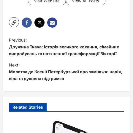
Visit Website
View All Posts
P
Previous:
o
Дружина Ткача: історія великого кохання, сімейних
s
випробувань та натхненної трансформації Вікторії
t
Next:
Молитва до Ксенії Петербурзької про заміжжя: надія,
n
віра та духовна підтримка
a
v
i
Related Stories
g
a
t