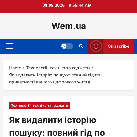
Skip
08.08.2026
9:55:46 AM
to
content
Wem.ua
Subscribe
Primary
Menu
Home
Технології, техніка та гаджети
Як видалити історію пошуку: повний гід по
приватності вашого цифрового життя
Технології, техніка та гаджети
Як видалити історію
пошуку: повний гід по