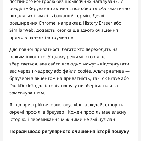
постійного контролю без щомісячних нагадувань. У
розділі «Керування активністю» оберіть «Автоматично
видаляти» і вкажіть бажаний термін. Деякі
розширення Chrome, наприклад History Eraser або
SimilarWeb, додають кнопки швидкого очищення
прямо в панель інструментів.
Для повної приватності багато хто переходить на
режим інкогніто. У цьому режимі історія не
зберігається, але сайти все одно можуть відстежувати
вас через IP-адресу або файли cookie. Альтернатива —
браузери з акцентом на приватність, такі як Brave або
DuckDuckGo, де історія пошуку не зберігається за
замовчуванням.
Якщо пристрій використовує кілька людей, створіть
окремі профілі в браузері. Кожен профіль має власну
історію, і перемикання між ними не змішує дані.
Поради щодо регулярного очищення історії пошуку