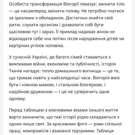
Особиста трансформація Вікторії показує: змінити тіло
— це насамперед змінити голову. Не потрібно гнатися
за ідеалами з обкладинок. Достатньо знайти свій
ритм, слухати організм і дозволити собі бути
щасливою тут і зараз. Її приклад надихає жінок не
відкладати себе «на потім» після народження дітей чи
кар’єрних успіхів чоловіка.
У сучасній Україні, де багато сімей стикаються з
викликами війни, економіки та публічності, історія
Ткачів нагадує: тепло домашнього вогнища — це те,
що тримає навіть у найскладніші часи. Вікторія вміє
бути і ніжною мамою, і стильною блогеркою, і
надійною дружиною — і це не суперечить одне
одному.
Перед таблицею з ключовими віхами їхнього життя
варто зазначити, що такі історії рідко складаються з
одних лише свят. За красивими фото — роки спільної
праці, компромісів і взаємної підтримки. Таблиця