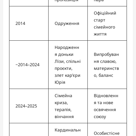
Офіційний
старт
2014
Одруження
сімейного
життя
Народженн
я доньки
Випробуван
Лізи, спільні
ня славою,
~2014–2024
проєкти,
материнств
злет кар’єри
о, баланс
Юрія
Сімейна
Відновленн
криза,
я та нове
2024–2025
терапія,
освячення
вінчання
союзу
Кардинальн
Особистісне