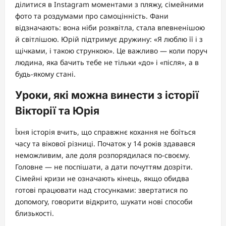
ділитися в Instagram моментами з пляжу, сімейними
фото та роздумами про самоцінність. Фани
відзначають: вона ніби розквітла, стала впевненішою
й світлішою. Юрій підтримує дружину: «Я люблю її і з
щічками, і такою стрункою». Це важливо — коли поруч
людина, яка бачить тебе не тільки «до» і «після», а в
будь-якому стані.
Уроки, які можна винести з історії
Вікторії та Юрія
Їхня історія вчить, що справжнє кохання не боїться
часу та вікової різниці. Початок у 14 років здавався
неможливим, але доля розпорядилася по-своєму.
Головне — не поспішати, а дати почуттям дозріти.
Сімейні кризи не означають кінець, якщо обидва
готові працювати над стосунками: звертатися по
допомогу, говорити відкрито, шукати нові способи
близькості.