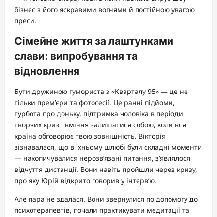
бізнес з його яскравими вогнями й постійною увагою
преси.
Сімейне життя за лаштунками
слави: випробування та
відновлення
Бути дружиною гумориста з «Кварталу 95» — це не
тільки прем’єри та фотосесії. Це ранні підйоми,
турбота про доньку, підтримка чоловіка в періоди
творчих криз і вміння залишатися собою, коли вся
країна обговорює твою зовнішність. Вікторія
зізнавалася, що в їхньому шлюбі були складні моменти
— накопичувалися нерозв’язані питання, з’являлося
відчуття дистанції. Вони навіть пройшли через кризу,
про яку Юрій відкрито говорив у інтерв’ю.
Але пара не здалася. Вони звернулися по допомогу до
психотерапевтів, почали практикувати медитації та