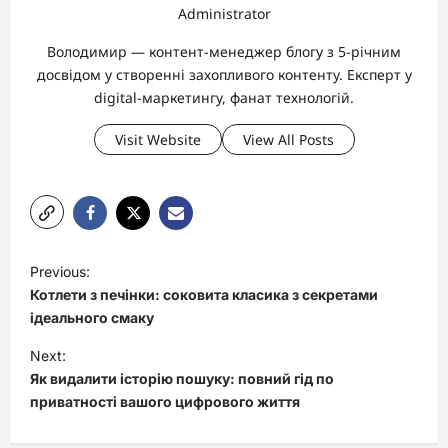
Administrator
Володимир — контент-менеджер блогу з 5-річним
досвідом у створенні захопливого контенту. Експерт у
digital-маркетингу, фанат технологій.
Visit Website
View All Posts
P
Previous:
o
Котлети з печінки: соковита класика з секретами
s
ідеального смаку
t
Next:
Як видалити історію пошуку: повний гід по
n
приватності вашого цифрового життя
a
v