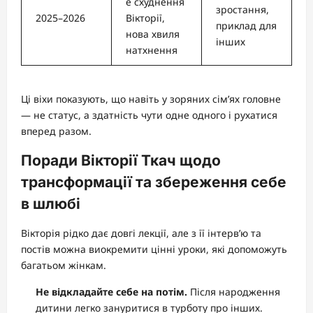
е схуднення
зростання,
2025–2026
Вікторії,
приклад для
нова хвиля
інших
натхнення
Ці віхи показують, що навіть у зоряних сім’ях головне
— не статус, а здатність чути одне одного і рухатися
вперед разом.
Поради Вікторії Ткач щодо
трансформації та збереження себе
в шлюбі
Вікторія рідко дає довгі лекції, але з її інтерв’ю та
постів можна виокремити цінні уроки, які допоможуть
багатьом жінкам.
Не відкладайте себе на потім.
Після народження
дитини легко зануритися в турботу про інших.