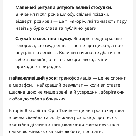
Маленькі ритуали рятують великі стосунки.
Вінчання після років шлюбу, спільні поїздки,
відверті розмови — це ті «якорі», які тримають пару
навіть у бурю слави та публічної уваги.
Слухайте своє тіло і душу.
Вікторія неодноразово
говорила, що схуднення — це не про цифри, а про
внутрішню легкість. Коли ви починаєте дбати про
себе з любов’ю, а не з самокритикою, зміни
приходять природно.
Найважливіший урок:
трансформація — це не спринт,
а марафон. І найкращий результат — коли ви стаєте
щасливішою не лише зовні, а й усередині, зберігаючи
любов до себе та близьких.
Історія Вікторії та Юрія Ткачів — це не просто чергова
зіркова сімейна сага. Це жива розповідь про те, як
звичайна дівчина з танцювального колективу стала
сильною жінкою, яка вміє любити, прощати,