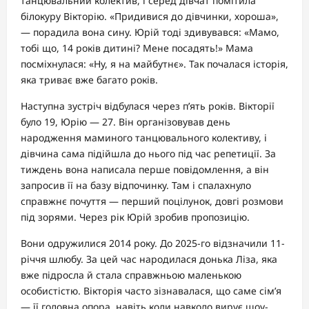
танцювальний колектив, і серед дівчат помітила
білокуру Вікторію. «Придивися до дівчинки, хороша»,
— порадила вона сину. Юрій тоді здивувався: «Мамо,
тобі що, 14 років дитині? Мене посадять!» Мама
посміхнулася: «Ну, я на майбутнє». Так почалася історія,
яка триває вже багато років.
Наступна зустріч відбулася через п’ять років. Вікторії
було 19, Юрію — 27. Він організовував день
народження маминого танцювального колективу, і
дівчина сама підійшла до нього під час репетиції. За
тиждень вона написала перше повідомлення, а він
запросив її на базу відпочинку. Там і спалахнуло
справжнє почуття — перший поцілунок, довгі розмови
під зорями. Через рік Юрій зробив пропозицію.
Вони одружилися 2014 року. До 2025-го відзначили 11-
річчя шлюбу. За цей час народилася донька Ліза, яка
вже підросла й стала справжньою маленькою
особистістю. Вікторія часто зізнавалася, що саме сім’я
— її головна опора, навіть коли навколо вирує шоу-