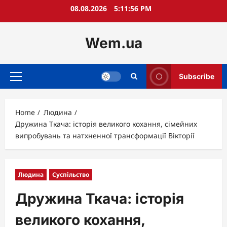
Skip
08.08.2026
5:11:58 PM
to
content
Wem.ua
Subscribe
Primary
Menu
Home
Людина
Дружина Ткача: історія великого кохання, сімейних
випробувань та натхненної трансформації Вікторії
Людина
Суспільство
Дружина Ткача: історія
великого кохання,