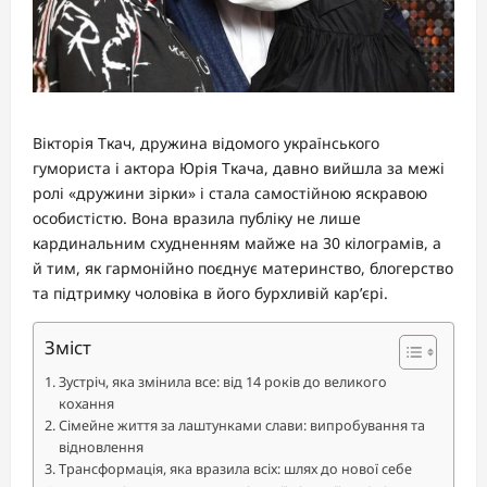
Вікторія Ткач, дружина відомого українського
гумориста і актора Юрія Ткача, давно вийшла за межі
ролі «дружини зірки» і стала самостійною яскравою
особистістю. Вона вразила публіку не лише
кардинальним схудненням майже на 30 кілограмів, а
й тим, як гармонійно поєднує материнство, блогерство
та підтримку чоловіка в його бурхливій кар’єрі.
Зміст
Зустріч, яка змінила все: від 14 років до великого
кохання
Сімейне життя за лаштунками слави: випробування та
відновлення
Трансформація, яка вразила всіх: шлях до нової себе