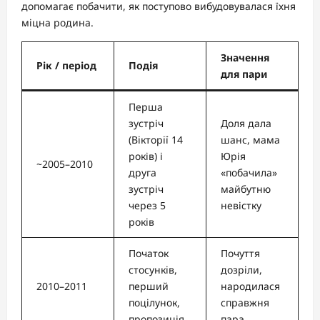
допомагає побачити, як поступово вибудовувалася їхня
міцна родина.
Значення
Рік / період
Подія
для пари
Перша
зустріч
Доля дала
(Вікторії 14
шанс, мама
років) і
Юрія
~2005–2010
друга
«побачила»
зустріч
майбутню
через 5
невістку
років
Початок
Почуття
стосунків,
дозріли,
2010–2011
перший
народилася
поцілунок,
справжня
пропозиція
пара