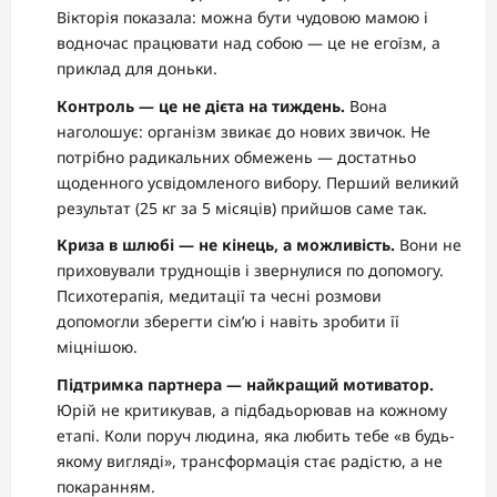
Вікторія показала: можна бути чудовою мамою і
водночас працювати над собою — це не егоїзм, а
приклад для доньки.
Контроль — це не дієта на тиждень.
Вона
наголошує: організм звикає до нових звичок. Не
потрібно радикальних обмежень — достатньо
щоденного усвідомленого вибору. Перший великий
результат (25 кг за 5 місяців) прийшов саме так.
Криза в шлюбі — не кінець, а можливість.
Вони не
приховували труднощів і звернулися по допомогу.
Психотерапія, медитації та чесні розмови
допомогли зберегти сім’ю і навіть зробити її
міцнішою.
Підтримка партнера — найкращий мотиватор.
Юрій не критикував, а підбадьорював на кожному
етапі. Коли поруч людина, яка любить тебе «в будь-
якому вигляді», трансформація стає радістю, а не
покаранням.