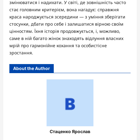
змінюватися і надихати. У світі, де зовнішність часто
стає головним критерієм, вона нагадує: справжня
краса народжується зсередини — з уміння зберігати
стосунки, дбати про себе і залишатися вірною своїм
цінностям. Їхня історія продовжується, і, можливо,
саме в ній багато жінок знаходять відлуння власних
мрій про гармонійне кохання та особистісне
зростання.
About the Author
Стаценко Ярослав