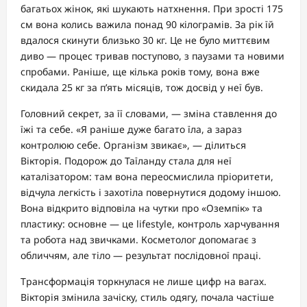
багатьох жінок, які шукають натхнення. При зрості 175
см вона колись важила понад 90 кілограмів. За рік їй
вдалося скинути близько 30 кг. Це не було миттєвим
диво — процес тривав поступово, з паузами та новими
спробами. Раніше, ще кілька років тому, вона вже
скидала 25 кг за п’ять місяців, тож досвід у неї був.
Головний секрет, за її словами, — зміна ставлення до
їжі та себе. «Я раніше дуже багато їла, а зараз
контролюю себе. Організм звикає», — ділиться
Вікторія. Подорож до Таїланду стала для неї
каталізатором: там вона переосмислила пріоритети,
відчула легкість і захотіла повернутися додому іншою.
Вона відкрито відповіла на чутки про «Оземпік» та
пластику: основне — це lifestyle, контроль харчування
та робота над звичками. Косметолог допомагає з
обличчям, але тіло — результат послідовної праці.
Трансформація торкнулася не лише цифр на вагах.
Вікторія змінила зачіску, стиль одягу, почала частіше