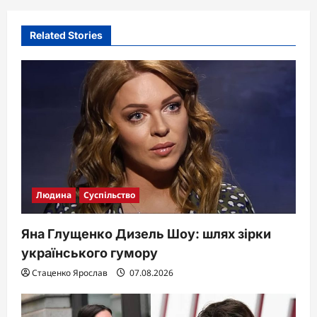
i
Related Stories
g
a
t
i
o
n
Людина
Суспільство
Яна Глущенко Дизель Шоу: шлях зірки
українського гумору
Стаценко Ярослав
07.08.2026