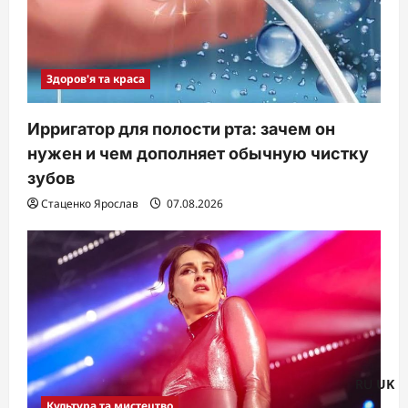
Здоров'я та краса
Ирригатор для полости рта: зачем он
нужен и чем дополняет обычную чистку
зубов
Стаценко Ярослав
07.08.2026
RU
UK
Культура та мистецтво