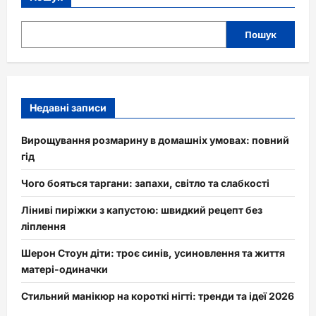
Пошук
Недавні записи
Вирощування розмарину в домашніх умовах: повний
гід
Чого бояться таргани: запахи, світло та слабкості
Ліниві пиріжки з капустою: швидкий рецепт без
ліплення
Шерон Стоун діти: троє синів, усиновлення та життя
матері-одиначки
Стильний манікюр на короткі нігті: тренди та ідеї 2026