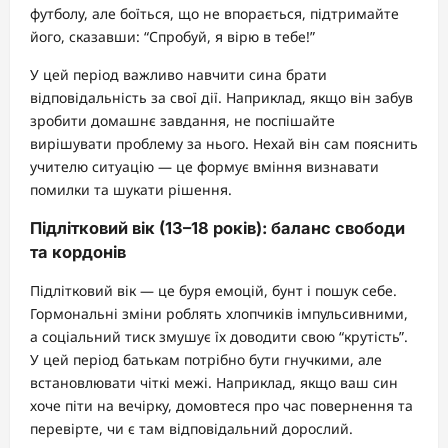
футболу, але боїться, що не впорається, підтримайте
його, сказавши: “Спробуй, я вірю в тебе!”
У цей період важливо навчити сина брати
відповідальність за свої дії. Наприклад, якщо він забув
зробити домашнє завдання, не поспішайте
вирішувати проблему за нього. Нехай він сам пояснить
учителю ситуацію — це формує вміння визнавати
помилки та шукати рішення.
Підлітковий вік (13–18 років): баланс свободи
та кордонів
Підлітковий вік — це буря емоцій, бунт і пошук себе.
Гормональні зміни роблять хлопчиків імпульсивними,
а соціальний тиск змушує їх доводити свою “крутість”.
У цей період батькам потрібно бути гнучкими, але
встановлювати чіткі межі. Наприклад, якщо ваш син
хоче піти на вечірку, домовтеся про час повернення та
перевірте, чи є там відповідальний дорослий.