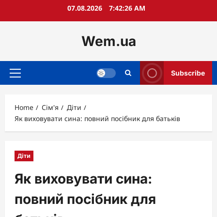
Skip
07.08.2026
7:42:28 AM
to
content
Wem.ua
Subscribe
Primary
Menu
Home
Сім'я
Діти
Як виховувати сина: повний посібник для батьків
Діти
Як виховувати сина:
повний посібник для