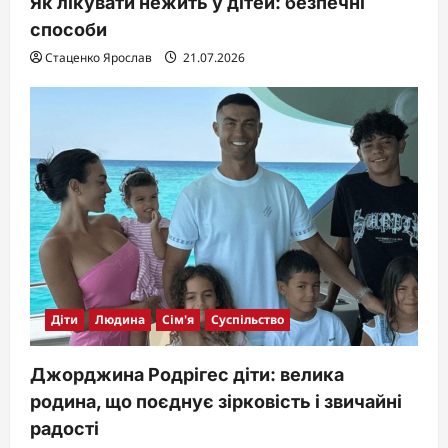
Як лікувати нежить у дітей: безпечні
способи
Стаценко Ярослав
21.07.2026
Діти
Людина
Сім'я
Суспільство
Джорджина Родрігес діти: велика
родина, що поєднує зірковість і звичайні
радості