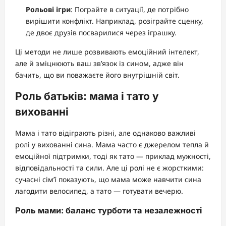
Рольові ігри
: Пограйте в ситуації, де потрібно
вирішити конфлікт. Наприклад, розіграйте сценку,
де двоє друзів посварилися через іграшку.
Ці методи не лише розвивають емоційний інтелект,
але й зміцнюють ваш зв’язок із сином, адже він
бачить, що ви поважаєте його внутрішній світ.
Роль батьків: мама і тато у
вихованні
Мама і тато відіграють різні, але однаково важливі
ролі у вихованні сина. Мама часто є джерелом тепла й
емоційної підтримки, тоді як тато — приклад мужності,
відповідальності та сили. Але ці ролі не є жорсткими:
сучасні сім’ї показують, що мама може навчити сина
лагодити велосипед, а тато — готувати вечерю.
Роль мами: баланс турботи та незалежності