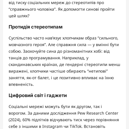
від тиску соціальних мереж до стереотипів про
“справжнього чоловіка”. Як допомогти синові пройти
цей шлях?
Протидія стереотипам
Суспільство часто нав’язує хлопчикам образ “сильного,
мовчазного героя”. Але справжня сила — у вмінні бути
собою. Заохочуйте сина до різноманітних хобі: від
танців до програмування. Наприклад, у
скандинавських країнах, де гендерні стереотипи менш
виражені, хлопчики частіше обирають “нетипові”
заняття, як-от балет, і це позитивно впливає на їхню
впевненість.
Цифровий світ і гаджети
Соціальні мережі можуть бути як другом, так і
ворогом. За даними дослідження Pew Research Center
(2024), 60% підлітків відчувають тиск через порівняння
себе з іншими в Instagram чи TikTok. Встановіть