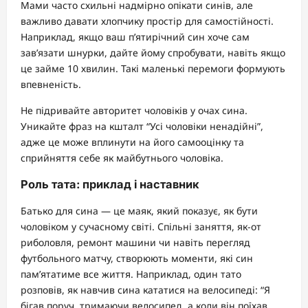
Мами часто схильні надмірно опікати синів, але
важливо давати хлопчику простір для самостійності.
Наприклад, якщо ваш п’ятирічний син хоче сам
зав’язати шнурки, дайте йому спробувати, навіть якщо
це займе 10 хвилин. Такі маленькі перемоги формують
впевненість.
Не підривайте авторитет чоловіків у очах сина.
Уникайте фраз на кшталт “Усі чоловіки ненадійні”,
адже це може вплинути на його самооцінку та
сприйняття себе як майбутнього чоловіка.
Роль тата: приклад і наставник
Батько для сина — це маяк, який показує, як бути
чоловіком у сучасному світі. Спільні заняття, як-от
риболовля, ремонт машини чи навіть перегляд
футбольного матчу, створюють моменти, які син
пам’ятатиме все життя. Наприклад, один тато
розповів, як навчив сина кататися на велосипеді: “Я
бігав поруч, тримаючи велосипед, а коли він поїхав