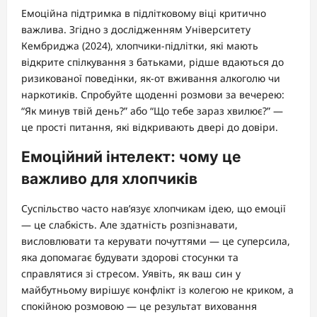
Емоційна підтримка в підлітковому віці критично
важлива. Згідно з дослідженням Університету
Кембриджа (2024), хлопчики-підлітки, які мають
відкрите спілкування з батьками, рідше вдаються до
ризикованої поведінки, як-от вживання алкоголю чи
наркотиків. Спробуйте щоденні розмови за вечерею:
“Як минув твій день?” або “Що тебе зараз хвилює?” —
це прості питання, які відкривають двері до довіри.
Емоційний інтелект: чому це
важливо для хлопчиків
Суспільство часто нав’язує хлопчикам ідею, що емоції
— це слабкість. Але здатність розпізнавати,
висловлювати та керувати почуттями — це суперсила,
яка допомагає будувати здорові стосунки та
справлятися зі стресом. Уявіть, як ваш син у
майбутньому вирішує конфлікт із колегою не криком, а
спокійною розмовою — це результат виховання