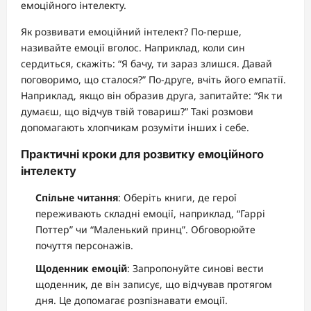
емоційного інтелекту.
Як розвивати емоційний інтелект? По-перше,
називайте емоції вголос. Наприклад, коли син
сердиться, скажіть: “Я бачу, ти зараз злишся. Давай
поговоримо, що сталося?” По-друге, вчіть його емпатії.
Наприклад, якщо він образив друга, запитайте: “Як ти
думаєш, що відчув твій товариш?” Такі розмови
допомагають хлопчикам розуміти інших і себе.
Практичні кроки для розвитку емоційного
інтелекту
Спільне читання
: Оберіть книги, де герої
переживають складні емоції, наприклад, “Гаррі
Поттер” чи “Маленький принц”. Обговорюйте
почуття персонажів.
Щоденник емоцій
: Запропонуйте синові вести
щоденник, де він записує, що відчував протягом
дня. Це допомагає розпізнавати емоції.