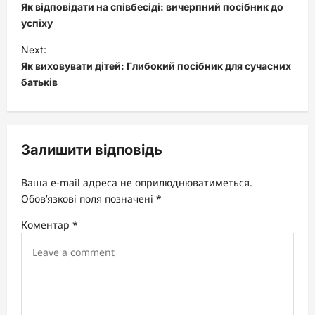
o
Як відповідати на співбесіді: вичерпний посібник до
s
успіху
t
Next:
Як виховувати дітей: Глибокий посібник для сучасних
n
батьків
a
v
i
Залишити відповідь
g
a
Ваша e-mail адреса не оприлюднюватиметься.
t
Обов’язкові поля позначені
*
i
Коментар
*
o
n