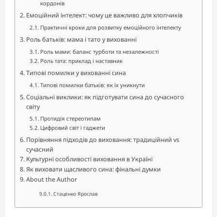
кордонів
Емоційний інтелект: чому це важливо для хлопчиків
Практичні кроки для розвитку емоційного інтелекту
Роль батьків: мама і тато у вихованні
Роль мами: баланс турботи та незалежності
Роль тата: приклад і наставник
Типові помилки у вихованні сина
Типові помилки батьків: як їх уникнути
Соціальні виклики: як підготувати сина до сучасного
світу
Протидія стереотипам
Цифровий світ і гаджети
Порівняння підходів до виховання: традиційний vs
сучасний
Культурні особливості виховання в Україні
Як виховати щасливого сина: фінальні думки
About the Author
Стаценко Ярослав