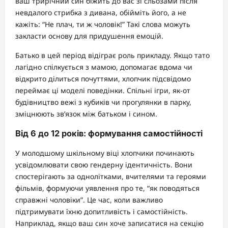
ваш трирічний син біжить до вас зі сльозами після
невдалого стрибка з дивана, обійміть його, а не
кажіть: “Не плач, ти ж чоловік!” Такі слова можуть
закласти основу для придушення емоцій.
Батько в цей період відіграє роль прикладу. Якщо тато
лагідно спілкується з мамою, допомагає вдома чи
відкрито ділиться почуттями, хлопчик підсвідомо
переймає ці моделі поведінки. Спільні ігри, як-от
будівництво вежі з кубиків чи прогулянки в парку,
зміцнюють зв’язок між батьком і сином.
Від 6 до 12 років: формування самостійності
У молодшому шкільному віці хлопчики починають
усвідомлювати свою гендерну ідентичність. Вони
спостерігають за однолітками, вчителями та героями
фільмів, формуючи уявлення про те, “як поводяться
справжні чоловіки”. Це час, коли важливо
підтримувати їхню допитливість і самостійність.
Наприклад, якщо ваш син хоче записатися на секцію