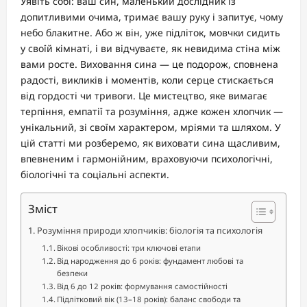
Уявіть собі: ваш син, маленький дослідник із
допитливими очима, тримає вашу руку і запитує, чому
небо блакитне. Або ж він, уже підліток, мовчки сидить
у своїй кімнаті, і ви відчуваєте, як невидима стіна між
вами росте. Виховання сина — це подорож, сповнена
радості, викликів і моментів, коли серце стискається
від гордості чи тривоги. Це мистецтво, яке вимагає
терпіння, емпатії та розуміння, адже кожен хлопчик —
унікальний, зі своїм характером, мріями та шляхом. У
цій статті ми розберемо, як виховати сина щасливим,
впевненим і гармонійним, враховуючи психологічні,
біологічні та соціальні аспекти.
Зміст
Розуміння природи хлопчиків: біологія та психологія
Вікові особливості: три ключові етапи
Від народження до 6 років: фундамент любові та
безпеки
Від 6 до 12 років: формування самостійності
Підлітковий вік (13–18 років): баланс свободи та