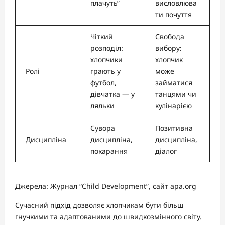
плачуть”
висловлюва
ти почуття
Чіткий
Свобода
розподіл:
вибору:
хлопчики
хлопчик
Ролі
грають у
може
футбол,
займатися
дівчатка — у
танцями чи
ляльки
кулінарією
Сувора
Позитивна
Дисципліна
дисципліна,
дисципліна,
покарання
діалог
Джерела: Журнал “Child Development”, сайт apa.org
Сучасний підхід дозволяє хлопчикам бути більш
гнучкими та адаптованими до швидкозмінного світу.