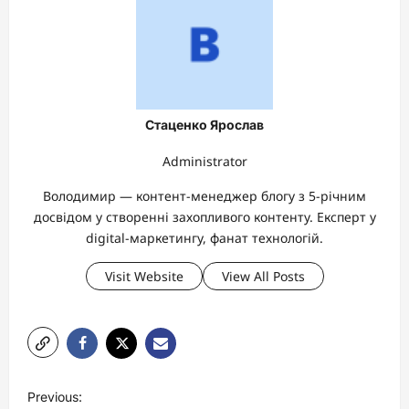
Стаценко Ярослав
Administrator
Володимир — контент-менеджер блогу з 5-річним
досвідом у створенні захопливого контенту. Експерт у
digital-маркетингу, фанат технологій.
Visit Website
View All Posts
P
Previous: