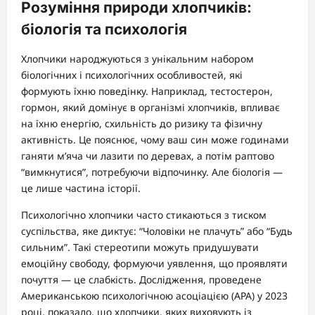
Розуміння природи хлопчиків:
біологія та психологія
Хлопчики народжуються з унікальним набором
біологічних і психологічних особливостей, які
формують їхню поведінку. Наприклад, тестостерон,
гормон, який домінує в організмі хлопчиків, впливає
на їхню енергію, схильність до ризику та фізичну
активність. Це пояснює, чому ваш син може годинами
ганяти м’яча чи лазити по деревах, а потім раптово
“вимкнутися”, потребуючи відпочинку. Але біологія —
це лише частина історії.
Психологічно хлопчики часто стикаються з тиском
суспільства, яке диктує: “Чоловіки не плачуть” або “Будь
сильним”. Такі стереотипи можуть придушувати
емоційну свободу, формуючи уявлення, що проявляти
почуття — це слабкість. Дослідження, проведене
Американською психологічною асоціацією (APA) у 2023
році, показало, що хлопчики, яких виховують із