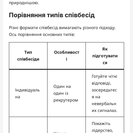
природнішою.
Порівняння типів співбесід
Різні формати співбесід вимагають різного підходу.
Ось порівняння основних типів:
Як
Тип
Особливост
підготувати
співбесіди
і
ся
Готуйте чіткі
відповіді,
Один на
Індивідуаль
зосередьтес
один із
на
я на
рекрутером
невербальн
их сигналах.
Покажіть
лідерство,