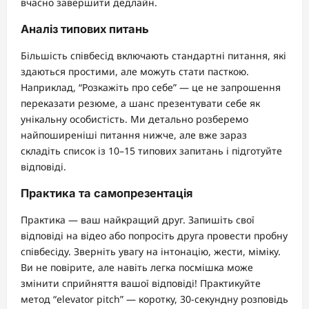
вчасно завершити дедлайн.
Аналіз типових питань
Більшість співбесід включають стандартні питання, які
здаються простими, але можуть стати пасткою.
Наприклад, “Розкажіть про себе” — це не запрошення
переказати резюме, а шанс презентувати себе як
унікальну особистість. Ми детально розберемо
найпоширеніші питання нижче, але вже зараз
складіть список із 10–15 типових запитань і підготуйте
відповіді.
Практика та самопрезентація
Практика — ваш найкращий друг. Запишіть свої
відповіді на відео або попросіть друга провести пробну
співбесіду. Зверніть увагу на інтонацію, жести, міміку.
Ви не повірите, але навіть легка посмішка може
змінити сприйняття вашої відповіді! Практикуйте
метод “elevator pitch” — коротку, 30-секундну розповідь