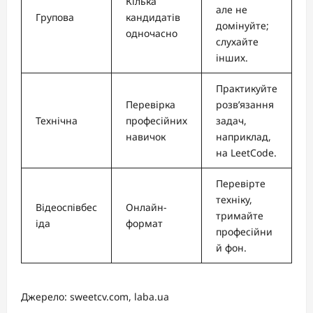
Кілька
але не
Групова
кандидатів
домінуйте;
одночасно
слухайте
інших.
Практикуйте
Перевірка
розв’язання
Технічна
професійних
задач,
навичок
наприклад,
на LeetCode.
Перевірте
техніку,
Відеоспівбес
Онлайн-
тримайте
іда
формат
професійни
й фон.
Джерело: sweetcv.com, laba.ua