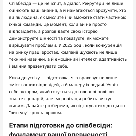
Співбесіда — це не іспит, а діалог. Рекрутери не лише
оцінюють ваші знання, а й намагаються зрозуміти, хто
ви як людина, як мислите і чи зможете стати частиною
їхньої команди. Це момент, коли ви не просто
відповідаєте, а розповідаєте свою історію,
демонструєте цінності та показуєте, як можете
вирішувати проблеми. У 2025 році, коли конкуренція
на ринку праці зростає, компанії шукають не лише
технічні навички, а й емоційний інтелект, адаптивність
і вміння презентувати себе.
Ключ до успіху — підготовка, яка враховує не лише
зміст ваших відповідей, а й манеру їх подачі. Уявіть
себе актором, який готується до головної ролі: ви
знаєте сценарій, але імпровізація робить виступ
живим. Давайте розберемо, як підготуватися до цього
“виступу” крок за кроком.
Етапи підготовки до співбесіди:
фундамент вашої впевненості