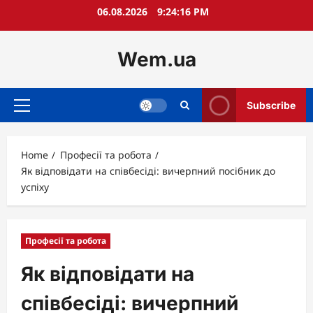
Skip
06.08.2026
9:24:17 PM
to
content
Wem.ua
Subscribe
Primary
Menu
Home
Професії та робота
Як відповідати на співбесіді: вичерпний посібник до
успіху
Професії та робота
Як відповідати на
співбесіді: вичерпний