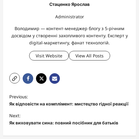
Стаценко Ярослав
Administrator
Володимир — контент-менеджер блогу з 5-річним
досвідом у створенні захопливого контенту. Експерт у
digital-маркетингу, фанат технологій.
Visit Website
View All Posts
P
Previous:
o
Як відповісти на комплімент: мистецтво гідної реакції
s
Next:
t
Як виховувати сина: повний посібник для батьків
n