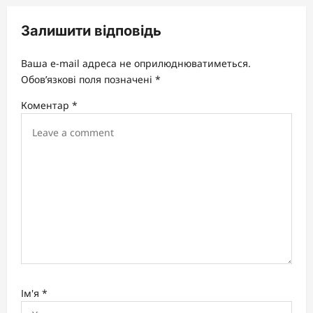
a
v
Залишити відповідь
i
Ваша e-mail адреса не оприлюднюватиметься.
g
Обов’язкові поля позначені
*
a
Коментар
*
t
i
o
n
Ім'я
*