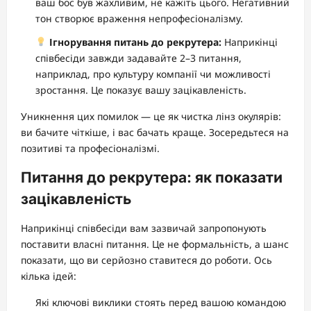
ваш бос був жахливим, не кажіть цього. Негативний
тон створює враження непрофесіоналізму.
Ігнорування питань до рекрутера:
Наприкінці
співбесіди завжди задавайте 2–3 питання,
наприклад, про культуру компанії чи можливості
зростання. Це показує вашу зацікавленість.
Уникнення цих помилок — це як чистка лінз окулярів:
ви бачите чіткіше, і вас бачать краще. Зосередьтеся на
позитиві та професіоналізмі.
Питання до рекрутера: як показати
зацікавленість
Наприкінці співбесіди вам зазвичай запропонують
поставити власні питання. Це не формальність, а шанс
показати, що ви серйозно ставитеся до роботи. Ось
кілька ідей:
Які ключові виклики стоять перед вашою командою