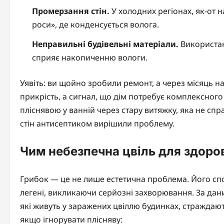
Промерзання стін.
У холодних регіонах, як-от н
роси», де конденсується волога.
Неправильні будівельні матеріали.
Використан
сприяє накопиченню вологи.
Уявіть: ви щойно зробили ремонт, а через місяць на 
прикрість, а сигнал, що дім потребує комплексного
пліснявою у ванній через стару витяжку, яка не сп
стін антисептиком вирішили проблему.
Чим небезпечна цвіль для здоро
Грибок — це не лише естетична проблема. Його спор
легені, викликаючи серйозні захворювання. За дани
які живуть у заражених цвіллю будинках, страждаю
якщо ігнорувати плісняву: