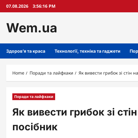
Skip
07.08.2026
3:56:17 PM
to
content
Wem.ua
Здоров’я та краса
Технології, техніка та гаджети
Пор
Home
Поради та лайфхаки
Як вивести грибок зі стін 
Поради та лайфхаки
Як вивести грибок зі сті
посібник