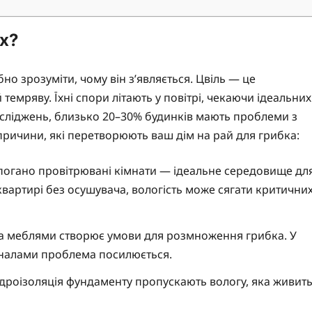
ах?
но зрозуміти, чому він з’являється. Цвіль — це
темряву. Їхні спори літають у повітрі, чекаючи ідеальних
осліджень, близько 20–30% будинків мають проблеми з
причини, які перетворюють ваш дім на рай для грибка:
 погано провітрювані кімнати — ідеальне середовище дл
квартирі без осушувача, вологість може сягати критични
 за меблями створює умови для розмноження грибка. У
аналами проблема посилюється.
гідроізоляція фундаменту пропускають вологу, яка живит