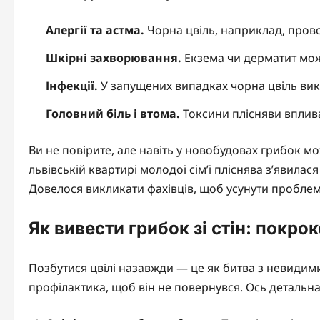
Алергії та астма.
Чорна цвіль, наприклад, прово
Шкірні захворювання.
Екзема чи дерматит можу
Інфекції.
У запущених випадках чорна цвіль викл
Головний біль і втома.
Токсини плісняви вплив
Ви не повірите, але навіть у новобудовах грибок м
львівській квартирі молодої сім’ї пліснява з’явила
Довелося викликати фахівців, щоб усунути проблем
Як вивести грибок зі стін: покро
Позбутися цвілі назавжди — це як битва з невидими
профілактика, щоб він не повернувся. Ось детальна