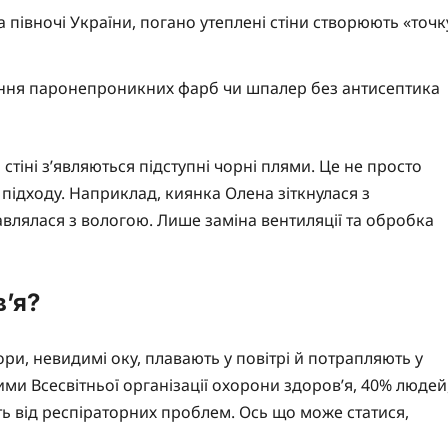
а півночі України, погано утеплені стіни створюють «точк
ня паронепроникних фарб чи шпалер без антисептика
стіні з’являються підступні чорні плями. Це не просто
 підходу. Наприклад, киянка Олена зіткнулася з
равлялася з вологою. Лише заміна вентиляції та обробка
в’я?
и, невидимі оку, плавають у повітрі й потрапляють у
ми Всесвітньої організації охорони здоров’я, 40% людей
ть від респіраторних проблем. Ось що може статися,