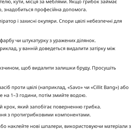
стелю, кути, місця за меблями. Якщо грибок займає
о, знадобиться професійна допомога.
іратор і захисні окуляри. Спори цвілі небезпечні для
фарбу чи штукатурку з уражених ділянок.
иклад, у ванній доведеться видалити затірку між
зчином, щоб видалити залишки бруду. Просушіть
сіб проти цвілі (наприклад, «Savo» чи «Cillit Bang») або
е на 1–3 години, потім змийте водою.
 крок, який запобігає поверненню грибка.
ння з протигрибковими компонентами.
о наклейте нові шпалери, використовуючи матеріали з