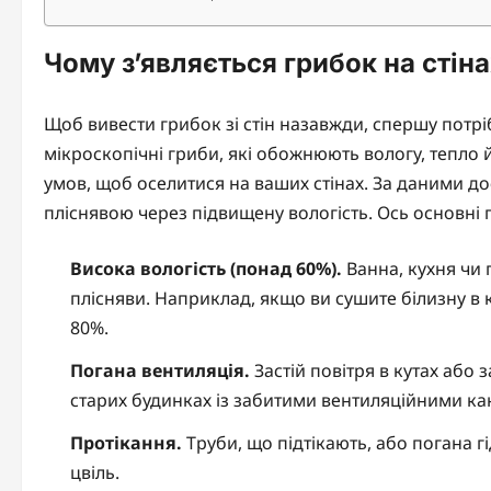
Чому з’являється грибок на стін
Щоб вивести грибок зі стін назавжди, спершу потріб
мікроскопічні гриби, які обожнюють вологу, тепло й 
умов, щоб оселитися на ваших стінах. За даними д
пліснявою через підвищену вологість. Ось основні 
Висока вологість (понад 60%).
Ванна, кухня чи
плісняви. Наприклад, якщо ви сушите білизну в 
80%.
Погана вентиляція.
Застій повітря в кутах або
старих будинках із забитими вентиляційними к
Протікання.
Труби, що підтікають, або погана 
цвіль.