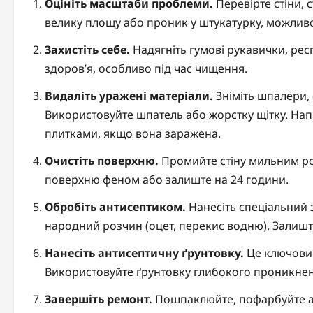
Оцініть масштаби проблеми.
Перевірте стіни, 
велику площу або проник у штукатурку, можлив
Захистіть себе.
Надягніть гумові рукавички, респ
здоров’я, особливо під час чищення.
Видаліть уражені матеріали.
Зніміть шпалери, 
Використовуйте шпатель або жорстку щітку. Напр
плитками, якщо вона заражена.
Очистіть поверхню.
Промийте стіну мильним ро
поверхню феном або залиште на 24 години.
Обробіть антисептиком.
Нанесіть спеціальний за
народний розчин (оцет, перекис водню). Залишт
Нанесіть антисептичну ґрунтовку.
Це ключовий
Використовуйте ґрунтовку глибокого проникне
Завершіть ремонт.
Пошпаклюйте, пофарбуйте аб