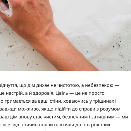
відчуття, що дім дихає не чистотою, а небезпекою —
е настрій, а й здоров’я. Цвіль — це не просто
 тримається за ваші стіни, ховаючись у тріщинах і
завжди можливо, якщо підійти до справи з розумом,
 ваш дім знову стає чистим, безпечним і затишним — ми
те все: від причин появи плісняви до покрокових