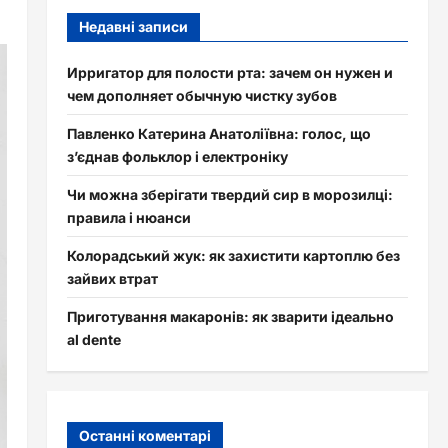
Недавні записи
Ирригатор для полости рта: зачем он нужен и
чем дополняет обычную чистку зубов
Павленко Катерина Анатоліївна: голос, що
з’єднав фольклор і електроніку
Чи можна зберігати твердий сир в морозилці:
правила і нюанси
Колорадський жук: як захистити картоплю без
зайвих втрат
Приготування макаронів: як зварити ідеально
al dente
Останні коментарі