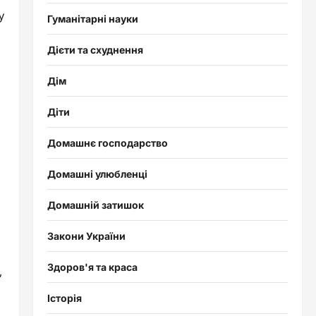
у
Гуманітарні науки
Дієти та схуднення
Дім
Діти
Домашнє господарство
Домашні улюбленці
Домашній затишок
Закони України
Здоров'я та краса
,
Історія