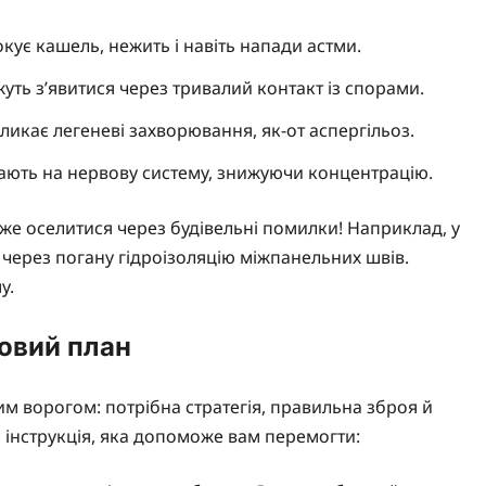
кує кашель, нежить і навіть напади астми.
ть з’явитися через тривалий контакт із спорами.
икає легеневі захворювання, як-от аспергільоз.
ають на нервову систему, знижуючи концентрацію.
оже оселитися через будівельні помилки! Наприклад, у
ся через погану гідроізоляцію міжпанельних швів.
у.
ковий план
м ворогом: потрібна стратегія, правильна зброя й
 інструкція, яка допоможе вам перемогти: