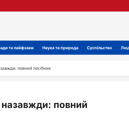
ади та лайфхаки
Наука та природа
Суспільство
Люд
назавжди: повний посібник
н назавжди: повний