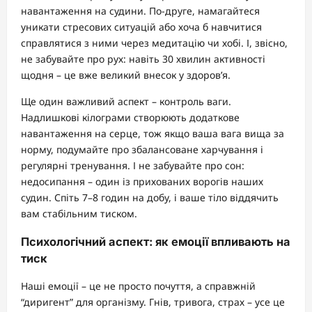
навантаження на судини. По-друге, намагайтеся
уникати стресових ситуацій або хоча б навчитися
справлятися з ними через медитацію чи хобі. І, звісно,
не забувайте про рух: навіть 30 хвилин активності
щодня – це вже великий внесок у здоров’я.
Ще один важливий аспект – контроль ваги.
Надлишкові кілограми створюють додаткове
навантаження на серце, тож якщо ваша вага вища за
норму, подумайте про збалансоване харчування і
регулярні тренування. І не забувайте про сон:
недосипання – один із прихованих ворогів наших
судин. Спіть 7–8 годин на добу, і ваше тіло віддячить
вам стабільним тиском.
Психологічний аспект: як емоції впливають на
тиск
Наші емоції – це не просто почуття, а справжній
“диригент” для організму. Гнів, тривога, страх – усе це