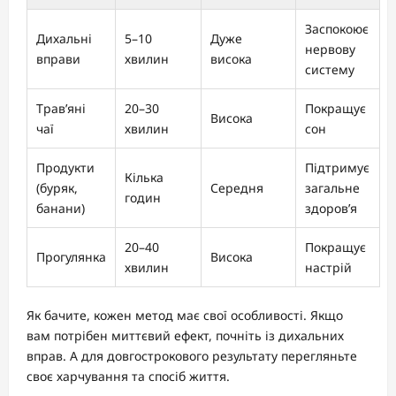
Заспокоює
Дихальні
5–10
Дуже
нервову
вправи
хвилин
висока
систему
Трав’яні
20–30
Покращує
Висока
чаї
хвилин
сон
Продукти
Підтримує
Кілька
(буряк,
Середня
загальне
годин
банани)
здоров’я
20–40
Покращує
Прогулянка
Висока
хвилин
настрій
Як бачите, кожен метод має свої особливості. Якщо
вам потрібен миттєвий ефект, почніть із дихальних
вправ. А для довгострокового результату перегляньте
своє харчування та спосіб життя.