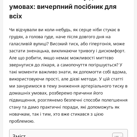
умовах: вичерпний посібник для
всіх
Чи відчували ви коли-небудь, як серце ніби стукає в
грудях, а голова гуде, наче після довгого дня на
галасливій вулиці? Високий тиск, або гіпертонія, може
застати зненацька, викликаючи тривогу і дискомфорт.
Але що робити, якщо немає можливості миттєво
звернутися до лікаря, а самопочуття погіршується? У
такі моменти важливо знати, як допомогти собі вдома,
використовуючи прості, але дієві методи. У цій статті
ми зануримося в тему зниження артеріального тиску в
домашніх умовах, розберемо причини його
підвищення, розглянемо безпечні способи полегшення
стану та дамо практичні поради, які допоможуть як
новачкам, так і тим, хто вже стикався з цією
проблемою.
Зміст