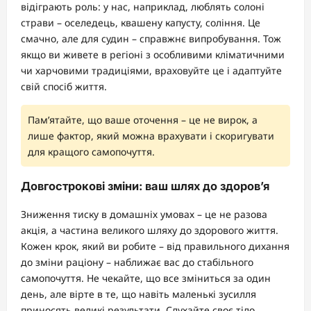
відіграють роль: у нас, наприклад, люблять солоні
страви – оселедець, квашену капусту, соління. Це
смачно, але для судин – справжнє випробування. Тож
якщо ви живете в регіоні з особливими кліматичними
чи харчовими традиціями, враховуйте це і адаптуйте
свій спосіб життя.
Пам’ятайте, що ваше оточення – це не вирок, а
лише фактор, який можна врахувати і скоригувати
для кращого самопочуття.
Довгострокові зміни: ваш шлях до здоров’я
Зниження тиску в домашніх умовах – це не разова
акція, а частина великого шляху до здорового життя.
Кожен крок, який ви робите – від правильного дихання
до зміни раціону – наближає вас до стабільного
самопочуття. Не чекайте, що все зміниться за один
день, але вірте в те, що навіть маленькі зусилля
приносять великі результати. Слухайте своє тіло,