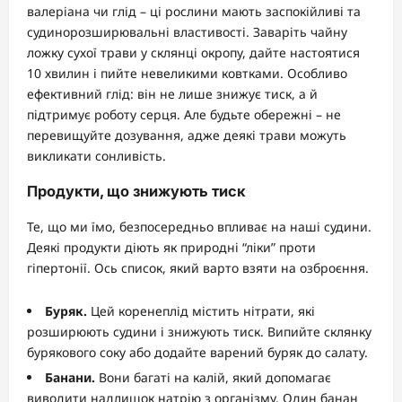
валеріана чи глід – ці рослини мають заспокійливі та
судинорозширювальні властивості. Заваріть чайну
ложку сухої трави у склянці окропу, дайте настоятися
10 хвилин і пийте невеликими ковтками. Особливо
ефективний глід: він не лише знижує тиск, а й
підтримує роботу серця. Але будьте обережні – не
перевищуйте дозування, адже деякі трави можуть
викликати сонливість.
Продукти, що знижують тиск
Те, що ми їмо, безпосередньо впливає на наші судини.
Деякі продукти діють як природні “ліки” проти
гіпертонії. Ось список, який варто взяти на озброєння.
Буряк.
Цей коренеплід містить нітрати, які
розширюють судини і знижують тиск. Випийте склянку
бурякового соку або додайте варений буряк до салату.
Банани.
Вони багаті на калій, який допомагає
виводити надлишок натрію з організму. Один банан