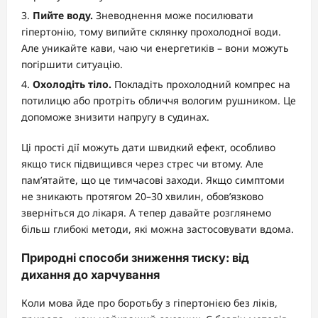
Пийте воду.
Зневоднення може посилювати
гіпертонію, тому випийте склянку прохолодної води.
Але уникайте кави, чаю чи енергетиків – вони можуть
погіршити ситуацію.
Охолодіть тіло.
Покладіть прохолодний компрес на
потилицю або протріть обличчя вологим рушником. Це
допоможе знизити напругу в судинах.
Ці прості дії можуть дати швидкий ефект, особливо
якщо тиск підвищився через стрес чи втому. Але
пам’ятайте, що це тимчасові заходи. Якщо симптоми
не зникають протягом 20–30 хвилин, обов’язково
зверніться до лікаря. А тепер давайте розглянемо
більш глибокі методи, які можна застосовувати вдома.
Природні способи зниження тиску: від
дихання до харчування
Коли мова йде про боротьбу з гіпертонією без ліків,