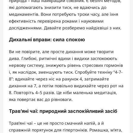
природа – наш найкращий союзник. Є безліч методів,
які допомагають знизити тиск, не вдаючись до
медикаментів. Вони потребують трохи часу, але їхня
ефективність перевірена роками і науковими
дослідженнями. Давайте розберемо найдієвіші з них.
Дихальні вправи: сила спокою
Ви не повірите, але просте дихання може творити
дива. Глибокі, ритмічні вдихи і видихи заспокоюють
нервову систему, знижують рівень стресових гормонів
і, як наслідок, зменшують тиск. Спробуйте техніку “4-7-
8”: вдихайте через ніс на рахунок 4, затримайте
дихання на 7, а потім повільно видихайте через рот на
8. Повторіть 4–5 разів. Це ніби маленька медитація,
яка повертає вас до рівноваги.
Трав’яні чаї: природний заспокійливий засіб
Трав’яні чаї – це не просто смачний напій, а й
справжній порятунок для гіпертоніків. Ромашка, м’ята,