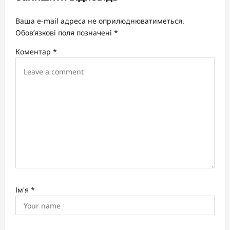
g
a
Ваша e-mail адреса не оприлюднюватиметься.
t
Обов’язкові поля позначені
*
i
Коментар
*
o
n
Ім'я
*