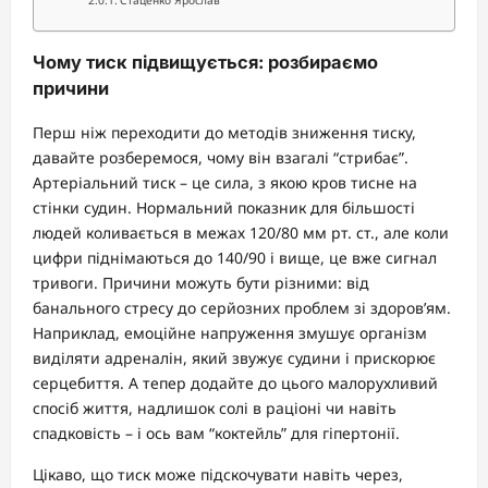
Стаценко Ярослав
Чому тиск підвищується: розбираємо
причини
Перш ніж переходити до методів зниження тиску,
давайте розберемося, чому він взагалі “стрибає”.
Артеріальний тиск – це сила, з якою кров тисне на
стінки судин. Нормальний показник для більшості
людей коливається в межах 120/80 мм рт. ст., але коли
цифри піднімаються до 140/90 і вище, це вже сигнал
тривоги. Причини можуть бути різними: від
банального стресу до серйозних проблем зі здоров’ям.
Наприклад, емоційне напруження змушує організм
виділяти адреналін, який звужує судини і прискорює
серцебиття. А тепер додайте до цього малорухливий
спосіб життя, надлишок солі в раціоні чи навіть
спадковість – і ось вам “коктейль” для гіпертонії.
Цікаво, що тиск може підскочувати навіть через,