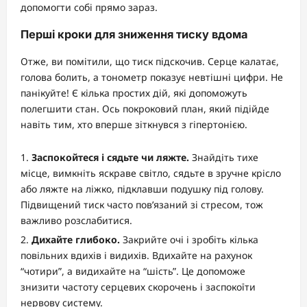
допомогти собі прямо зараз.
Перші кроки для зниження тиску вдома
Отже, ви помітили, що тиск підскочив. Серце калатає,
голова болить, а тонометр показує невтішні цифри. Не
панікуйте! Є кілька простих дій, які допоможуть
полегшити стан. Ось покроковий план, який підійде
навіть тим, хто вперше зіткнувся з гіпертонією.
Заспокойтеся і сядьте чи ляжте.
Знайдіть тихе
місце, вимкніть яскраве світло, сядьте в зручне крісло
або ляжте на ліжко, підклавши подушку під голову.
Підвищений тиск часто пов’язаний зі стресом, тож
важливо розслабитися.
Дихайте глибоко.
Закрийте очі і зробіть кілька
повільних вдихів і видихів. Вдихайте на рахунок
“чотири”, а видихайте на “шість”. Це допоможе
знизити частоту серцевих скорочень і заспокоїти
нервову систему.