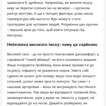
здавалося б, дрібниці. Наприклад, ви випили міцну
каву чи переїли солоної їжі на вечерю – і організм
реагує миттєво. А ще є погодні фактори: різка зміна
температури або магнітні бурі можуть стати
тригерами для чутливих людей. Розуміння цих причин
– перший крок до того, щоб взяти ситуацію під
контроль.
Небезпека високого тиску: чому це серйозно
Високий тиск – це не просто тимчасовий дискомфорт, а
справжній “тихий вбивця”, як його називають медики.
Якщо ігнорувати проблему, вона може призвести до
інсульту, інфаркту чи ураження нирок. Уявіть собі
судини як шланг для поливу: якщо тиск води занадто
сильний, шланг може просто лопнути. Так само і з
нашими артеріями – вони не витримують постійного
навантаження. Тож якщо ви відчуваєте головний біль,
запаморочення, шум у вухах чи тяжкість у грудях, не
відкладайте дії на потім. Давайте розберемо, як