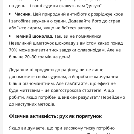
на день – і ваші судини скажуть вам “дякую”.
Часник.
Цей природний антибіотик розріджує кров
і запобігає звуженню судин. Додавайте його до страв
або їжте сирим, якщо не боїтеся запаху.
Темний шоколад.
Так, ви не помилилися!
Невеликий шматочок шоколаду з вмістом какао понад
70% може знизити тиск завдяки флавоноїдам. Але не
більше 20–30 грамів на день!
Додавши ці продукти до раціону, ви не лише
допоможете своїм судинам, а й зробите харчування
більш різноманітним. Але пам’ятайте, що ефект не
буде миттєвим – це довгострокова стратегія. А що
робити, якщо потрібен швидкий результат? Перейдемо
до наступних методів.
Фізична активність: рух як порятунок
Якщо ви думаєте, що при високому тиску потрібно