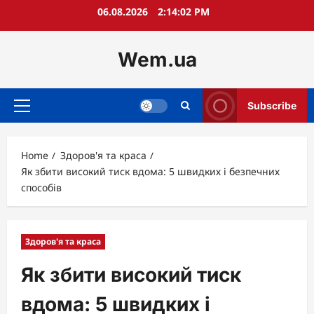
Skip
06.08.2026
2:14:04 PM
to
content
Wem.ua
Subscribe
Primary
Menu
Home
Здоров'я та краса
Як збити високий тиск вдома: 5 швидких і безпечних
способів
Здоров'я та краса
Як збити високий тиск
вдома: 5 швидких і