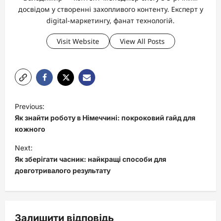
досвідом у створенні захопливого контенту. Експерт у
digital-маркетингу, фанат технологій.
Visit Website
View All Posts
P
Previous:
o
Як знайти роботу в Німеччині: покроковий гайд для
s
кожного
t
Next:
Як зберігати часник: найкращі способи для
n
довготривалого результату
a
v
i
Залишити відповідь