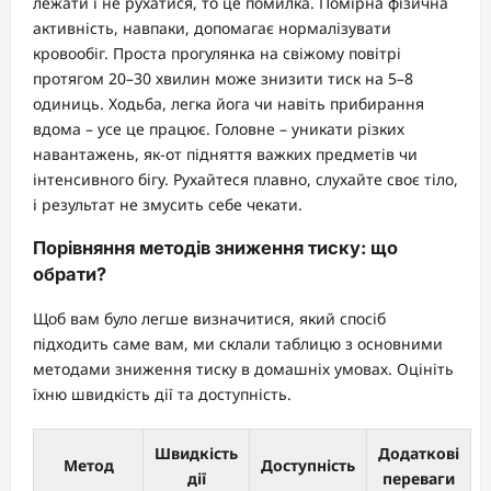
лежати і не рухатися, то це помилка. Помірна фізична
активність, навпаки, допомагає нормалізувати
кровообіг. Проста прогулянка на свіжому повітрі
протягом 20–30 хвилин може знизити тиск на 5–8
одиниць. Ходьба, легка йога чи навіть прибирання
вдома – усе це працює. Головне – уникати різких
навантажень, як-от підняття важких предметів чи
інтенсивного бігу. Рухайтеся плавно, слухайте своє тіло,
і результат не змусить себе чекати.
Порівняння методів зниження тиску: що
обрати?
Щоб вам було легше визначитися, який спосіб
підходить саме вам, ми склали таблицю з основними
методами зниження тиску в домашніх умовах. Оцініть
їхню швидкість дії та доступність.
Швидкість
Додаткові
Метод
Доступність
дії
переваги