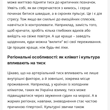
може миттєво підняти тиск до критичних позначок.
Уявіть собі, як ви сперечаєтеся з кимось, і серце
починає битися швидше, а в скронях пульсує. Це і є дія
стресу. Тож якщо ви схильні до емоційних сплесків,
навчіться їх контролювати. Наприклад, замість того,
щоб кричати, зробіть кілька глибоких вдихів або
вийдіть на свіже повітря. А ще краще – заведіть
щоденник, куди можна “вилити” всі свої переживання.
Це працює краще, ніж будь-які ліки.
Регіональні особливості: як клімат і культура
впливають на тиск
Цікаво, що на артеріальний тиск впливають не лише
внутрішні фактори, а й зовнішні, зокрема місце
проживання. Наприклад, у країнах із холодним
кліматом, таких як Україна взимку, тиск може
підвищуватися через звуження судин на морозі. А в
жарких регіонах, навпаки, зневоднення стає частою
причиною гіпертонії. Культурні звички також