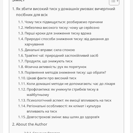
Як збити високий тиск у домашніх умовах: вичерпний
посібник для всіх
Чому тиск підвищується: розбираємо причини
Небезпека високого тиску: чому це серйозно
Перші кроки для зниження тиску вдома
Природні способи зниження тиску: від дихання до
харчування
Дихальні вправи: сила спокою
Трав’яні чаї: природний заспокійливий засіб
Продукти, що знижують тиск
Фізична активність: рух як порятунок
Порівняння методів зниження тиску: що обрати?
Цікаві факти про високий тиск
Коли домашні методи не допомагають: час до лікаря
Профілактика: як уникнути стрибків тиску в
майбутньому
Психологічний аспект: як емоції впливають на тиск
Регіональні особливості: як клімат і культура
впливають на тиск
Довгострокові зміни: ваш шлях до здоров’я
About the Author