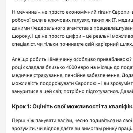
Німеччина – не просто економічний гігант Європи, ц
робочої сили в ключових галузях, таких як IT, меди
даними Федерального агентства з працевлаштуванн
щороку. І це не просто цифри – це реальні можливос
спеціаліст, чи тільки починаєте свій кар’єрний шлях.
Але що робить Німеччину особливо привабливою? Ц
році складала близько 4000 євро на місяць до податкі
медичне страхування, пенсійне забезпечення. Дода
можливість подорожувати Європою – і ви зрозумієт
зануритися в цей світ, потрібно підготуватися. Дав
Крок 1: Оцініть свої можливості та кваліфі
Перш ніж пакувати валізи, чесно подивіться на сво
зрозуміти, чи відповідаєте ви вимогам ринку праці.