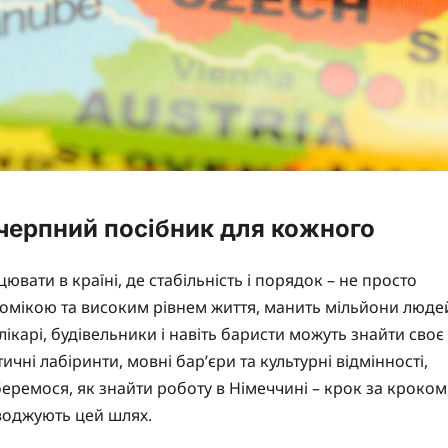
ичерпний посібник для кожного
вати в країні, де стабільність і порядок – не просто
ономікою та високим рівнем життя, манить мільйони люде
лікарі, будівельники і навіть баристи можуть знайти своє
чні лабіринти, мовні бар’єри та культурні відмінності,
ремося, як знайти роботу в Німеччині – крок за кроком
оводжують цей шлях.