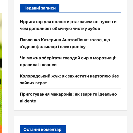
Недавні записи
Ирригатор для полости рта: зачем он нужен и
чем дополняет обычную чистку зубов
Павленко Катерина Анатоліївна: голос, що
з’єднав фольклор і електроніку
Чи можна зберігати твердий сир в морозилці:
правила і нюанси
Колорадський жук: як захистити картоплю без
зайвих втрат
Приготування макаронів: як зварити ідеально
al dente
Останні коментарі