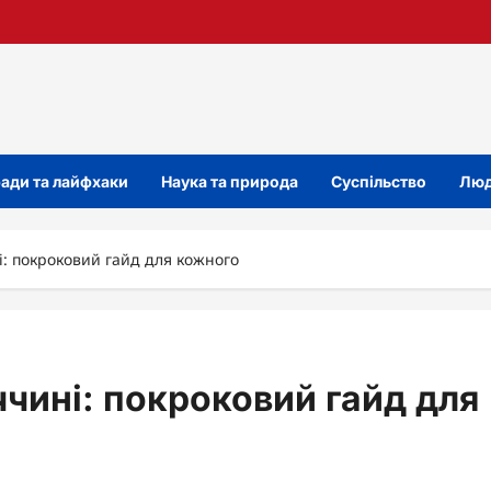
ади та лайфхаки
Наука та природа
Суспільство
Люд
і: покроковий гайд для кожного
ччині: покроковий гайд для