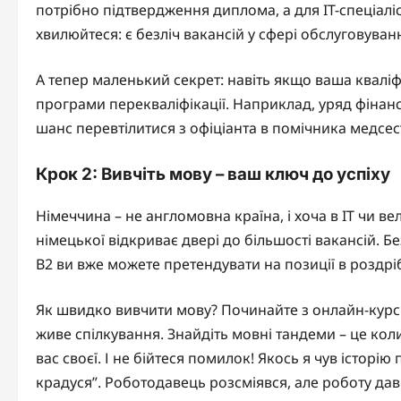
потрібно підтвердження диплома, а для IT-спеціаліс
хвилюйтеся: є безліч вакансій у сфері обслуговуван
А тепер маленький секрет: навіть якщо ваша квалі
програми перекваліфікації. Наприклад, уряд фінанс
шанс перевтілитися з офіціанта в помічника медсес
Крок 2: Вивчіть мову – ваш ключ до успіху
Німеччина – не англомовна країна, і хоча в IT чи 
німецької відкриває двері до більшості вакансій. Бе
B2 ви вже можете претендувати на позиції в роздрібні
Як швидко вивчити мову? Починайте з онлайн-курсів
живе спілкування. Знайдіть мовні тандеми – це кол
вас своєї. І не бійтеся помилок! Якось я чув історію 
крадуся”. Роботодавець розсміявся, але роботу дав