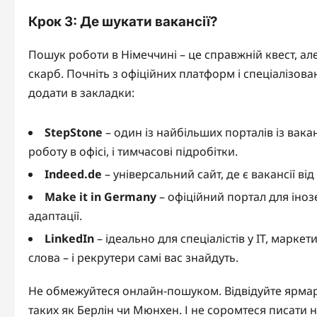
Крок 3: Де шукати вакансії?
Пошук роботи в Німеччині – це справжній квест, ал
скарб. Почніть з офіційних платформ і спеціалізован
додати в закладки:
StepStone
– один із найбільших порталів із вакан
роботу в офісі, і тимчасові підробітки.
Indeed.de
– універсальний сайт, де є вакансії ві
Make it in Germany
– офіційний портал для інозе
адаптації.
LinkedIn
– ідеально для спеціалістів у IT, марке
слова – і рекрутери самі вас знайдуть.
Не обмежуйтеся онлайн-пошуком. Відвідуйте ярмарк
таких як Берлін чи Мюнхен. І не соромтеся писати н