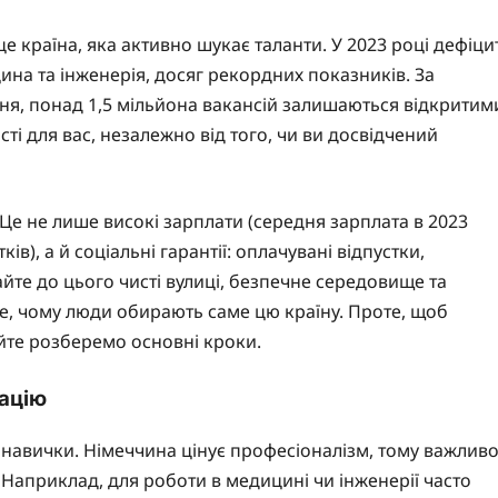
е країна, яка активно шукає таланти. У 2023 році дефіци
цина та інженерія, досяг рекордних показників. За
я, понад 1,5 мільйона вакансій залишаються відкритим
ті для вас, незалежно від того, чи ви досвідчений
е не лише високі зарплати (середня зарплата в 2023
в), а й соціальні гарантії: оплачувані відпустки,
йте до цього чисті вулиці, безпечне середовище та
е, чому люди обирають саме цю країну. Проте, щоб
айте розберемо основні кроки.
кацію
ї навички. Німеччина цінує професіоналізм, тому важлив
 Наприклад, для роботи в медицині чи інженерії часто