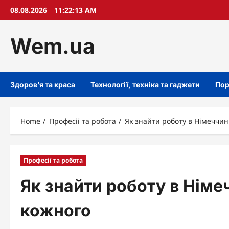
Skip
08.08.2026
11:22:14 AM
to
content
Wem.ua
Здоров’я та краса
Технології, техніка та гаджети
Пор
Home
Професії та робота
Як знайти роботу в Німеччин
Професії та робота
Як знайти роботу в Німе
кожного