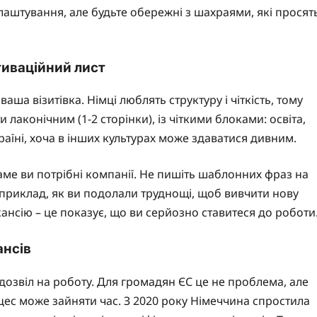
влаштування, але будьте обережні з шахраями, які просят
тиваційний лист
аша візитівка. Німці люблять структуру і чіткість, тому
лаконічним (1-2 сторінки), із чіткими блоками: освіта,
країні, хоча в інших культурах може здаватися дивним.
аме ви потрібні компанії. Не пишіть шаблонних фраз на
априклад, як ви подолали труднощі, щоб вивчити нову
кансію – це показує, що ви серйозно ставитеся до роботи
ансів
дозвіл на роботу. Для громадян ЄС це не проблема, але
цес може зайняти час. З 2020 року Німеччина спростила