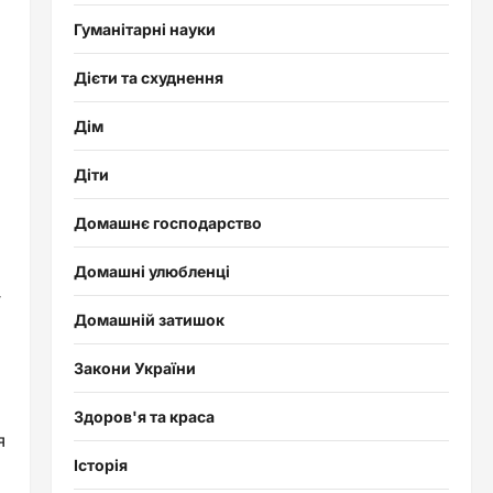
Гуманітарні науки
Дієти та схуднення
Дім
Діти
Домашнє господарство
Домашні улюбленці
-
Домашній затишок
Закони України
Здоров'я та краса
я
Історія