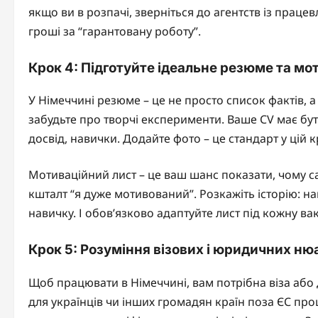
якщо ви в розпачі, зверніться до агентств із праце
гроші за “гарантовану роботу”.
Крок 4: Підготуйте ідеальне резюме та мо
У Німеччині резюме – це не просто список фактів, а в
забудьте про творчі експерименти. Ваше CV має бути 
досвід, навички. Додайте фото – це стандарт у цій 
Мотиваційний лист – це ваш шанс показати, чому с
кшталт “я дуже мотивований”. Розкажіть історію: н
навичку. І обов’язково адаптуйте лист під кожну ва
Крок 5: Розуміння візових і юридичних ню
Щоб працювати в Німеччині, вам потрібна віза або 
для українців чи інших громадян країн поза ЄС про