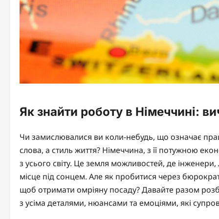
Як знайти роботу в Німеччині: в
Чи замислювалися ви коли-небудь, що означає працю
слова, а стиль життя? Німеччина, з її потужною ек
з усього світу. Це земля можливостей, де інженери, 
місце під сонцем. Але як пробитися через бюрократи
щоб отримати омріяну посаду? Давайте разом розбе
з усіма деталями, нюансами та емоціями, які супр