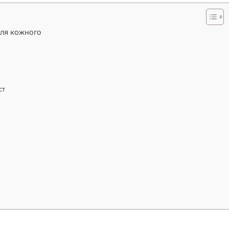
для кожного
ст