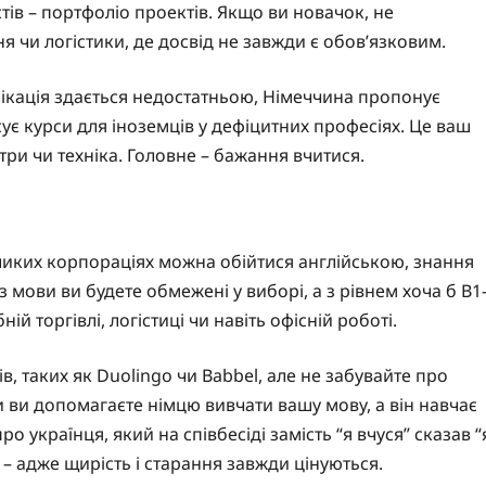
тів – портфоліо проектів. Якщо ви новачок, не
ня чи логістики, де досвід не завжди є обов’язковим.
фікація здається недостатньою, Німеччина пропонує
ує курси для іноземців у дефіцитних професіях. Це ваш
три чи техніка. Головне – бажання вчитися.
великих корпораціях можна обійтися англійською, знання
з мови ви будете обмежені у виборі, а з рівнем хоча б B1
й торгівлі, логістиці чи навіть офісній роботі.
, таких як Duolingo чи Babbel, але не забувайте про
и ви допомагаєте німцю вивчати вашу мову, а він навчає
про українця, який на співбесіді замість “я вчуся” сказав “
 – адже щирість і старання завжди цінуються.