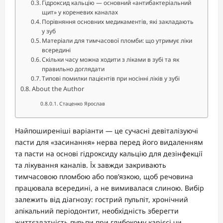
Гідроксид кальцію — основний «антибактеріальний
щит» у кореневих каналах
Порівняння основних медикаментів, які закладають
у зуб
Матеріали для тимчасової пломби: що утримує ліки
всередині
Скільки часу можна ходити з ліками в зубі та як
правильно доглядати
Типові помилки пацієнтів при носінні ліків у зубі
About the Author
Стаценко Ярослав
Найпоширеніші варіанти — це сучасні девіталізуючі
пасти для «засинання» нерва перед його видаленням
та пасти на основі гідроксиду кальцію для дезінфекції
та лікування каналів. Їх завжди закривають
тимчасовою пломбою або пов’язкою, щоб речовина
працювала всередині, а не вимивалася слиною. Вибір
залежить від діагнозу: гострий пульпіт, хронічний
апікальний періодонтит, необхідність зберегти
життєздатність пульпи при глибокому карієсі чи