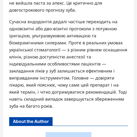
не вийшла паста за апекс. Це критично для
довгострокового прогнозу зуба.
Сучасна ендодонтія дедалі частіше переходить на
одновізитні або дво-візитні протоколи з потужною
іригацією, ультразвуковою активацією та
біокерамічними силерами. Проте в реальних умовах
української стоматології — з різним рівнем оснащення
клінік, різною доступністю анестезії та
індивідуальними особливостями пацієнтів —
закладання ліків у зуб залишається ефективним і
виправданим інструментом. Головне — довіряти
лікарю, який пояснює, чому саме цей препарат і на
який термін, і чітко дотримуватися рекомендацій. Тоді
навіть складний випадок завершується збереженням
зуба на багато років.
About the Author