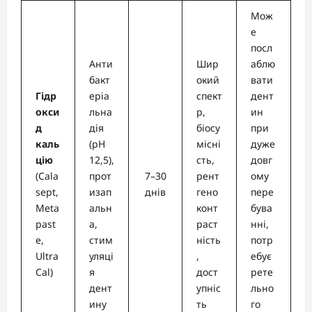
Мож
е
посл
Анти
Шир
аблю
бакт
окий
вати
Гідр
еріа
спект
дент
окси
льна
р,
ин
д
дія
біосу
при
каль
(pH
місні
дуже
цію
12,5),
сть,
довг
(Cala
прот
7–30
рент
ому
sept,
изап
днів
гено
пере
Meta
альн
конт
бува
past
а,
раст
нні,
e,
стим
ність
потр
Ultra
уляці
,
ебує
Cal)
я
дост
рете
дент
упніс
льно
ину
ть
го