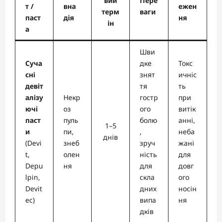
вий
Пере
т /
вна
ежен
терм
ваги
паст
дія
ня
ін
а
Шви
Суча
дке
Токс
сні
знят
ичніс
девіт
тя
ть
алізу
Некр
гостр
при
ючі
оз
ого
витік
паст
пуль
болю
анні,
1–5
и
пи,
,
неба
днів
(Devi
знеб
зруч
жані
t,
олен
ність
для
Depu
ня
для
довг
lpin,
скла
ого
Devit
дних
носін
ec)
випа
ня
дків