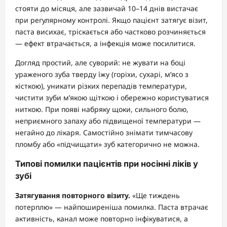
стояти до місяця, але зазвичай 10–14 днів вистачає
при регулярному контролі. Якщо пацієнт затягує візит,
паста висихає, тріскається або частково розчиняється
— ефект втрачається, а інфекція може посилитися.
Догляд простий, але суворий: не жувати на боці
ураженого зуба тверду їжу (горіхи, сухарі, м’ясо з
кісткою), уникати різких перепадів температури,
чистити зуби м’якою щіткою і обережно користуватися
ниткою. При появі набряку щоки, сильного болю,
неприємного запаху або підвищеної температури —
негайно до лікаря. Самостійно знімати тимчасову
пломбу або «підчищати» зуб категорично не можна.
Типові помилки пацієнтів при носінні ліків у
зубі
Затягування повторного візиту.
«Ще тиждень
потерплю» — найпоширеніша помилка. Паста втрачає
активність, канал може повторно інфікуватися, а