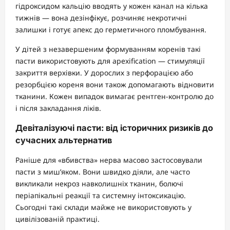
гідроксидом кальцію вводять у кожен канал на кілька
тижнів — вона дезінфікує, розчиняє некротичні
залишки і готує апекс до герметичного пломбування.
У дітей з незавершеним формуванням коренів такі
пасти використовують для apexification — стимуляції
закриття верхівки. У дорослих з перфорацією або
резорбцією кореня вони також допомагають відновити
тканини. Кожен випадок вимагає рентген-контролю до
і після закладання ліків.
Девіталізуючі пасти: від історичних ризиків до
сучасних альтернатив
Раніше для «вбивства» нерва масово застосовували
пасти з миш’яком. Вони швидко діяли, але часто
викликали некроз навколишніх тканин, болючі
періапікальні реакції та системну інтоксикацію.
Сьогодні такі склади майже не використовують у
цивілізованій практиці.