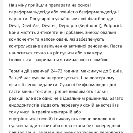
На зміну прийшли препарати на основі
параформальдегіду або повністю безформальдегідні
варіанти. Популярні в українських клініках бренди —
Devit, Devit-Ars, Devitec, Depulpin (Septodont), Pulpocid.
Вони містять антисептичні добавки, знеболювальні
компоненти та наповнювачі, які забезпечують
контрольоване вивільнення активної речовини. Паста
наноситься точно на ріг пульпи або в камеру,
ізолюється і закривається тимчасовою пломбою.
Термін дії зазвичай 24–72 години, максимум до 5 днів.
За цей час пульпа некротизується, і на повторному
візиті її легко видалити. Сучасні безформальдегідні
пасти менш токсичні, рідше викликають сильні
реакції, але все одно не є ідеальним рішенням. Багато
ендодонтистів віддають перевагу якісній анестезії (в
тому числі інтралігаментарній або
внутрішньокістковій) і виконують повне видалення
пульпи за один візит або в два етапи без попередньої
девіталізації. Це зменшує ризик запалення періодонта