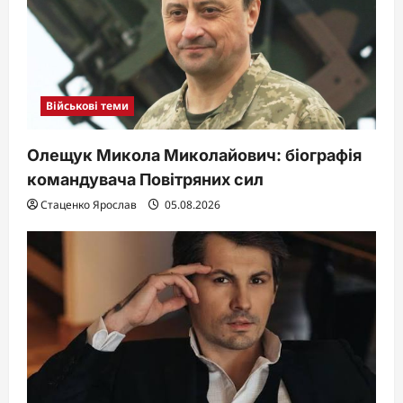
Військові теми
Олещук Микола Миколайович: біографія
командувача Повітряних сил
Стаценко Ярослав
05.08.2026