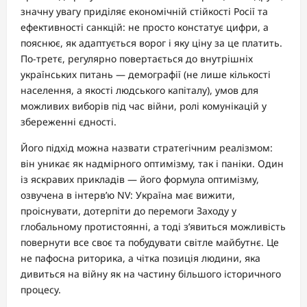
значну увагу приділяє економічній стійкості Росії та
ефективності санкцій: не просто констатує цифри, а
пояснює, як адаптується ворог і яку ціну за це платить.
По-третє, регулярно повертається до внутрішніх
українських питань — демографії (не лише кількості
населення, а якості людського капіталу), умов для
можливих виборів під час війни, ролі комунікацій у
збереженні єдності.
Його підхід можна назвати стратегічним реалізмом:
він уникає як надмірного оптимізму, так і паніки. Один
із яскравих прикладів — його формула оптимізму,
озвучена в інтерв’ю NV: Україна має вижити,
проіснувати, дотерпіти до перемоги Заходу у
глобальному протистоянні, а тоді з’явиться можливість
повернути все своє та побудувати світле майбутнє. Це
не пафосна риторика, а чітка позиція людини, яка
дивиться на війну як на частину більшого історичного
процесу.