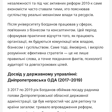
незалежності та під час активних реформ 2010-х саме
економісти часто ставали тими, хто пояснював
суспільству реальні механізми влади та ресурсів.
Після університету Богданов працював у сферах,
пов’язаних з бізнесом та консалтингом. Цей період
сформував практичне відчуття того, як працюють
організації, як будуються комунікації між владою,
бізнесом і суспільством. Саме тоді, ймовірно, і визріло
розуміння: ефективна стратегія — це не лише
правильні слова, а точне поєднання фактів, психології
аудиторії та довгострокових цілей.
Досвід у державному управлінні:
Дніпропетровська ОДА (2017–2019)
З 2017 по 2019 рік Богданов обіймав посаду радника
голови Дніпропетровської обласної державної
адміністрації. Це був непростий час для регіону та
країни загалом: тривало впровадження реформ,