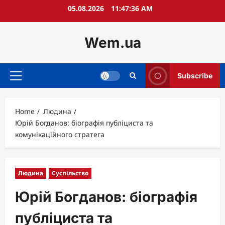
Skip
05.08.2026
11:47:37 AM
to
content
Wem.ua
Subscribe
Primary
Menu
Home
Людина
Юрій Богданов: біографія публіциста та
комунікаційного стратега
Людина
Суспільство
Юрій Богданов: біографія
публіциста та