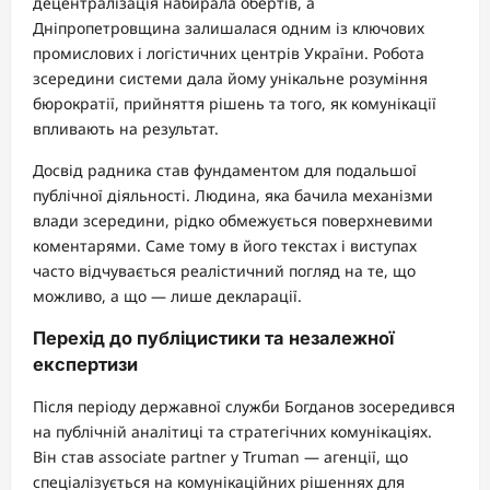
децентралізація набирала обертів, а
Дніпропетровщина залишалася одним із ключових
промислових і логістичних центрів України. Робота
зсередини системи дала йому унікальне розуміння
бюрократії, прийняття рішень та того, як комунікації
впливають на результат.
Досвід радника став фундаментом для подальшої
публічної діяльності. Людина, яка бачила механізми
влади зсередини, рідко обмежується поверхневими
коментарями. Саме тому в його текстах і виступах
часто відчувається реалістичний погляд на те, що
можливо, а що — лише декларації.
Перехід до публіцистики та незалежної
експертизи
Після періоду державної служби Богданов зосередився
на публічній аналітиці та стратегічних комунікаціях.
Він став associate partner у Truman — агенції, що
спеціалізується на комунікаційних рішеннях для