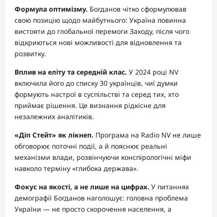
Формула оптимізму.
Богданов чітко сформулював
свою позицію щодо майбутнього: Україна повинна
вистояти до глобальної перемоги Заходу, після чого
відкриються нові можливості для відновлення та
розвитку.
Вплив на еліту та середній клас.
У 2024 році NV
включила його до списку 30 українців, чиї думки
формують настрої в суспільстві та серед тих, хто
приймає рішення. Це визнання рідкісне для
незалежних аналітиків.
«Діп Стейт» як лікнеп.
Програма на Radio NV не лише
обговорює поточні події, а й пояснює реальні
механізми влади, розвінчуючи конспірологічні міфи
навколо терміну «глибока держава».
Фокус на якості, а не лише на цифрах.
У питаннях
демографії Богданов наголошує: головна проблема
України — не просто скорочення населення, а