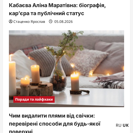
Кабаєва Аліна Маратівна: біографія,
кар’єра та публічний статус
Стаценко Ярослав
05.08.2026
Поради та лайфхаки
Чим видалити плями від свічки:
перевірені способи для будь-якої
RU
UK
поверхні