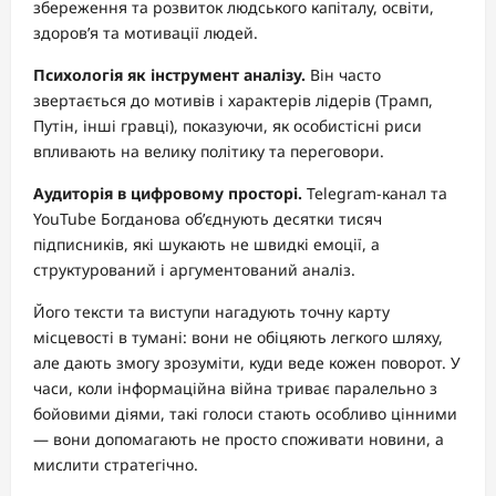
збереження та розвиток людського капіталу, освіти,
здоров’я та мотивації людей.
Психологія як інструмент аналізу.
Він часто
звертається до мотивів і характерів лідерів (Трамп,
Путін, інші гравці), показуючи, як особистісні риси
впливають на велику політику та переговори.
Аудиторія в цифровому просторі.
Telegram-канал та
YouTube Богданова об’єднують десятки тисяч
підписників, які шукають не швидкі емоції, а
структурований і аргументований аналіз.
Його тексти та виступи нагадують точну карту
місцевості в тумані: вони не обіцяють легкого шляху,
але дають змогу зрозуміти, куди веде кожен поворот. У
часи, коли інформаційна війна триває паралельно з
бойовими діями, такі голоси стають особливо цінними
— вони допомагають не просто споживати новини, а
мислити стратегічно.