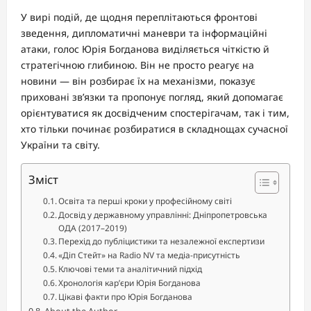
У вирі подій, де щодня переплітаються фронтові
зведення, дипломатичні маневри та інформаційні
атаки, голос Юрія Богданова виділяється чіткістю й
стратегічною глибиною. Він не просто реагує на
новини — він розбирає їх на механізми, показує
приховані зв’язки та пропонує погляд, який допомагає
орієнтуватися як досвідченим спостерігачам, так і тим,
хто тільки починає розбиратися в складнощах сучасної
України та світу.
Зміст
Освіта та перші кроки у професійному світі
Досвід у державному управлінні: Дніпропетровська
ОДА (2017–2019)
Перехід до публіцистики та незалежної експертизи
«Діп Стейт» на Radio NV та медіа-присутність
Ключові теми та аналітичний підхід
Хронологія кар’єри Юрія Богданова
Цікаві факти про Юрія Богданова
About the Author