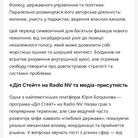
бізнесу, державного управління та політики.
Паралельно розвинулася його авторська діяльність:
колонки, участь у подкастах, ведення власних каналів.
Цей перехід символічний для багатьох фахівців нового
покоління: від інсайдерської ролі до позиції
незалежного голосу, який може дозволити собі
жорсткіші оцінки та ширший контекст. Богданов не
втратив розуміння внутрішньої кухні, але отримав
свободу говорити про довгострокові стратегії та
системні проблеми.
«Діп Стейт» на Radio NV та медіа-присутність
Одна з найпомітніших платформ Юрія Богданова —
програма «Діп Стейт» на Radio NV. Назва грає з
популярним терміном, але сам ведучий часто
розвінчує міфи навколо «глибокої держави», показуючи
реальні механізми впливу, координації та прийняття
рішень. У випусках звучать гості з різних сфер — від