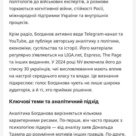
політологів до військових експертів, а розмови
торкаються когнітивної війни, стійкості Росії,
міжнародної підтримки України та внутрішніх
процесів.
Крім радіо, Богданов активно веде Telegram-канал та
YouTube, де публікує авторську аналітику з політики,
економіки, суспільства та історії. Його матеріали
регулярно з’являються на LIGA.net, Espreso, The Page
та інших виданнях. У 2024 році NV включила його до
списку 30 українців, чиї висловлювання мають вплив
на настрої середнього класу та влади. Це визнання
підкреслює: голос Богданова чують не лише широка
аудиторія, а й ті, хто приймає рішення.
Ключові теми та аналітичний підхід
Аналітика Богданова вирізняється кількома
характерними рисами. По-перше, він часто працює з
психологією лідерів — від аналізу заяв Дональда
Трампа до розуміння мотивів інших гравців. По-друге,