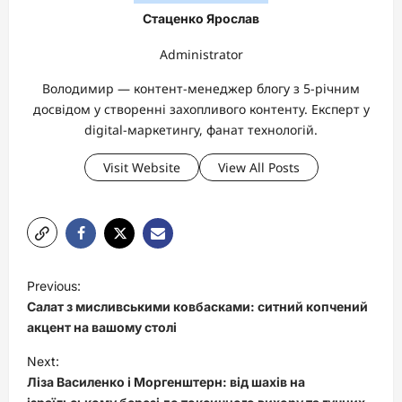
Стаценко Ярослав
Administrator
Володимир — контент-менеджер блогу з 5-річним
досвідом у створенні захопливого контенту. Експерт у
digital-маркетингу, фанат технологій.
Visit Website
View All Posts
P
Previous:
o
Салат з мисливськими ковбасками: ситний копчений
s
акцент на вашому столі
t
Next:
Ліза Василенко і Моргенштерн: від шахів на
n