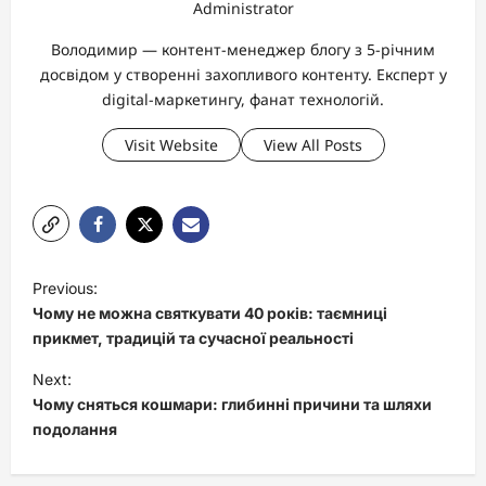
Administrator
Володимир — контент-менеджер блогу з 5-річним
досвідом у створенні захопливого контенту. Експерт у
digital-маркетингу, фанат технологій.
Visit Website
View All Posts
P
Previous:
o
Чому не можна святкувати 40 років: таємниці
s
прикмет, традицій та сучасної реальності
t
Next:
Чому сняться кошмари: глибинні причини та шляхи
n
подолання
a
v