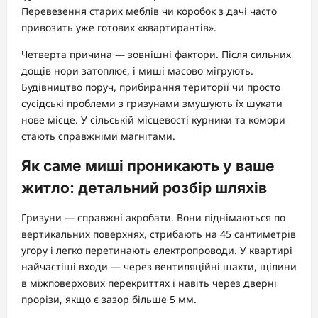
Перевезення старих меблів чи коробок з дачі часто
привозить уже готових «квартирантів».
Четверта причина — зовнішні фактори. Після сильних
дощів нори затоплює, і миші масово мігрують.
Будівництво поруч, прибирання території чи просто
сусідські проблеми з гризунами змушують їх шукати
нове місце. У сільській місцевості курники та комори
стають справжніми магнітами.
Як саме миші проникають у ваше
житло: детальний розбір шляхів
Гризуни — справжні акробати. Вони піднімаються по
вертикальних поверхнях, стрибають на 45 сантиметрів
угору і легко перетинають електропроводи. У квартирі
найчастіші входи — через вентиляційні шахти, щілини
в міжповерхових перекриттях і навіть через дверні
прорізи, якщо є зазор більше 5 мм.