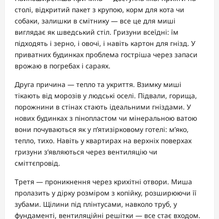
столі, відкритий пакет з крупою, корм для кота чи
собаки, залишки в смітнику — все це для миші
виглядає як шведський стіл. Гризуни всеїдні: їм
підходять і зерно, і овочі, і навіть картон для гнізд. У
приватних будинках проблема гостріша через запаси
врожаю в погребах і сараях.
Друга причина — тепло та укриття. Взимку миші
тікають від морозів у людські оселі. Підвали, горища,
порожнини в стінах стають ідеальними гніздами. У
нових будинках з пінопластом чи мінеральною ватою
вони почуваються як у п’ятизірковому готелі: м’яко,
тепло, тихо. Навіть у квартирах на верхніх поверхах
гризуни з’являються через вентиляцію чи
сміттєпровід.
Третя — проникнення через крихітні отвори. Миша
пролазить у дірку розміром з копійку, розширюючи її
зубами. Щілини під плінтусами, навколо труб, у
фундаменті, вентиляційні решітки — все стає входом.