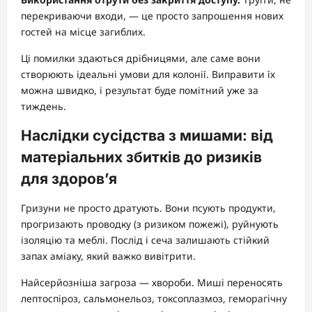
перекриваючи входи, — це просто запрошення нових
гостей на місце загиблих.
Ці помилки здаються дрібницями, але саме вони
створюють ідеальні умови для колонії. Виправити їх
можна швидко, і результат буде помітний уже за
тиждень.
Наслідки сусідства з мишами: від
матеріальних збитків до ризиків
для здоров’я
Гризуни не просто дратують. Вони псують продукти,
прогризають проводку (з ризиком пожежі), руйнують
ізоляцію та меблі. Послід і сеча залишають стійкий
запах аміаку, який важко вивітрити.
Найсерйозніша загроза — хвороби. Миші переносять
лептоспіроз, сальмонельоз, токсоплазмоз, геморагічну