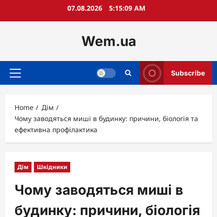
Skip
07.08.2026
5:15:11 AM
to
content
Wem.ua
Subscribe
Primary
Menu
Home
Дім
Чому заводяться миші в будинку: причини, біологія та
ефективна профілактика
Дім
Шкідники
Чому заводяться миші в
будинку: причини, біологія