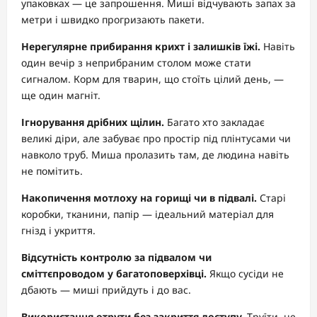
упаковках — це запрошення. Миші відчувають запах за
метри і швидко прогризають пакети.
Нерегулярне прибирання крихт і залишків їжі.
Навіть
один вечір з неприбраним столом може стати
сигналом. Корм для тварин, що стоїть цілий день, —
ще один магніт.
Ігнорування дрібних щілин.
Багато хто закладає
великі діри, але забуває про простір під плінтусами чи
навколо труб. Миша пролазить там, де людина навіть
не помітить.
Накопичення мотлоху на горищі чи в підвалі.
Старі
коробки, тканини, папір — ідеальний матеріал для
гнізд і укриття.
Відсутність контролю за підвалом чи
сміттєпроводом у багатоповерхівці.
Якщо сусіди не
дбають — миші прийдуть і до вас.
Використання отрути без закриття доступу.
Труїти, не