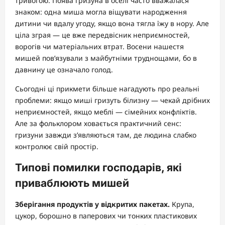
тривогою. Поява гризуна в оселі часто вважалася
знаком: одна миша могла віщувати народження
дитини чи вдалу угоду, якщо вона тягла їжу в нору. Але
ціла зграя — це вже передвісник неприємностей,
ворогів чи матеріальних втрат. Восени нашестя
мишей пов’язували з майбутніми труднощами, бо в
давнину це означало голод.
Сьогодні ці прикмети більше нагадують про реальні
проблеми: якщо миші гризуть білизну — чекай дрібних
неприємностей, якщо меблі — сімейних конфліктів.
Але за фольклором ховається практичний сенс:
гризуни завжди з’являються там, де людина слабко
контролює свій простір.
Типові помилки господарів, які
приваблюють мишей
Зберігання продуктів у відкритих пакетах.
Крупа,
цукор, борошно в паперових чи тонких пластикових