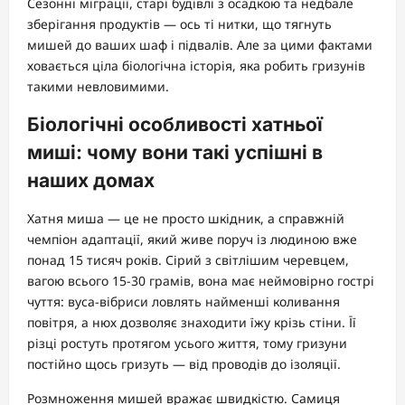
Сезонні міграції, старі будівлі з осадкою та недбале
зберігання продуктів — ось ті нитки, що тягнуть
мишей до ваших шаф і підвалів. Але за цими фактами
ховається ціла біологічна історія, яка робить гризунів
такими невловимими.
Біологічні особливості хатньої
миші: чому вони такі успішні в
наших домах
Хатня миша — це не просто шкідник, а справжній
чемпіон адаптації, який живе поруч із людиною вже
понад 15 тисяч років. Сірий з світлішим черевцем,
вагою всього 15-30 грамів, вона має неймовірно гострі
чуття: вуса-вібриси ловлять найменші коливання
повітря, а нюх дозволяє знаходити їжу крізь стіни. Її
різці ростуть протягом усього життя, тому гризуни
постійно щось гризуть — від проводів до ізоляції.
Розмноження мишей вражає швидкістю. Самиця