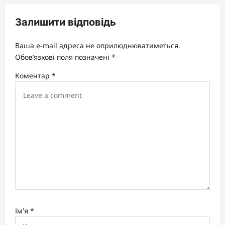
i
Залишити відповідь
g
a
Ваша e-mail адреса не оприлюднюватиметься.
t
Обов’язкові поля позначені
*
i
Коментар
*
o
n
Ім'я
*