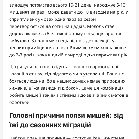
виношує потомство всього 19-21 день, народжує 5-10
мишенят за раз і може давати до 10 виводків на рік. У
сприятливих умовах одна пара за сезон
перетворюється на сотні нащадків. Молодь стає
дорослою вже за 5-8 тижнів, тому популяція зростає
вибухово. За даними спеціалістів з дезінсекції, у
теплих приміщеннях з постійним кормом миша живе
до 2-3 років, хоча в дикій природі рідко переживає рік.
Ці гризуни не просто їдять — вони створюють цілі
колонії в стінах, під підлогою чи в утепленні. Вони не
бояться людини, бо в наших домах немає природних
хижаків, а їжа завжди під боком. Саме ця комбінація
робить мишей такими стійкими до звичайних методів
боротьби.
Головні причини появи мишей: від
їжі до сезонних міграцій
Найпоширеніша причина — доступна їжа. Крихти на