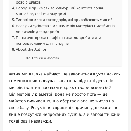
розбір шляхів
Народні прикмети та культурний контекст появи
мишей в українському домі
Типові помилки господарів, які приваблюють мишей
Наслідки сусідства з мишами: від матеріальних збитків
до ризиків для здоров’я
Практичні кроки профілактики: як зробити дім
непривабливим для гризунів
About the Author
Стаценко Ярослав
Хатня миша, яка найчастіше заводиться в українських
помешканнях, відчуває запахи на відстані десятків
метрів і здатна пролазити крізь отвори всього 6-7
міліметрів у діаметрі. Вона не просто гість — це
майстер виживання, що обертає людське житло на
свою базу. Розуміння справжніх причин допомагає не
лише позбутися непроханих сусідів, а й запобігти їхній
появі раз і назавжди.