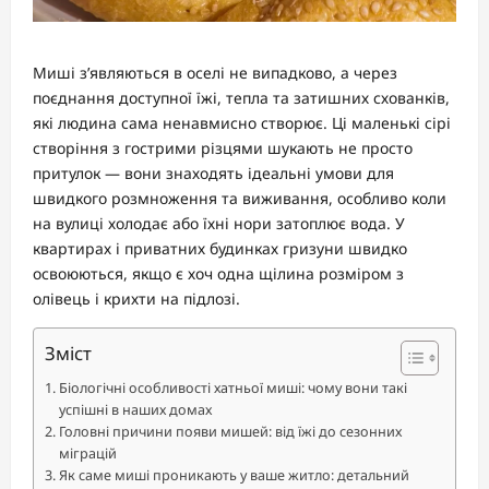
Миші з’являються в оселі не випадково, а через
поєднання доступної їжі, тепла та затишних схованків,
які людина сама ненавмисно створює. Ці маленькі сірі
створіння з гострими різцями шукають не просто
притулок — вони знаходять ідеальні умови для
швидкого розмноження та виживання, особливо коли
на вулиці холодає або їхні нори затоплює вода. У
квартирах і приватних будинках гризуни швидко
освоюються, якщо є хоч одна щілина розміром з
олівець і крихти на підлозі.
Зміст
Біологічні особливості хатньої миші: чому вони такі
успішні в наших домах
Головні причини появи мишей: від їжі до сезонних
міграцій
Як саме миші проникають у ваше житло: детальний