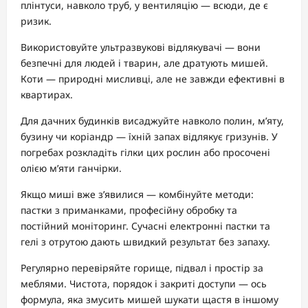
плінтуси, навколо труб, у вентиляцію — всюди, де є
ризик.
Використовуйте ультразвукові відлякувачі — вони
безпечні для людей і тварин, але дратують мишей.
Коти — природні мисливці, але не завжди ефективні в
квартирах.
Для дачних будинків висаджуйте навколо полин, м’яту,
бузину чи коріандр — їхній запах відлякує гризунів. У
погребах розкладіть гілки цих рослин або просочені
олією м’яти ганчірки.
Якщо миші вже з’явилися — комбінуйте методи:
пастки з приманками, професійну обробку та
постійний моніторинг. Сучасні електронні пастки та
гелі з отрутою дають швидкий результат без запаху.
Регулярно перевіряйте горище, підвал і простір за
меблями. Чистота, порядок і закриті доступи — ось
формула, яка змусить мишей шукати щастя в іншому