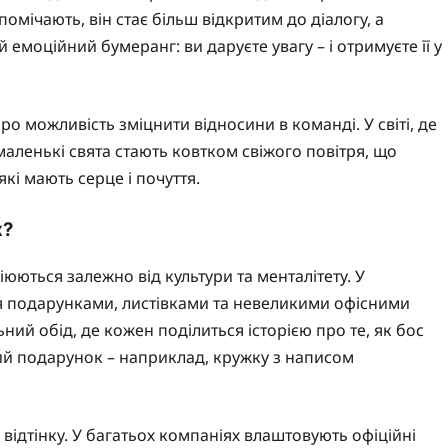
помічають, він стає більш відкритим до діалогу, а
емоційний бумеранг: ви даруєте увагу – і отримуєте її у
ро можливість зміцнити відносини в команді. У світі, де
маленькі свята стають ковтком свіжого повітря, що
кі мають серце і почуття.
х?
юються залежно від культури та менталітету. У
я подарунками, листівками та невеликими офісними
ний обід, де кожен поділиться історією про те, як бос
ний подарунок – наприклад, кружку з написом
відтінку. У багатьох компаніях влаштовують офіційні