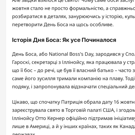
жовтня стало не просто формальністю, а справжньо
розбиратися в деталях, занурюючись у історію, куль
перетворити День Боса на щось особливе.
Історія Дня Боса: Як усе Починалося
День Боса, або National Boss’s Day, зародився у Сп
Гароскі, секретарці з Іллінойсу, яка працювала у ст
що її бос – до речі, це був її власний батько – час
саме його зусилля тримали компанію на плаву. Тоді
подяку, і запропонувала відзначати спеціальний ден
Цікаво, що спочатку Патриція обрала дату 16 жовтн
зареєструвала свято в Торговій палаті США, і згод
Іллінойсу Отто Кернер офіційно підтримав ініціативу
лише в Америці, а й у інших країнах, таких як Канада
державах.