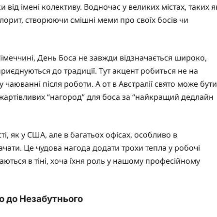
від імені колективу. Водночас у великих містах, таких я
лорит, створюючи смішні меми про своїх босів чи
Німеччині, День Боса не завжди відзначається широко,
риєднуються до традиції. Тут акцент робиться не на
чаюванні після роботи. А от в Австралії свято може бути
жартівливих “нагород” для боса за “найкращий дедлайн
і, як у США, але в багатьох офісах, особливо в
чати. Це чудова нагода додати трохи тепла у робочі
шаються в тіні, хоча їхня роль у нашому професійному
го до Незабутнього