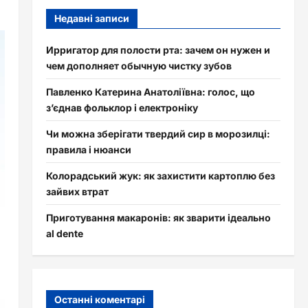
Недавні записи
Ирригатор для полости рта: зачем он нужен и
чем дополняет обычную чистку зубов
Павленко Катерина Анатоліївна: голос, що
з’єднав фольклор і електроніку
Чи можна зберігати твердий сир в морозилці:
правила і нюанси
Колорадський жук: як захистити картоплю без
зайвих втрат
Приготування макаронів: як зварити ідеально
al dente
Останні коментарі