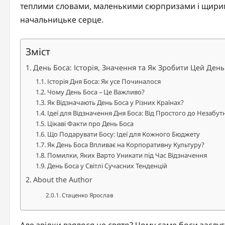
теплими словами, маленькими сюрпризами і щирими
начальницьке серце.
Зміст
День Боса: Історія, Значення та Як Зробити Цей Ден
Історія Дня Боса: Як усе Починалося
Чому День Боса – Це Важливо?
Як Відзначають День Боса у Різних Країнах?
Ідеї для Відзначення Дня Боса: Від Простого до Незабут
Цікаві Факти про День Боса
Що Подарувати Босу: Ідеї для Кожного Бюджету
Як День Боса Впливає на Корпоративну Культуру?
Помилки, Яких Варто Уникати під Час Відзначення
День Боса у Світлі Сучасних Тенденцій
About the Author
Стаценко Ярослав
Але звідки взялося це свято? Чому саме боси заслу