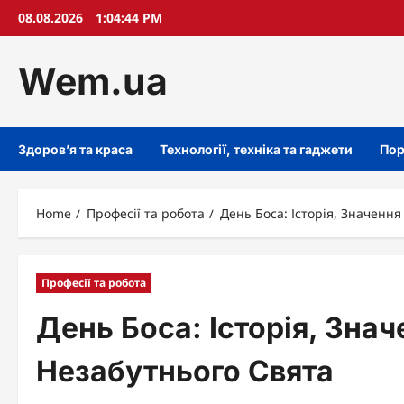
Skip
08.08.2026
1:04:45 PM
to
content
Wem.ua
Здоров’я та краса
Технології, техніка та гаджети
Пор
Home
Професії та робота
День Боса: Історія, Значення
Професії та робота
День Боса: Історія, Значе
Незабутнього Свята