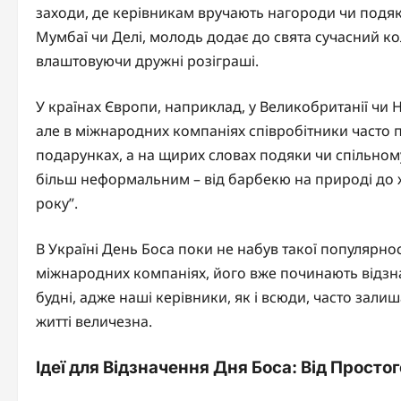
заходи, де керівникам вручають нагороди чи подяки 
Мумбаї чи Делі, молодь додає до свята сучасний ко
влаштовуючи дружні розіграші.
У країнах Європи, наприклад, у Великобританії чи 
але в міжнародних компаніях співробітники часто п
подарунках, а на щирих словах подяки чи спільному 
більш неформальним – від барбекю на природі до 
року”.
В Україні День Боса поки не набув такої популярност
міжнародних компаніях, його вже починають відзна
будні, адже наші керівники, як і всюди, часто зали
житті величезна.
Ідеї для Відзначення Дня Боса: Від Просто