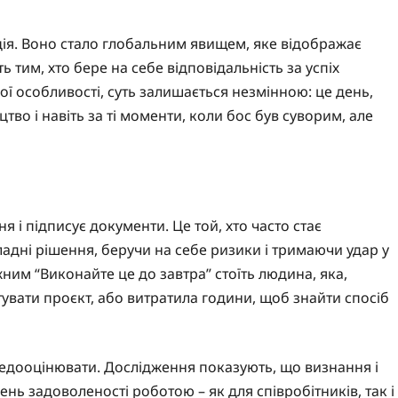
ція. Воно стало глобальним явищем, яке відображає
тим, хто бере на себе відповідальність за успіх
вої особливості, суть залишається незмінною: це день,
тво і навіть за ті моменти, коли бос був суворим, але
я і підписує документи. Це той, хто часто стає
адні рішення, беручи на себе ризики і тримаючи удар у
ним “Виконайте це до завтра” стоїть людина, яка,
увати проєкт, або витратила години, щоб знайти спосіб
недооцінювати. Дослідження показують, що визнання і
нь задоволеності роботою – як для співробітників, так і