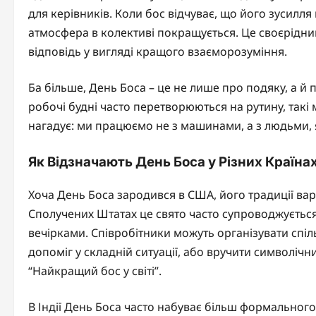
для керівників. Коли бос відчуває, що його зусилля 
атмосфера в колективі покращується. Це своєрідний 
відповідь у вигляді кращого взаєморозуміння.
Ба більше, День Боса – це не лише про подяку, а й п
робочі будні часто перетворюються на рутину, такі 
нагадує: ми працюємо не з машинами, а з людьми, я
Як Відзначають День Боса у Різних Країна
Хоча День Боса зародився в США, його традиції варі
Сполучених Штатах це свято часто супроводжуєтьс
вечірками. Співробітники можуть організувати спіль
допоміг у складній ситуації, або вручити символіч
“Найкращий бос у світі”.
В Індії День Боса часто набуває більш формального 