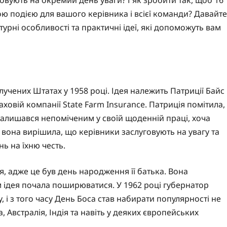
ю подією для вашого керівника і всієї команди? Давайте
турні особливості та практичні ідеї, які допоможуть вам
олучених Штатах у 1958 році. Ідея належить Патриції Байс
раховій компанії State Farm Insurance. Патриція помітила,
то залишався непоміченим у своїй щоденній праці, хоча
 вона вирішила, що керівники заслуговують на увагу та
ь на їхню честь.
я, адже це був день народження її батька. Вона
ом ідея почала поширюватися. У 1962 році губернатор
, і з того часу День Боса став набирати популярності не
, Австралія, Індія та навіть у деяких європейських