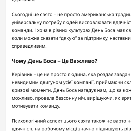
Сьогодні це свято – не просто американська тради
універсальну потребу людей висловлювати вдячність 
команди. І хоча в різних культурах День Боса має с
коли можна сказати “дякую” за підтримку, наставниц
справедливим.
Чому День Боса – Це Важливо?
Керівник – це не просто людина, яка роздає завданн
невидимим двигуном усієї компанії, приймаючи скл
кризові моменти. День Боса нагадує нам, що за кож
можливо, провела безсонну ніч, вирішуючи, як врят
мотивувати команду.
Психологічний аспект цього свята також не варто 
вдячність на робочому місці значно підвищують ріве