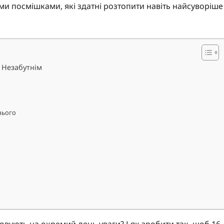
 посмішками, які здатні розтопити навіть найсуворіше
ь Незабутнім
нього
говують на окремий день уваги? І як зробити так, щоб 16