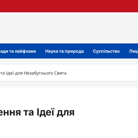
ади та лайфхаки
Наука та природа
Суспільство
Люд
 та Ідеї для Незабутнього Свята
ння та Ідеї для