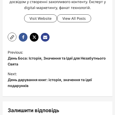
досвідом у створенні захопливого контенту. Експерт у
digital-маркетингу, фанат технологій.
Visit Website
View All Posts
P
Previous:
o
День Боса: Історія, Значення та Ідеї для Незабутнього
s
Свята
t
Next:
День дарування книг: історія, значення та ідеї
n
подарунків
a
v
i
Залишити відповідь
g