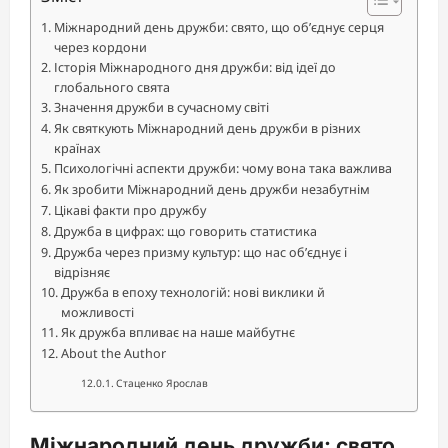
Міжнародний день дружби: свято, що об’єднує серця
через кордони
Історія Міжнародного дня дружби: від ідеї до
глобального свята
Значення дружби в сучасному світі
Як святкують Міжнародний день дружби в різних
країнах
Психологічні аспекти дружби: чому вона така важлива
Як зробити Міжнародний день дружби незабутнім
Цікаві факти про дружбу
Дружба в цифрах: що говорить статистика
Дружба через призму культур: що нас об’єднує і
відрізняє
Дружба в епоху технологій: нові виклики й
можливості
Як дружба впливає на наше майбутнє
About the Author
Стаценко Ярослав
Міжнародний день дружби: свято,