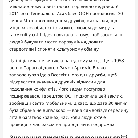
міжнародному рівні сталося порівняно недавно. У
2011 році Генеральна Асамблея ООН проголосила 30
липня Міжнародним днем дружби, визнаючи, що
міцні міжособистісні зв’язки є ключем до миру та
гармонії у світі. Ідея полягала в тому, щоб заохотити
людей будувати мости порозуміння, долати
стереотипи і сприяти культурному обміну.
Ця ініціатива не виникла на пустому місці. Ще в 1958
році в Парагваї доктор Рамон Артеміо Брачо
запропонував ідею Всесвітнього дня дружби, щоб
підкреслити значення дружніх відносин для
подолання конфліктів. Його задум поступово
поширювався, і зрештою ООН підхопила цей заклик,
зробивши свято глобальним. Цікаво, що дата 30 липня
була обрана не випадково — вона символізує середину
літа в багатьох країнах, час, коли люди охоче
проводять час разом на природі чи в подорожах.
Значення дружби в сучасному світі