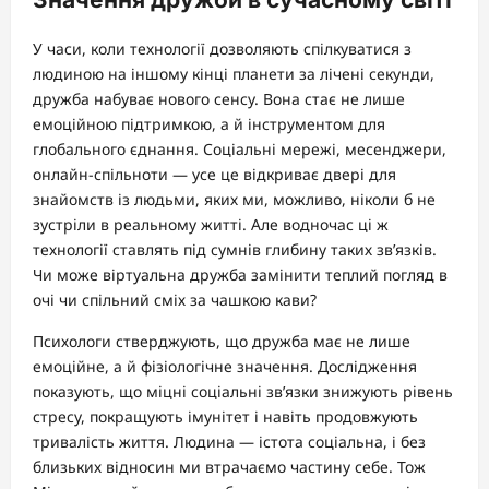
У часи, коли технології дозволяють спілкуватися з
людиною на іншому кінці планети за лічені секунди,
дружба набуває нового сенсу. Вона стає не лише
емоційною підтримкою, а й інструментом для
глобального єднання. Соціальні мережі, месенджери,
онлайн-спільноти — усе це відкриває двері для
знайомств із людьми, яких ми, можливо, ніколи б не
зустріли в реальному житті. Але водночас ці ж
технології ставлять під сумнів глибину таких зв’язків.
Чи може віртуальна дружба замінити теплий погляд в
очі чи спільний сміх за чашкою кави?
Психологи стверджують, що дружба має не лише
емоційне, а й фізіологічне значення. Дослідження
показують, що міцні соціальні зв’язки знижують рівень
стресу, покращують імунітет і навіть продовжують
тривалість життя. Людина — істота соціальна, і без
близьких відносин ми втрачаємо частину себе. Тож