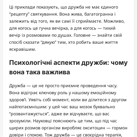
Ці приклади показують, що дружба не має єдиного
“рецепту” святкування. Вона жива, багатогранна і
залежить від того, як ви самі її сприймаєте. Можливо,
для когось це гучна вечірка, а для когось — тихий
вечір із розмовами по душах. Головне — знайти свій
спосіб сказати “дякую” тим, хто робить ваше життя
яскравішим.
Психологічні аспекти дружби: чому
вона така важлива
Дружба — це не просто приємне проведення часу.
Вона відіграє ключову роль у нашому емоційному
здоров’ї. Уявіть собі момент, коли ви ділитеся з другом
найпотаємнішим: у цей час ваш мозок буквально
“розвантажується”, адже ви відчуваєте, що вас
зрозуміли. Науковці пояснюють це тим, що під час
щирих розмов організм виробляє окситоцин — гормон
довіри і спокою. Тож дружба — це своєрідна терапія,