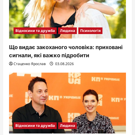
Відносини та дружба
Людина
Психологія
Що видає закоханого чоловіка: приховані
сигнали, які важко підробити
Стаценко Ярослав
03.08.2026
Відносини та дружба
Людина