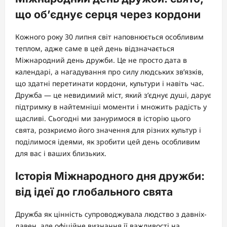
що об’єднує серця через кордони
Кожного року 30 липня світ наповнюється особливим
теплом, адже саме в цей день відзначається
Міжнародний день дружби. Це не просто дата в
календарі, а нагадування про силу людських зв’язків,
що здатні перетинати кордони, культури і навіть час.
Дружба — це невидимий міст, який з’єднує душі, дарує
підтримку в найтемніші моменти і множить радість у
щасливі. Сьогодні ми зануримося в історію цього
свята, розкриємо його значення для різних культур і
поділимося ідеями, як зробити цей день особливим
для вас і ваших близьких.
Історія Міжнародного дня дружби:
від ідеї до глобального свята
Дружба як цінність супроводжувала людство з давніх-
давен, але офіційне визнання її важливості на