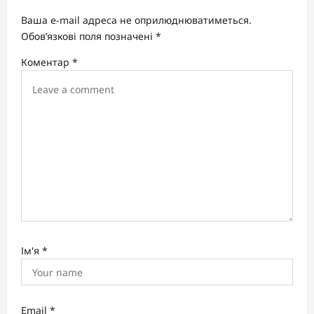
a
Ваша e-mail адреса не оприлюднюватиметься.
t
Обов’язкові поля позначені
*
i
Коментар
*
o
n
Ім'я
*
Email
*