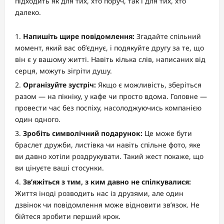
підходить як для тих, хто поруч, так і для тих, хто
далеко.
Напишіть щире повідомлення:
Згадайте спільний
момент, який вас об’єднує, і подякуйте другу за те, що
він є у вашому житті. Навіть кілька слів, написаних від
серця, можуть зігріти душу.
Організуйте зустріч:
Якщо є можливість, зберіться
разом — на пікніку, у кафе чи просто вдома. Головне —
провести час без поспіху, насолоджуючись компанією
один одного.
Зробіть символічний подарунок:
Це може бути
браслет дружби, листівка чи навіть спільне фото, яке
ви давно хотіли роздрукувати. Такий жест покаже, що
ви цінуєте ваші стосунки.
Зв’яжіться з тим, з ким давно не спілкувалися:
Життя іноді розводить нас із друзями, але один
дзвінок чи повідомлення може відновити зв’язок. Не
бійтеся зробити перший крок.