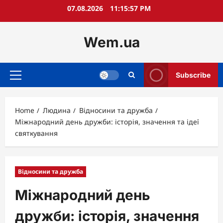
Skip
07.08.2026
11:15:58 PM
to
content
Wem.ua
Subscribe
Primary
Menu
Home
Людина
Відносини та дружба
Міжнародний день дружби: історія, значення та ідеї
святкування
Відносини та дружба
Міжнародний день
дружби: історія, значення