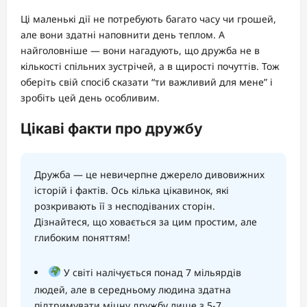
Ці маленькі дії не потребують багато часу чи грошей,
але вони здатні наповнити день теплом. А
найголовніше — вони нагадують, що дружба не в
кількості спільних зустрічей, а в щирості почуттів. Тож
оберіть свій спосіб сказати “ти важливий для мене” і
зробіть цей день особливим.
Цікаві факти про дружбу
Дружба — це невичерпне джерело дивовижних
історій і фактів. Ось кілька цікавинок, які
розкривають її з несподіваних сторін.
Дізнайтеся, що ховається за цим простим, але
глибоким поняттям!
У світі налічується понад 7 мільярдів
людей, але в середньому людина здатна
підтримувати міцну дружбу лише з 5-7