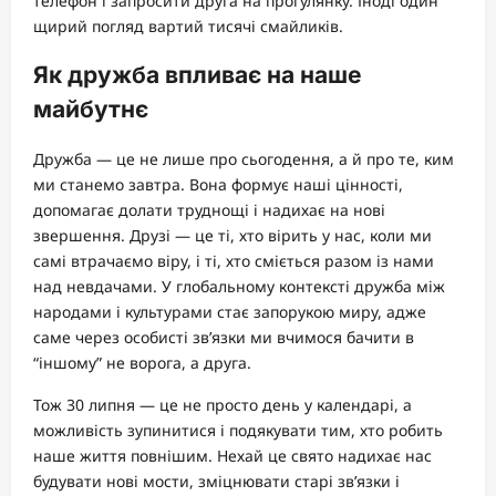
телефон і запросити друга на прогулянку. Іноді один
щирий погляд вартий тисячі смайликів.
Як дружба впливає на наше
майбутнє
Дружба — це не лише про сьогодення, а й про те, ким
ми станемо завтра. Вона формує наші цінності,
допомагає долати труднощі і надихає на нові
звершення. Друзі — це ті, хто вірить у нас, коли ми
самі втрачаємо віру, і ті, хто сміється разом із нами
над невдачами. У глобальному контексті дружба між
народами і культурами стає запорукою миру, адже
саме через особисті зв’язки ми вчимося бачити в
“іншому” не ворога, а друга.
Тож 30 липня — це не просто день у календарі, а
можливість зупинитися і подякувати тим, хто робить
наше життя повнішим. Нехай це свято надихає нас
будувати нові мости, зміцнювати старі зв’язки і