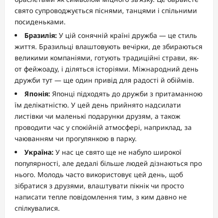
свято супроводжується піснями, танцями і спільними
посиденьками.
Бразилія:
У цій сонячній країні дружба — це стиль
життя. Бразильці влаштовують вечірки, де збираються
великими компаніями, готують традиційні страви, як-
от фейжоаду, і діляться історіями. Міжнародний день
дружби тут — ще один привід для радості й обіймів.
Японія:
Японці підходять до дружби з притаманною
їм делікатністю. У цей день прийнято надсилати
листівки чи маленькі подарунки друзям, а також
проводити час у спокійній атмосфері, наприклад, за
чаюванням чи прогулянкою в парку.
Україна:
У нас це свято ще не набуло широкої
популярності, але дедалі більше людей дізнаються про
нього. Молодь часто використовує цей день, щоб
зібратися з друзями, влаштувати пікнік чи просто
написати тепле повідомлення тим, з ким давно не
спілкувалися.