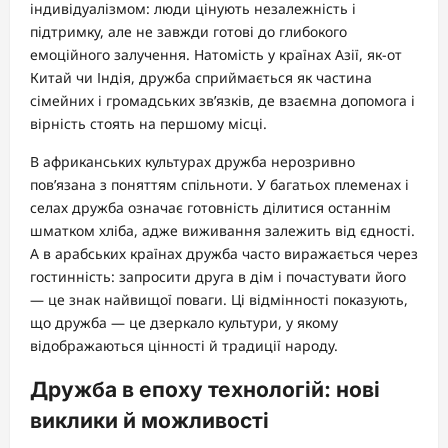
індивідуалізмом: люди цінують незалежність і
підтримку, але не завжди готові до глибокого
емоційного залучення. Натомість у країнах Азії, як-от
Китай чи Індія, дружба сприймається як частина
сімейних і громадських зв’язків, де взаємна допомога і
вірність стоять на першому місці.
В африканських культурах дружба нерозривно
пов’язана з поняттям спільноти. У багатьох племенах і
селах дружба означає готовність ділитися останнім
шматком хліба, адже виживання залежить від єдності.
А в арабських країнах дружба часто виражається через
гостинність: запросити друга в дім і почастувати його
— це знак найвищої поваги. Ці відмінності показують,
що дружба — це дзеркало культури, у якому
відображаються цінності й традиції народу.
Дружба в епоху технологій: нові
виклики й можливості