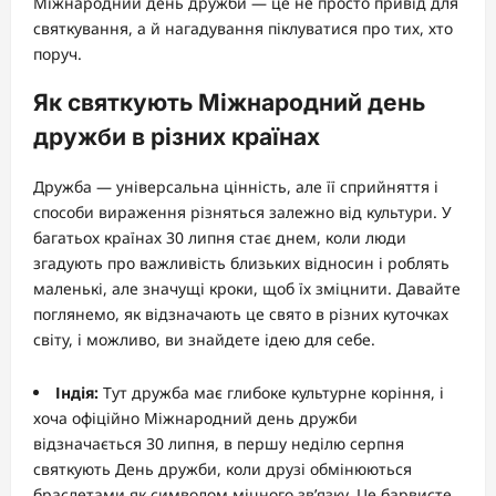
Міжнародний день дружби — це не просто привід для
святкування, а й нагадування піклуватися про тих, хто
поруч.
Як святкують Міжнародний день
дружби в різних країнах
Дружба — універсальна цінність, але її сприйняття і
способи вираження різняться залежно від культури. У
багатьох країнах 30 липня стає днем, коли люди
згадують про важливість близьких відносин і роблять
маленькі, але значущі кроки, щоб їх зміцнити. Давайте
поглянемо, як відзначають це свято в різних куточках
світу, і можливо, ви знайдете ідею для себе.
Індія:
Тут дружба має глибоке культурне коріння, і
хоча офіційно Міжнародний день дружби
відзначається 30 липня, в першу неділю серпня
святкують День дружби, коли друзі обмінюються
браслетами як символом міцного зв’язку. Це барвисте