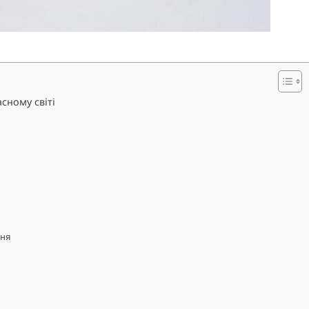
асному світі
ння