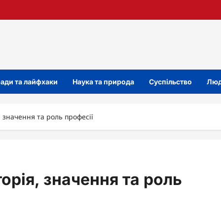
ади та лайфхаки
Наука та природа
Суспільство
Люд
, значення та роль професії
торія, значення та роль