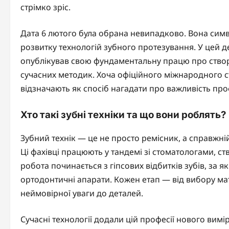
стрімко зріс.
Дата 6 лютого була обрана невипадково. Вона сим
розвитку технологій зубного протезування. У цей д
опублікував свою фундаментальну працю про створ
сучасних методик. Хоча офіційного міжнародного ста
відзначають як спосіб нагадати про важливість профе
Хто такі зубні техніки та що вони роблять?
Зубний технік — це не просто ремісник, а справжній
Ці фахівці працюють у тандемі зі стоматологами, ст
робота починається з гіпсових відбитків зубів, за
ортодонтичні апарати. Кожен етап — від вибору м
неймовірної уваги до деталей.
Сучасні технології додали цій професії нового вимі