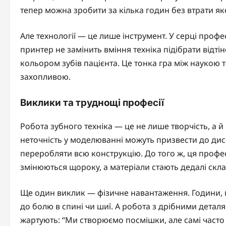
тепер можна зробити за кілька годин без втрати яко
Але технології — це лише інструмент. У серці проф
принтер не замінить вміння техніка підібрати відті
кольором зубів пацієнта. Це тонка гра між наукою 
захопливою.
Виклики та труднощі професії
Робота зубного техніка — це не лише творчість, а 
неточність у моделюванні можуть призвести до дис
переробляти всю конструкцію. До того ж, ця профес
змінюються щороку, а матеріали стають дедалі скл
Ще один виклик — фізичне навантаження. Години, п
до болю в спині чи шиї. А робота з дрібними деталя
жартують: “Ми створюємо посмішки, але самі часто 