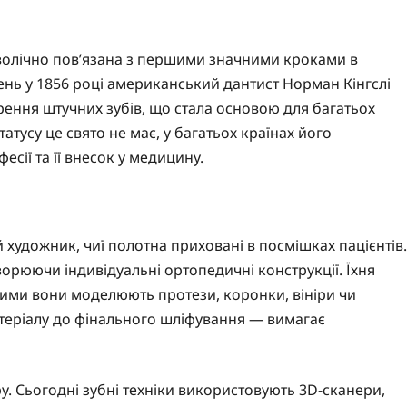
волічно пов’язана з першими значними кроками в
ень у 1856 році американський дантист Норман Кінгслі
ення штучних зубів, що стала основою для багатьох
тусу це свято не має, у багатьох країнах його
сії та її внесок у медицину.
 художник, чиї полотна приховані в посмішках пацієнтів.
ворюючи індивідуальні ортопедичні конструкції. Їхня
 якими вони моделюють протези, коронки, вініри чи
атеріалу до фінального шліфування — вимагає
ру. Сьогодні зубні техніки використовують 3D-сканери,