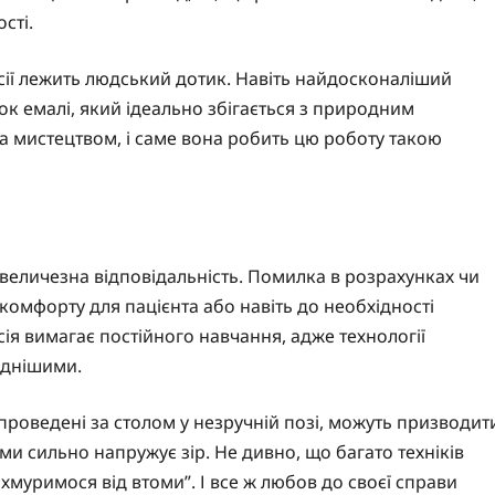
сті.
есії лежить людський дотик. Навіть найдосконаліший
нок емалі, який ідеально збігається з природним
та мистецтвом, і саме вона робить цю роботу такою
й величезна відповідальність. Помилка в розрахунках чи
комфорту для пацієнта або навіть до необхідності
ія вимагає постійного навчання, адже технології
аднішими.
роведені за столом у незручній позі, можуть призводит
ми сильно напружує зір. Не дивно, що багато техніків
хмуримося від втоми”. І все ж любов до своєї справи