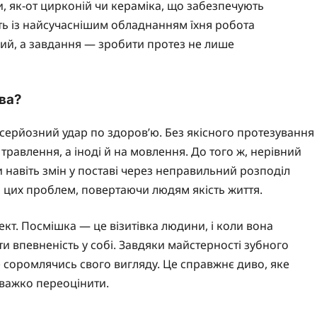
, як-от цирконій чи кераміка, що забезпечують
іть із найсучаснішим обладнанням їхня робота
ий, а завдання — зробити протез не лише
ва?
 серйозний удар по здоров’ю. Без якісного протезування
равлення, а іноді й на мовлення. До того ж, нерівний
навіть змін у поставі через неправильний розподіл
 цих проблем, повертаючи людям якість життя.
кт. Посмішка — це візитівка людини, і коли вона
и впевненість у собі. Завдяки майстерності зубного
е соромлячись свого вигляду. Це справжнє диво, яке
 важко переоцінити.