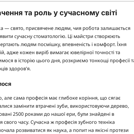
ачення та роль у сучасному світі
іка — свято, присвячене людям, чия робота залишається
явити сучасну стоматологію. Ці майстри створюють
вертають людям посмішку, впевненість і комфорт. Їхня
й, адже кожен виріб вимагає ювелірної точності та
римося в історію цього дня, розкриємо тонкощі професії т
ців здоров’я.
лося
о, але сама професія має глибоке коріння, що сягає
алися замінити втрачені зуби, використовуючи дерево,
товані 2500 роками до нашої ери, були знайдені в
 свого часу. Сучасна ж професія зубного техніка
почала розвиватися як наука, а попит на якісні протези