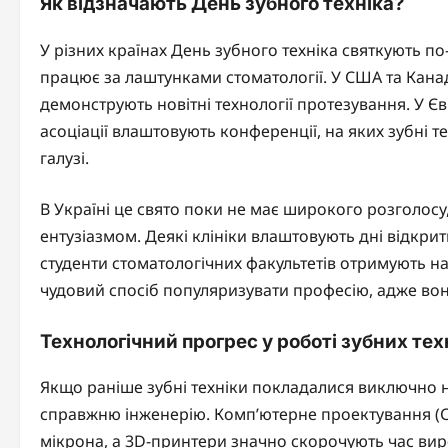
Як відзначають День зубного техніка?
У різних країнах День зубного техніка святкують по-
працює за лаштунками стоматології. У США та Канад
демонструють новітні технології протезування. У Єв
асоціації влаштовують конференції, на яких зубні
галузі.
В Україні це свято поки не має широкого розголосу
ентузіазмом. Деякі клініки влаштовують дні відкри
студенти стоматологічних факультетів отримують н
чудовий спосіб популяризувати професію, адже вона
Технологічний прогрес у роботі зубних тех
Якщо раніше зубні техніки покладалися виключно на
справжню інженерію. Комп’ютерне проектування (C
мікрона, а 3D-принтери значно скорочують час вир