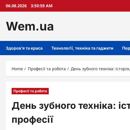
Skip
06.08.2026
3:51:00 AM
to
content
Wem.ua
Здоров’я та краса
Технології, техніка та гаджети
Пор
Home
Професії та робота
День зубного техніка: історія
Професії та робота
День зубного техніка: іс
професії