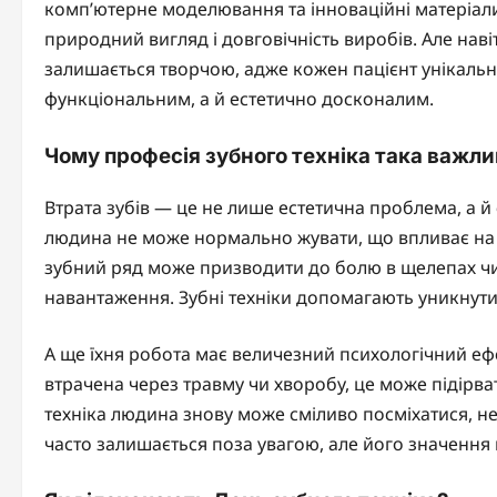
комп’ютерне моделювання та інноваційні матеріали
природний вигляд і довговічність виробів. Але нав
залишається творчою, адже кожен пацієнт унікальн
функціональним, а й естетично досконалим.
Чому професія зубного техніка така важли
Втрата зубів — це не лише естетична проблема, а й
людина не може нормально жувати, що впливає на т
зубний ряд може призводити до болю в щелепах чи 
навантаження. Зубні техніки допомагають уникнути
А ще їхня робота має величезний психологічний ефе
втрачена через травму чи хворобу, це може підірват
техніка людина знову може сміливо посміхатися, н
часто залишається поза увагою, але його значення