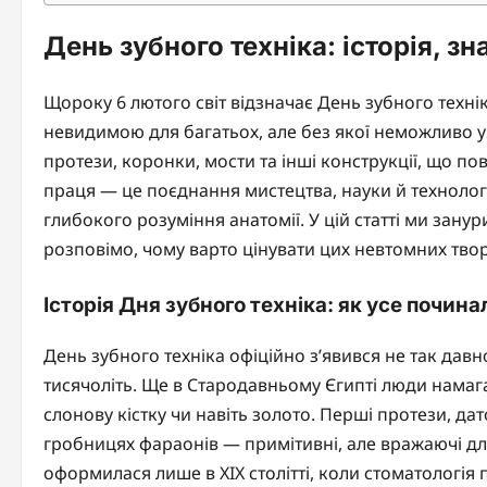
День зубного техніка: історія, зн
Щороку 6 лютого світ відзначає День зубного техн
невидимою для багатьох, але без якої неможливо у
протези, коронки, мости та інші конструкції, що по
праця — це поєднання мистецтва, науки й технологі
глибокого розуміння анатомії. У цій статті ми зану
розповімо, чому варто цінувати цих невтомних твор
Історія Дня зубного техніка: як усе почина
День зубного техніка офіційно з’явився не так давн
тисячоліть. Ще в Стародавньому Єгипті люди намаг
слонову кістку чи навіть золото. Перші протези, да
гробницях фараонів — примітивні, але вражаючі для
оформилася лише в XIX столітті, коли стоматологія 