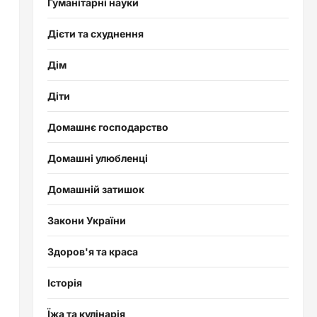
Гуманітарні науки
Дієти та схуднення
Дім
Діти
Домашнє господарство
Домашні улюбленці
Домашній затишок
Закони України
Здоров'я та краса
Історія
Їжа та кулінарія