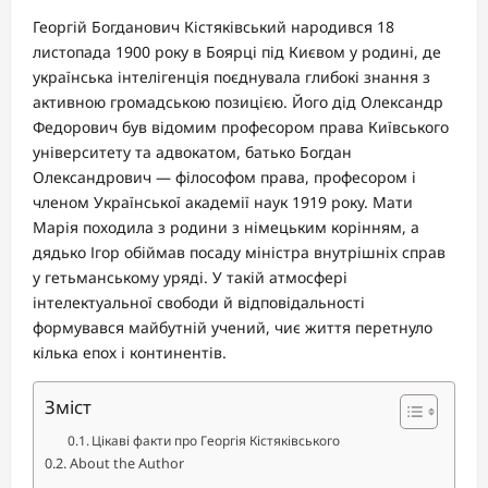
Георгій Богданович Кістяківський народився 18
листопада 1900 року в Боярці під Києвом у родині, де
українська інтелігенція поєднувала глибокі знання з
активною громадською позицією. Його дід Олександр
Федорович був відомим професором права Київського
університету та адвокатом, батько Богдан
Олександрович — філософом права, професором і
членом Української академії наук 1919 року. Мати
Марія походила з родини з німецьким корінням, а
дядько Ігор обіймав посаду міністра внутрішніх справ
у гетьманському уряді. У такій атмосфері
інтелектуальної свободи й відповідальності
формувався майбутній учений, чиє життя перетнуло
кілька епох і континентів.
Зміст
Цікаві факти про Георгія Кістяківського
About the Author