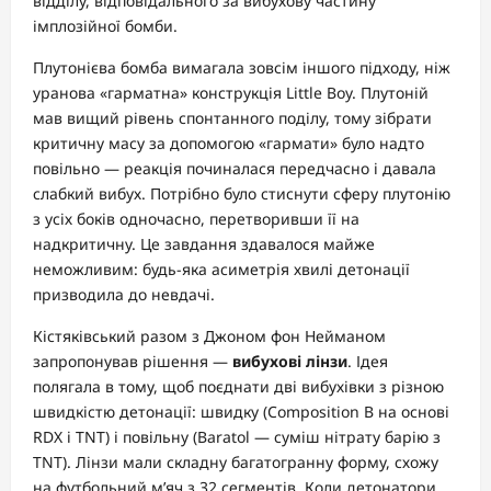
відділу, відповідального за вибухову частину
імплозійної бомби.
Плутонієва бомба вимагала зовсім іншого підходу, ніж
уранова «гарматна» конструкція Little Boy. Плутоній
мав вищий рівень спонтанного поділу, тому зібрати
критичну масу за допомогою «гармати» було надто
повільно — реакція починалася передчасно і давала
слабкий вибух. Потрібно було стиснути сферу плутонію
з усіх боків одночасно, перетворивши її на
надкритичну. Це завдання здавалося майже
неможливим: будь-яка асиметрія хвилі детонації
призводила до невдачі.
Кістяківський разом з Джоном фон Нейманом
запропонував рішення —
вибухові лінзи
. Ідея
полягала в тому, щоб поєднати дві вибухівки з різною
швидкістю детонації: швидку (Composition B на основі
RDX і TNT) і повільну (Baratol — суміш нітрату барію з
TNT). Лінзи мали складну багатогранну форму, схожу
на футбольний м’яч з 32 сегментів. Коли детонатори