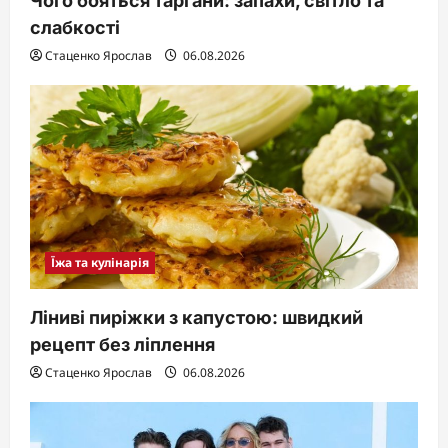
Чого бояться таргани: запахи, світло та
слабкості
Стаценко Ярослав
06.08.2026
Їжа та кулінарія
Ліниві пиріжки з капустою: швидкий
рецепт без ліплення
Стаценко Ярослав
06.08.2026