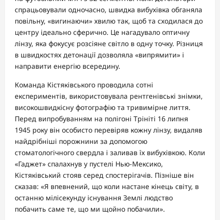
спрацьовували одночасно, швидка вибухівка обганяла
повільну, «вигинаючи» хвилю так, щоб та сходилася до
центру ідеально сферично. Це нагадувало оптичну
лінзу, яка фокусує розсіяне світло в одну точку. Різниця
в швидкостях детонації дозволяла «випрямити» і
направити енергію всередину.
Команда Кістяківського проводила сотні
експериментів, використовувала рентгенівські знімки,
високошвидкісну фотографію та тривимірне лиття.
Перед випробуванням на полігоні Трініті 16 липня
1945 року він особисто перевіряв кожну лінзу, видаляв
найдрібніші порожнини за допомогою
стоматологічного свердла і заливав їх вибухівкою. Коли
«Гаджет» спалахнув у пустелі Нью-Мексико,
Кістяківський стояв серед спостерігачів. Пізніше він
сказав: «Я впевнений, що коли настане кінець світу, в
останню мілісекунду існування Землі людство
побачить саме те, що ми щойно побачили».