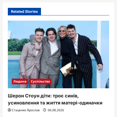
i
Related Stories
g
a
t
i
o
n
Людина
Суспільство
Шерон Стоун діти: троє синів,
усиновлення та життя матері-одиначки
Стаценко Ярослав
06.08.2026