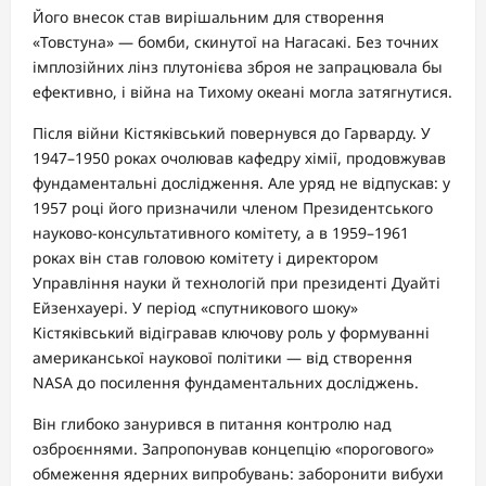
Його внесок став вирішальним для створення
«Товстуна» — бомби, скинутої на Нагасакі. Без точних
імплозійних лінз плутонієва зброя не запрацювала бы
ефективно, і війна на Тихому океані могла затягнутися.
Після війни Кістяківський повернувся до Гарварду. У
1947–1950 роках очолював кафедру хімії, продовжував
фундаментальні дослідження. Але уряд не відпускав: у
1957 році його призначили членом Президентського
науково-консультативного комітету, а в 1959–1961
роках він став головою комітету і директором
Управління науки й технологій при президенті Дуайті
Ейзенхауері. У період «спутникового шоку»
Кістяківський відігравав ключову роль у формуванні
американської наукової політики — від створення
NASA до посилення фундаментальних досліджень.
Він глибоко занурився в питання контролю над
озброєннями. Запропонував концепцію «порогового»
обмеження ядерних випробувань: заборонити вибухи