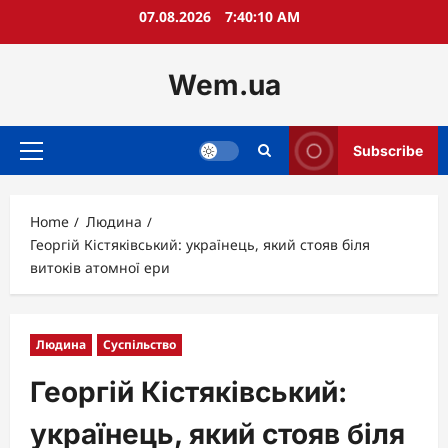
Skip
07.08.2026
7:40:12 AM
to
content
Wem.ua
Subscribe
Primary
Menu
Home
Людина
Георгій Кістяківський: українець, який стояв біля
витоків атомної ери
Людина
Суспільство
Георгій Кістяківський:
українець, який стояв біля