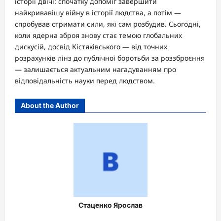
історії двічі: спочатку допоміг завершити
найкривавішу війну в історії людства, а потім —
спробував стримати сили, які сам розбудив. Сьогодні,
коли ядерна зброя знову стає темою глобальних
дискусій, досвід Кістяківського — від точних
розрахунків лінз до публічної боротьби за роззброєння
— залишається актуальним нагадуванням про
відповідальність науки перед людством.
About the Author
Стаценко Ярослав