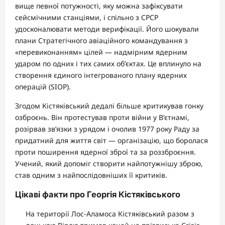
вище певної потужності, яку можна зафіксувати
сейсмічними станціями, і спільно з СРСР
удосконалювати методи верифікації. Його шокували
плани Стратегічного авіаційного командування з
«перевиконанням» цілей — надмірним ядерним
ударом по одних і тих самих об’єктах. Це вплинуло на
створення єдиного інтегрованого плану ядерних
операцій (SIOP).
Згодом Кістяківський дедалі більше критикував гонку
озброєнь. Він протестував проти війни у В’єтнамі,
розірвав зв’язки з урядом і очолив 1977 року Раду за
придатний для життя світ — організацію, що боролася
проти поширення ядерної зброї та за роззброєння.
Учений, який допоміг створити найпотужнішу зброю,
став одним з найпослідовніших її критиків.
Цікаві факти про Георгія Кістяківського
На території Лос-Аламоса Кістяківський разом з