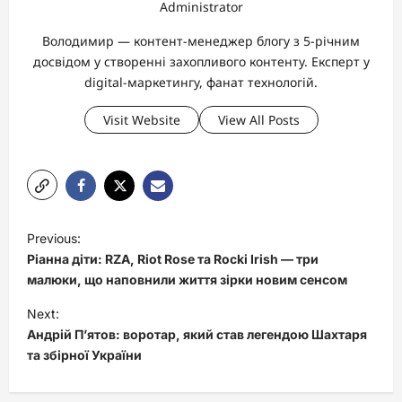
Administrator
Володимир — контент-менеджер блогу з 5-річним
досвідом у створенні захопливого контенту. Експерт у
digital-маркетингу, фанат технологій.
Visit Website
View All Posts
P
Previous:
o
Ріанна діти: RZA, Riot Rose та Rocki Irish — три
s
малюки, що наповнили життя зірки новим сенсом
t
Next:
Андрій П’ятов: воротар, який став легендою Шахтаря
n
та збірної України
a
v