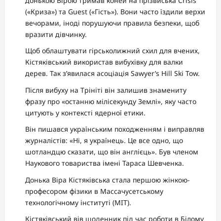
донькою Вірою тримав коней на прізвиська Crisis
(«Криза») та Guest («Гість»). Вони часто їздили верхи
вечорами, іноді порушуючи правила безпеки, щоб
вразити дівчинку.
Щоб облаштувати гірськолижний схил для вчених,
Кістяківський використав вибухівку для валки
дерев. Так з’явилася асоціація Sawyer’s Hill Ski Tow.
Після вибуху на Трініті він залишив знамениту
фразу про «останню мілісекунду Землі», яку часто
цитують у контексті ядерної етики.
Він пишався українським походженням і виправляв
журналістів: «Ні, я українець. Це все одно, що
шотландцю сказати, що він англієць». Був членом
Наукового товариства імені Тараса Шевченка.
Донька Віра Кістяківська стала першою жінкою-
професором фізики в Массачусетському
технологічному інституті (MIT).
Кістяківський вів щоденник під час роботи в Білому