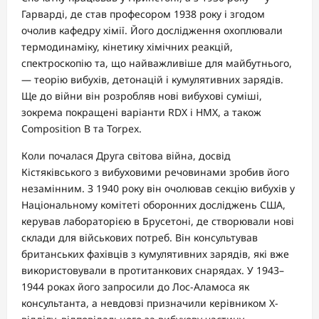
Гарварді, де став професором 1938 року і згодом
очолив кафедру хімії. Його дослідження охоплювали
термодинаміку, кінетику хімічних реакцій,
спектроскопію та, що найважливіше для майбутнього,
— теорію вибухів, детонацій і кумулятивних зарядів.
Ще до війни він розробляв нові вибухові суміші,
зокрема покращені варіанти RDX і HMX, а також
Composition B та Torpex.
Коли почалася Друга світова війна, досвід
Кістяківського з вибуховими речовинами зробив його
незамінним. З 1940 року він очолював секцію вибухів у
Національному комітеті оборонних досліджень США,
керував лабораторією в Брусетоні, де створювали нові
склади для військових потреб. Він консультував
британських фахівців з кумулятивних зарядів, які вже
використовували в протитанкових снарядах. У 1943–
1944 роках його запросили до Лос-Аламоса як
консультанта, а невдовзі призначили керівником X-