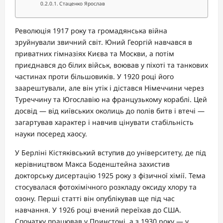
Стаценко Ярослав
Революція 1917 року та громадянська війна
зруйнували звичний світ. Юний Георгій навчався в
приватних гімназіях Києва та Москви, а потім
приєднався до білих військ, воював у піхоті та танкових
частинах проти більшовиків. У 1920 році його
заарештували, але він утік і дістався Німеччини через
Туреччину та Югославію на французькому кораблі. Цей
досвід — від київських околиць до полів битв і втечі —
загартував характер і навчив цінувати стабільність
науки посеред хаосу.
У Берліні Кістяківський вступив до університету, де під
керівництвом Макса Боденштейна захистив
докторську дисертацію 1925 року з фізичної хімії. Тема
стосувалася фотохімічного розкладу оксиду хлору та
озону. Перші статті він опублікував ще під час
навчання. У 1926 році вчений переїхав до США.
Спочатку працював у Принстоні, а з 1930 року — у