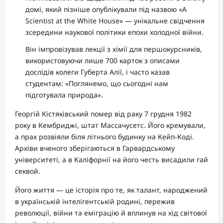
домі, який пізніше опублікували під назвою «A
Scientist at the White House» — унікальне свідчення
зсередини наукової політики епохи холодної війни.
Він імпровізував лекції з хімії для першокурсників,
використовуючи лише 700 карток з описами
дослідів колеги Губерта Алії, і часто казав
студентам: «Поглянемо, що сьогодні нам
підготувала природа».
Георгій Кістяківський помер від раку 7 грудня 1982
року в Кембриджі, штат Массачусетс. Його кремували,
а прах розвіяли біля літнього будинку на Кейп-Коді.
Архіви вченого зберігаються в Гарвардському
університеті, а в Каліфорнії на його честь висадили гай
секвой.
Його життя — це історія про те, як талант, народжений
в українській інтелігентській родині, пережив
революції, війни та еміграцію й вплинув на хід світової