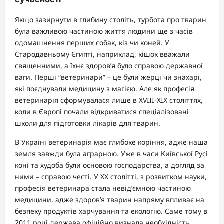
Якщо зазирнути в глибину століть, турбота про тварин
була важливою частиною життя людини ще з часів
одомашнення перших собак, кіз чи коней. У
Стародавньому Єгипті, наприклад, кішок вважали
священними, а їхнє здоров’я було справою державної
ваги. Перші “ветеринари” – це були жерці чи знахарі,
які поєднували медицину з магією. Але як професія
ветеринарія сформувалася лише в XVIII-XIX століттях,
коли в Європі почали відкриватися спеціалізовані
школи для підготовки лікарів для тварин.
В Україні ветеринарія має глибоке коріння, адже наша
земля завжди була аграрною. Уже в часи Київської Русі
коні та худоба були основою господарства, а догляд за
ними – справою честі. У ХХ столітті, з розвитком науки,
професія ветеринара стала невід’ємною частиною
медицини, адже здоров’я тварин напряму впливає на
безпеку продуктів харчування та екологію. Саме тому в
2011 році держава офіційно визнала необхідність