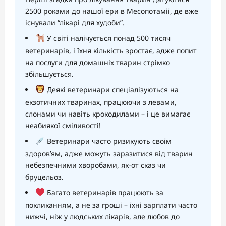
2500 роками до нашої ери в Месопотамії, де вже
існували “лікарі для худоби”.
У світі налічується понад 500 тисяч
ветеринарів, і їхня кількість зростає, адже попит
на послуги для домашніх тварин стрімко
збільшується.
Деякі ветеринари спеціалізуються на
екзотичних тваринах, працюючи з левами,
слонами чи навіть крокодилами – і це вимагає
неабиякої сміливості!
Ветеринари часто ризикують своїм
здоров’ям, адже можуть заразитися від тварин
небезпечними хворобами, як-от сказ чи
бруцельоз.
Багато ветеринарів працюють за
покликанням, а не за гроші – їхні зарплати часто
нижчі, ніж у людських лікарів, але любов до