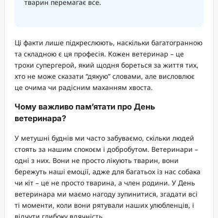
тварин перемагає все.
Ці факти лише підкреслюють, наскільки багатогранною
та складною є ця професія. Кожен ветеринар – це
трохи супергерой, який щодня бореться за життя тих,
хто не може сказати “дякую” словами, але висловлює
це очима чи радісним маханням хвоста.
Чому важливо пам’ятати про День
ветеринара?
У метушні буднів ми часто забуваємо, скільки людей
стоять за нашим спокоєм і добробутом. Ветеринари –
одні з них. Вони не просто лікують тварин, вони
бережуть наші емоції, адже для багатьох із нас собака
чи кіт – це не просто тварина, а член родини. У День
ветеринара ми маємо нагоду зупинитися, згадати всі
ті моменти, коли вони рятували наших улюбленців, і
відчути глибоку вдячність.