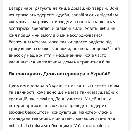
Ветеринари рятують не лише домашніх тварин. Вони
контролюють здоров’я худоби, запобігають епідеміям,
які можуть загрожувати людям, і навіть працюють у
зоопарках, зберігаючи рідкісні види. Уявіть, якби не
їхня праця – чи змогли б ми насолоджуватися
безпечним м’ясом, молоком чи просто радістю від
прогулянки з собакою, знаючи, що вона здорова? Їхній
внесок у наше життя – неоціненний, хоча часто
залишається непомітним, доки не трапиться біда.
Як святкують День ветеринара в Україні?
День ветеринара в Україні – це свято, сповнене тепла
та вдячності, хоча воно ще не має таких масштабних
традицій, як, скажімо, День учителя. У цей день у
ветеринарних клініках часто проводять відкриті
заходи: безкоштовні консультації, майстер-класи з
догляду за тваринами чи навіть маленькі свята для
клієнтів із їхніми улюбленцями. У багатьох містах