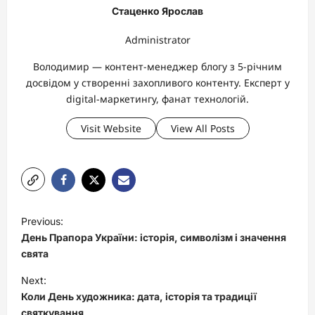
Стаценко Ярослав
Administrator
Володимир — контент-менеджер блогу з 5-річним
досвідом у створенні захопливого контенту. Експерт у
digital-маркетингу, фанат технологій.
Visit Website
View All Posts
P
Previous:
o
День Прапора України: історія, символізм і значення
s
свята
t
Next:
Коли День художника: дата, історія та традиції
n
святкування