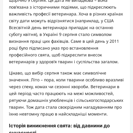
щорічно 9 серпня. Ця дата не випадкова – вона
пов’язана з історичними подіями, що підкреслюють
важливість професії ветеринара. Хоча в різних країнах
світу дати можуть відрізнятися (наприклад, у США
Всесвітній день ветеринара припадає на останню
суботу квітня), в Україні 9 серпня стало символом
визнання праці цих фахівців. Саме в цей день у 2011
році було підписано указ про встановлення
професійного свята, щоб підкреслити внесок
ветеринарів у здоров’я тварин і суспільства загалом.
Цікаво, що вибір серпня також має символічне
значення. Літо – пора, коли тварини особливо вразливі
через спеку, комах чи сезонні хвороби. Ветеринари в
цей період часто працюють на межі можливостей,
рятуючи домашніх улюбленців і сільськогосподарських
тварин. Тож дата стала своєрідним нагадуванням про
їхню невтомну працю в найскладніші моменти.
Історія виникнення свята: від давнини до
сучасності