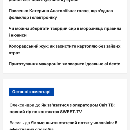
Павленко Катерина Анатоліївна: голос, що з’єднав
фольклор і електроніку
Чи можна зберігати твердий сир в морозилці: правила
і нюанси
Колорадський жук: як захистити картоплю без зайвих
втрат
Приготування макаронів: як зварити ідеально al dente
Останні коментарі
Олександра
до
Як зв’язатися з оператором Світ ТВ:
повний гід по контактах SWEET.TV
Василь
до
Як зменшити статевий потяг у чоловіків: 5
ефективних способів