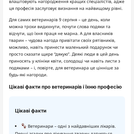
влаштовують нагородження кращих спеціалістів, адже
ця професія заслуговує визнання на найвищому рівні.
Для самих ветеринарів 9 серпня – це день, коли
можна трохи видихнути, почути слова подяки та
відчути, що їхня праця не марна. А для власників
тварин – чудова нагода привітати своїх рятівників,
можливо, навіть принести маленький подарунок чи
просто сказати щире “дякую”. Деякі люди в цей день
приносять у клініки квіти, солодощі чи навіть листи з
подяками – і, повірте, для ветеринара це цінніше за
будь-які нагороди.
Цікаві факти про ветеринарів і їхню професію
Цікаві факти
Ветеринари – одні з найдавніших лікарів.
Перші згадки про лікування тварин датуються