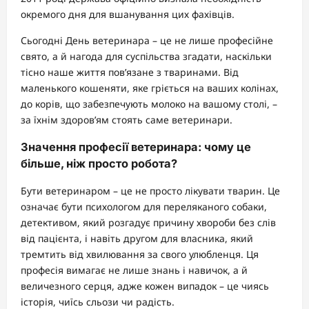
окремого дня для вшанування цих фахівців.
Сьогодні День ветеринара – це не лише професійне
свято, а й нагода для суспільства згадати, наскільки
тісно наше життя пов’язане з тваринами. Від
маленького кошеняти, яке гріється на ваших колінах,
до корів, що забезпечують молоко на вашому столі, –
за їхнім здоров’ям стоять саме ветеринари.
Значення професії ветеринара: чому це
більше, ніж просто робота?
Бути ветеринаром – це не просто лікувати тварин. Це
означає бути психологом для переляканого собаки,
детективом, який розгадує причину хвороби без слів
від пацієнта, і навіть другом для власника, який
тремтить від хвилювання за свого улюбленця. Ця
професія вимагає не лише знань і навичок, а й
величезного серця, адже кожен випадок – це чиясь
історія, чиїсь сльози чи радість.