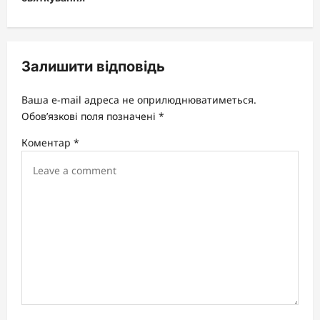
a
v
i
Залишити відповідь
g
a
Ваша e-mail адреса не оприлюднюватиметься.
t
Обов’язкові поля позначені
*
i
Коментар
*
o
n