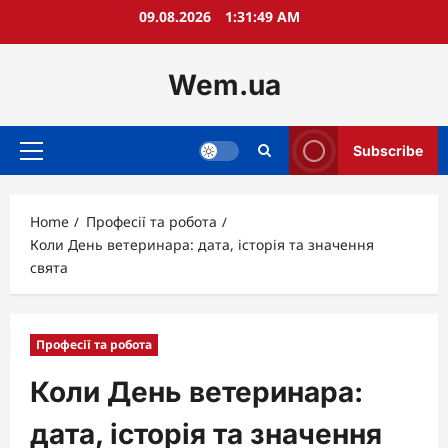
Skip
09.08.2026
1:31:50 AM
to
content
Wem.ua
Subscribe
Primary
Menu
Home
Професії та робота
Коли День ветеринара: дата, історія та значення
свята
Професії та робота
Коли День ветеринара:
дата, історія та значення