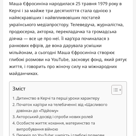
Маша Єфросиніна народилася 25 травня 1979 року в
Керчі і за майже три десятиліття стала однією з
найяскравіших і найвпливовіших постатей
українського медіапростору. Телеведуча, журналістка,
продюсерка, акторка, перекладачка та громадська
діячка — все це про неї. Її кар’єра починалася з
ранкових ефірів, де вона дарувала усмішки
мільйонам, а сьогодні Маша Єфросиніна створює
глибокі розмови на YouTube, засновує фонд, який рятує
життя, і говорить про жіночу силу на міжнародних
майданчиках.
Зміст
Дитинство в Керчі та перші уроки характеру
Початок кар’єри на телебаченні: від «Щасливого
дзвінка» до «Підйому»
Акторський досвід і спроби нових ролей
Особисте життя: кохання, материнство та
випробування війною
Перехід до YouTube: щирість і глибокі розмови