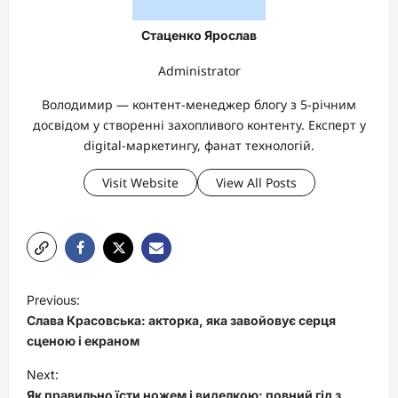
Стаценко Ярослав
Administrator
Володимир — контент-менеджер блогу з 5-річним
досвідом у створенні захопливого контенту. Експерт у
digital-маркетингу, фанат технологій.
Visit Website
View All Posts
P
Previous:
o
Слава Красовська: акторка, яка завойовує серця
s
сценою і екраном
t
Next:
Як правильно їсти ножем і виделкою: повний гід з