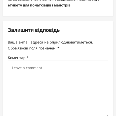
n
етикету для початківців і майстрів
a
v
i
Залишити відповідь
g
a
Ваша e-mail адреса не оприлюднюватиметься.
t
Обов’язкові поля позначені
*
i
Коментар
*
o
n