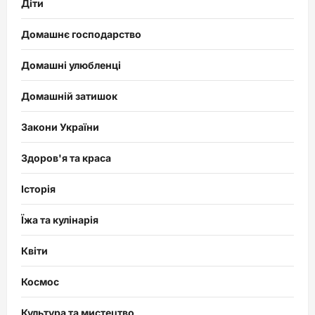
Діти
Домашнє господарство
Домашні улюбленці
Домашній затишок
Закони України
Здоров'я та краса
Історія
Їжа та кулінарія
Квіти
Космос
Культура та мистецтво