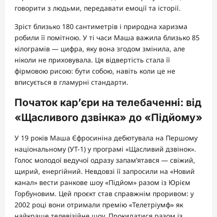
говорити з людьми, передавати емоції та історії.
Зріст близько 180 сантиметрів і природна харизма
робили її помітною. У ті часи Маша важила близько 85
кілограмів — цифра, яку вона згодом змінила, але
ніколи не приховувала. Ця відвертість стала її
фірмовою рисою: бути собою, навіть коли це не
вписується в гламурні стандарти.
Початок кар’єри на телебаченні: від
«Щасливого дзвінка» до «Підйому»
У 19 років Маша Єфросиніна дебютувала на Першому
національному (УТ-1) у програмі «Щасливий дзвінок».
Голос молодої ведучої одразу запам’ятався — свіжий,
щирий, енергійний. Невдовзі її запросили на «Новий
канал» вести ранкове шоу «Підйом» разом із Юрієм
Горбуновим. Цей проєкт став справжнім проривом: у
2002 році вони отримали премію «Телетріумф» як
найкраще телевізійне шоу. Прокидатися разом із