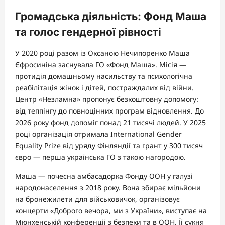
Громадська діяльність: Фонд Маша
та голос гендерної рівності
У 2020 році разом із Оксаною Нечипоренко Маша
Єфросиніна заснувала ГО «Фонд Маша». Місія —
протидія домашньому насильству та психологічна
реабілітація жінок і дітей, постраждалих від війни.
Центр «Незламна» пропонує безкоштовну допомогу:
від теппінгу до повноцінних програм відновлення. До
2026 року фонд допоміг понад 21 тисячі людей. У 2025
році організація отримала International Gender
Equality Prize від уряду Фінляндії та грант у 300 тисяч
євро — перша українська ГО з такою нагородою.
Маша — почесна амбасадорка Фонду ООН у галузі
народонаселення з 2018 року. Вона збирає мільйони
на бронежилети для військовичок, організовує
концерти «Доброго вечора, ми з України», виступає на
Мюнхенській конференції з безпеки та в ООН. Її сукня