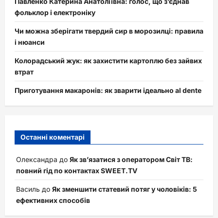
Павленко Катерина Анатоліївна: голос, що з’єднав
фольклор і електроніку
Чи можна зберігати твердий сир в морозилці: правила
і нюанси
Колорадський жук: як захистити картоплю без зайвих
втрат
Приготування макаронів: як зварити ідеально al dente
Останні коментарі
Олександра
до
Як зв’язатися з оператором Світ ТВ:
повний гід по контактах SWEET.TV
Василь
до
Як зменшити статевий потяг у чоловіків: 5
ефективних способів