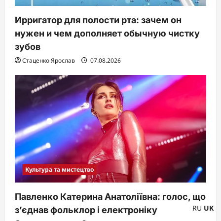
Ирригатор для полости рта: зачем он
нужен и чем дополняет обычную чистку
зубов
Стаценко Ярослав
07.08.2026
Культура та мистецтво
Павленко Катерина Анатоліївна: голос, що
RU
UK
з’єднав фольклор і електроніку