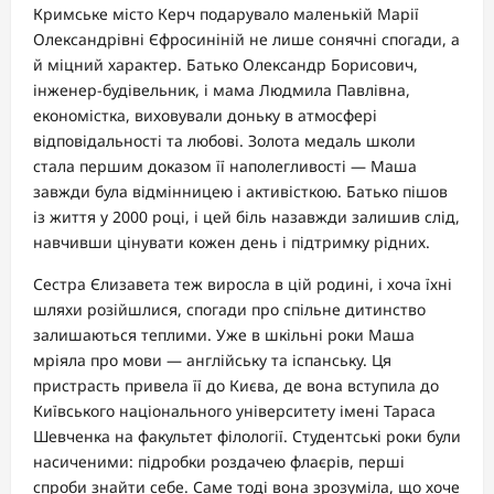
Кримське місто Керч подарувало маленькій Марії
Олександрівні Єфросиніній не лише сонячні спогади, а
й міцний характер. Батько Олександр Борисович,
інженер-будівельник, і мама Людмила Павлівна,
економістка, виховували доньку в атмосфері
відповідальності та любові. Золота медаль школи
стала першим доказом її наполегливості — Маша
завжди була відмінницею і активісткою. Батько пішов
із життя у 2000 році, і цей біль назавжди залишив слід,
навчивши цінувати кожен день і підтримку рідних.
Сестра Єлизавета теж виросла в цій родині, і хоча їхні
шляхи розійшлися, спогади про спільне дитинство
залишаються теплими. Уже в шкільні роки Маша
мріяла про мови — англійську та іспанську. Ця
пристрасть привела її до Києва, де вона вступила до
Київського національного університету імені Тараса
Шевченка на факультет філології. Студентські роки були
насиченими: підробки роздачею флаєрів, перші
спроби знайти себе. Саме тоді вона зрозуміла, що хоче