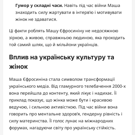
Гумор у складні часи.
Навіть під час війни Маша
знаходить силу жартувати в інтерв’ю і мотивувати
жінок не здаватися.
Ці факти роблять Машу Єфросиніну не недосяжною
зіркою, а живою, справжньою людиною, яка проходить
той самий шлях, що й мільйони українців.
Вплив на українську культуру та
жінок
Маша Єфросиніна стала символом трансформації
українського медіа. Від гламурного телебачення 2000-х
вона перейшла до контенту, який лікує і надихає. Її
приклад показує, що жінка може бути і красивою
ведучою, і сильною активісткою. Під час війни вона
говорить про ментальне здоров’я, гендерну рівність і
силу материнства. Її голос лунає на міжнародних
форумах, нагадуючи світу про українську стійкість.