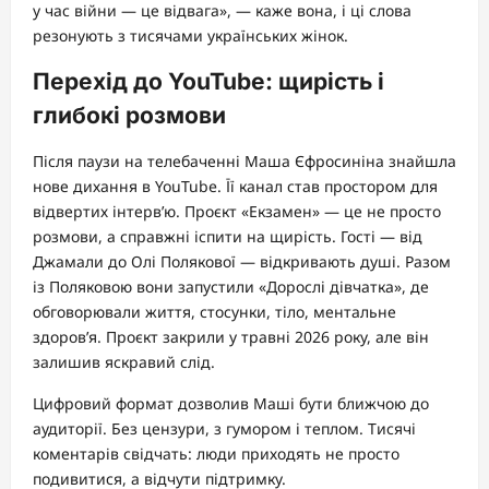
у час війни — це відвага», — каже вона, і ці слова
резонують з тисячами українських жінок.
Перехід до YouTube: щирість і
глибокі розмови
Після паузи на телебаченні Маша Єфросиніна знайшла
нове дихання в YouTube. Її канал став простором для
відвертих інтерв’ю. Проєкт «Екзамен» — це не просто
розмови, а справжні іспити на щирість. Гості — від
Джамали до Олі Полякової — відкривають душі. Разом
із Поляковою вони запустили «Дорослі дівчатка», де
обговорювали життя, стосунки, тіло, ментальне
здоров’я. Проєкт закрили у травні 2026 року, але він
залишив яскравий слід.
Цифровий формат дозволив Маші бути ближчою до
аудиторії. Без цензури, з гумором і теплом. Тисячі
коментарів свідчать: люди приходять не просто
подивитися, а відчути підтримку.