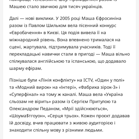
Машею стало звичкою для тисяч українців.
Далі — нові виклики. У 2005 році Маша Єфросиніна
разом із Павлом Шильком вела пісенний конкурс
«Євробачення» в Києві. Ця подія вивела її на
міжнародний рівень. Вона впевнено трималася на
сцені, жартувала, підтримувала учасників. Тоді її
перекладацькі навички стали в пригоді — Маша вільно
спілкувалася англійською та іспанською, що додавало
шарму ефірам.
Пізніше були «Лінія конфлікту» на ICTV, «Один у полі»
та «Модний вирок» на «Інтері», «Фабрика зірок-3» і
«Суперфінал» на тому ж каналі. Маша вела «Україна
сльозам не вірить» разом із Сергієм Притулою та
Олександром Педаном, «Мрії здійснюються»,
«Шоума$тгоуон», «Серця трьох». Кожен проєкт додавав
їй досвіду, вчив працювати з живою аудиторією і
знаходити спільну мову з різними людьми.