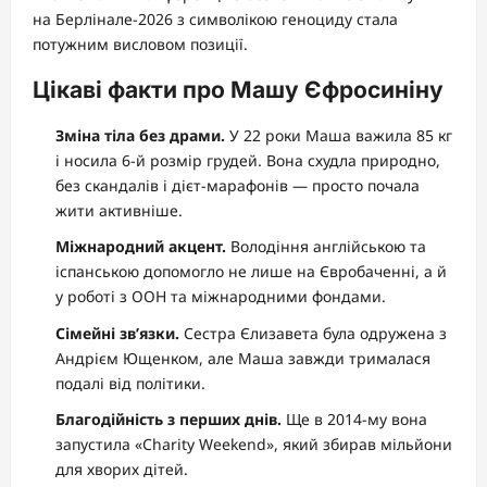
на Берлінале-2026 з символікою геноциду стала
потужним висловом позиції.
Цікаві факти про Машу Єфросиніну
Зміна тіла без драми.
У 22 роки Маша важила 85 кг
і носила 6-й розмір грудей. Вона схудла природно,
без скандалів і дієт-марафонів — просто почала
жити активніше.
Міжнародний акцент.
Володіння англійською та
іспанською допомогло не лише на Євробаченні, а й
у роботі з ООН та міжнародними фондами.
Сімейні зв’язки.
Сестра Єлизавета була одружена з
Андрієм Ющенком, але Маша завжди трималася
подалі від політики.
Благодійність з перших днів.
Ще в 2014-му вона
запустила «Charity Weekend», який збирав мільйони
для хворих дітей.