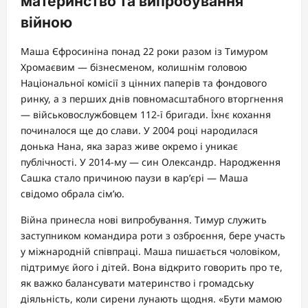
материнство та випробування
війною
Маша Єфросиніна понад 22 роки разом із Тимуром
Хромаєвим — бізнесменом, колишнім головою
Національної комісії з цінних паперів та фондового
ринку, а з перших днів повномасштабного вторгнення
— військовослужбовцем 112-ї бригади. Їхнє кохання
починалося ще до слави. У 2004 році народилася
донька Нана, яка зараз живе окремо і уникає
публічності. У 2014-му — син Олександр. Народження
Сашка стало причиною паузи в кар’єрі — Маша
свідомо обрала сім’ю.
Війна принесла нові випробування. Тимур служить
заступником командира роти з озброєння, бере участь
у міжнародній співпраці. Маша пишається чоловіком,
підтримує його і дітей. Вона відкрито говорить про те,
як важко балансувати материнство і громадську
діяльність, коли сирени лунають щодня. «Бути мамою