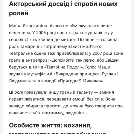
Акторський досвід і спроби нових
ролей
Маша Єфросиніна ніколи не обмежувалася лише
веденням. У 2006 році вона зіграла журналістку у
серіалі «П’ять хвилин до метро». Пізніше — головна
роль Тамари в «Потрійному захисті» 2016-го.
Театральна сцена теж приваблювала: у 2007 році вона
грала в антрепризі «Допомогти так легко, або Звідки
беруться діти» в «Театрі на Подолі». Голос Маши
звучав у мультфільмі «Викрадена принцеса: Руслан і
Людмила» та в комедії «Пригоди S Миколая».
Ці ролі показували іншу грань її таланту — вміння
перевтілюватися, передавати емоції без слів. Вона
завжди обирала проєкти, де можна було говорити про
важливе: сім’ю, підтримку, людяність.
Особисте життя: кохання,