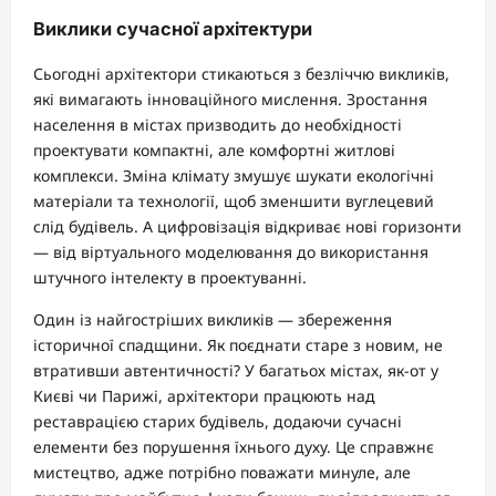
Виклики сучасної архітектури
Сьогодні архітектори стикаються з безліччю викликів,
які вимагають інноваційного мислення. Зростання
населення в містах призводить до необхідності
проектувати компактні, але комфортні житлові
комплекси. Зміна клімату змушує шукати екологічні
матеріали та технології, щоб зменшити вуглецевий
слід будівель. А цифровізація відкриває нові горизонти
— від віртуального моделювання до використання
штучного інтелекту в проектуванні.
Один із найгостріших викликів — збереження
історичної спадщини. Як поєднати старе з новим, не
втративши автентичності? У багатьох містах, як-от у
Києві чи Парижі, архітектори працюють над
реставрацією старих будівель, додаючи сучасні
елементи без порушення їхнього духу. Це справжнє
мистецтво, адже потрібно поважати минуле, але