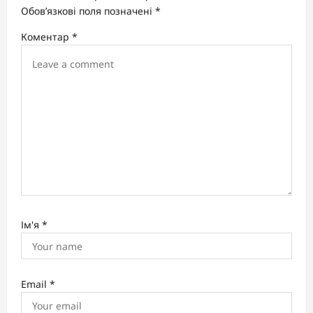
a
Обов’язкові поля позначені
*
t
Коментар
*
i
o
n
Ім'я
*
Email
*