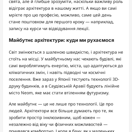
свята, але й глибше зрозуміти, наскільки важливу роль
відіграє архітектура в нашому житті. А якщо ви самі
мрієте про цю професію, можливо, саме цей день
стане поштовхом для першого кроку — наприклад,
запису на курси чи відвідування лекції.
Майбутнє архітектури: куди ми рухаємося
Світ змінюється з шаленою швидкістю, і архітектура не
стоїть на місці. У майбутньому нас чекають будівлі, які
самі вироблятимуть енергію, міста, що адаптуються до
кліматичних змін, і навіть підводні чи космічні
поселення. Вже зараз у Японії тестують технології 3D-
друку будинків, а в Саудівській Аравії будують лінійне
місто Neom, яке має стати втіленням футуризму.
Але майбутнє — це не лише про технології. Це про
людей. Архітектори все більше думають про те, як
зробити простір інклюзивним, щоб кожен —
незалежно від віку чи фізичних можливостей —
почувався комфортно. І коли я бачу, як у маленьких