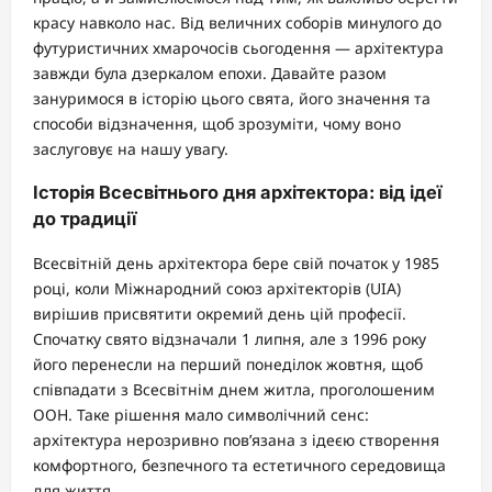
красу навколо нас. Від величних соборів минулого до
футуристичних хмарочосів сьогодення — архітектура
завжди була дзеркалом епохи. Давайте разом
зануримося в історію цього свята, його значення та
способи відзначення, щоб зрозуміти, чому воно
заслуговує на нашу увагу.
Історія Всесвітнього дня архітектора: від ідеї
до традиції
Всесвітній день архітектора бере свій початок у 1985
році, коли Міжнародний союз архітекторів (UIA)
вирішив присвятити окремий день цій професії.
Спочатку свято відзначали 1 липня, але з 1996 року
його перенесли на перший понеділок жовтня, щоб
співпадати з Всесвітнім днем житла, проголошеним
ООН. Таке рішення мало символічний сенс:
архітектура нерозривно пов’язана з ідеєю створення
комфортного, безпечного та естетичного середовища
для життя.