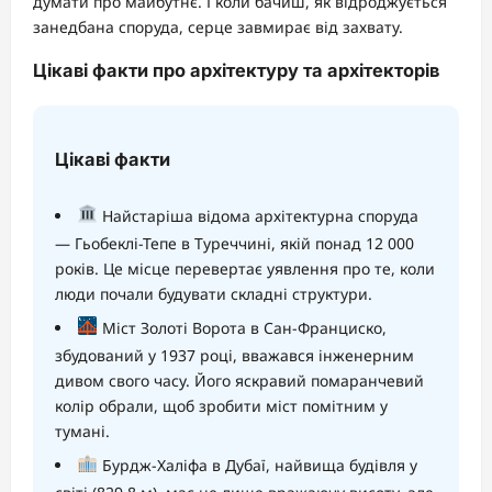
думати про майбутнє. І коли бачиш, як відроджується
занедбана споруда, серце завмирає від захвату.
Цікаві факти про архітектуру та архітекторів
Цікаві факти
Найстаріша відома архітектурна споруда
— Гьобеклі-Тепе в Туреччині, якій понад 12 000
років. Це місце перевертає уявлення про те, коли
люди почали будувати складні структури.
Міст Золоті Ворота в Сан-Франциско,
збудований у 1937 році, вважався інженерним
дивом свого часу. Його яскравий помаранчевий
колір обрали, щоб зробити міст помітним у
тумані.
Бурдж-Халіфа в Дубаї, найвища будівля у