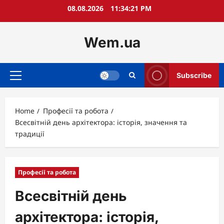
Skip
08.08.2026
11:34:22 PM
to
content
Wem.ua
Subscribe
Primary
Menu
Home
Професії та робота
Всесвітній день архітектора: історія, значення та
традиції
Професії та робота
Всесвітній день
архітектора: історія,