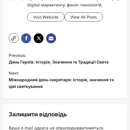
digital-маркетингу, фанат технологій.
Visit Website
View All Posts
P
Previous:
o
День Героїв: Історія, Значення та Традиції Свята
s
Next:
t
Міжнародний день секретаря: історія, значення та
ідеї святкування
n
a
v
Залишити відповідь
i
g
Ваша e-mail адреса не оприлюднюватиметься.