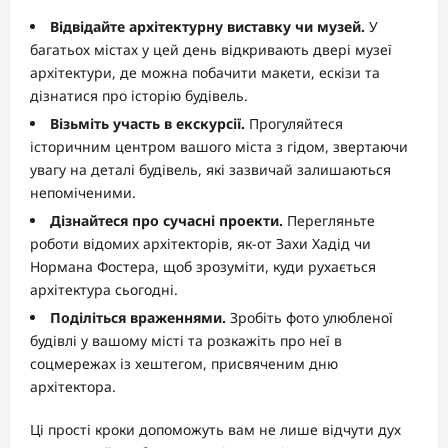
Відвідайте архітектурну виставку чи музей.
У
багатьох містах у цей день відкривають двері музеї
архітектури, де можна побачити макети, ескізи та
дізнатися про історію будівель.
Візьміть участь в екскурсії.
Прогуляйтеся
історичним центром вашого міста з гідом, звертаючи
увагу на деталі будівель, які зазвичай залишаються
непоміченими.
Дізнайтеся про сучасні проекти.
Перегляньте
роботи відомих архітекторів, як-от Захи Хадід чи
Нормана Фостера, щоб зрозуміти, куди рухається
архітектура сьогодні.
Поділіться враженнями.
Зробіть фото улюбленої
будівлі у вашому місті та розкажіть про неї в
соцмережах із хештегом, присвяченим дню
архітектора.
Ці прості кроки допоможуть вам не лише відчути дух