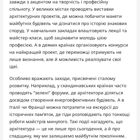
завжди з акцентом на творчість і професійну
спільноту. У великих містах проводять виставки
архітектурних проектів, де можна побачити макети
майбутніх будівель чи дізнатися про історію знакових
споруд. У навчальних закладах влаштовують лекції та
майстер-класи, щоб зацікавити молодь цією
професією. А в деяких країнах організовують конкурси
на найкращий проект, де переможці отримують не
лише визнання, але й можливість реалізувати свої
ідеї.
Особливо вражають заходи, присвячені сталому
розвитку. Наприклад, у скандинавських країнах часто
проводять “зелені” форуми, де архітектори діляться
досвідом створення енергоефективних будівель. А в
Італії чи Франції можна потрапити на екскурсії до
історичних пам’яток, де гіди розповідають про тонкощі
роботи майстрів минулого. Такі події нагадують, що
архітектура — це не лише про сьогодення, а й про
спадщину, яку ми залишаємо майбутнім поколінням.