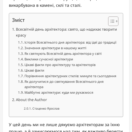
викарбувана в камені, склі та сталі.
Зміст
Всесвітній день архітектора: свято, що надихає творити
красу
Історія Всесвітнього дня архітектора: від ідеї до традиції
Значення архітектури в нашому житті
Як святкують Всесвітній день архітектора у світі
Виклики сучасної архітектури
Цікаві факти про архітектуру та архітекторів
Цікаві факти
Порівняння архітектурних стилів: минуле та сьогодення
Як долучитися до святкування Всесвітнього дня
архітектора
Майбутнє архітектури: куди ми рухаємося
About the Author
Стаценко Ярослав
У цей день ми не лише дякуємо архітекторам за їхню
працю, а й замислюємося над тим, як важливо берегти