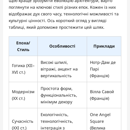
Щоб краще зрозуміти еволюцію архітектури, варто
поглянути на ключові стилі різних епох. Кожен із них
відображає дух свого часу, технологічні можливості та
культурні цінності. Ось короткий огляд у вигляді
таблиці, який допоможе простежити цей шлях.
Епоха/
Особливості
Приклади
Стиль
Високі шпилі,
Нотр-Дам де
Готика (XII–
вітражі, акцент на
Парі
XVI ст.)
вертикальність
(Франція)
Простота форм,
Модернізм
Вілла Савой
функціональність,
(XX ст.)
(Франція)
мінімум декору
Екологічність,
One Angel
Сучасність
технологічність,
Square
(XXI ст.)
інтеграція з
(Велика