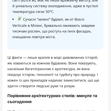
світі (829,8 м), має не лише вражаючу висоту, але
й унікальну систему охолодження, адже в пустелі
температура сягає 50°C.
Сучасні “зелені” будівлі, як-от Bosco
Verticale в Мілані, буквально оживають завдяки
тисячам рослин, що ростуть на їхніх фасадах,
очищаючи повітря міста.
Ці факти — лише крапля в морі дивовижних історій,
які ховаються за кожною будівлею. Вони показують,
наскільки багатогранною є архітектура, як вона
поєднує історію, технології та турботу про природу. І
кожен із цих прикладів надихає замислитися, що ще
здатні створити людські руки та розум.
Порівняння архітектурних стилів: минуле та
сьогодення