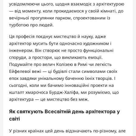
усвідомлюючи цього, щодня взаємодіє з архітектурою
— від моменту, коли прокидаємося у своїй кімнаті, до
вечірньої прогулянки парком, спроектованим із
турботою про людей.
Ця професія поєднує мистецтво й науку, адже
архітектор мусить бути одночасно художником і
інженером. Він створює не просто функціональні
споруди, а простори, що викликають емоції.
Подумайте про велич Колізею в Римі чи легкість
Ейфелевої вежі — ці будівлі стали символами своїх
епох завдяки унікальному баченню їхніх творців. І
сьогодні, коли ми бачимо інноваційні проекти на
кшталт хмарочоса Бурдж-Халіфа, ми розуміємо, що
архітектура — це мистецтво без меж.
Як святкують Всесвітній день архітектора у
світі
У різних країнах цей день відзначають по-різному, але