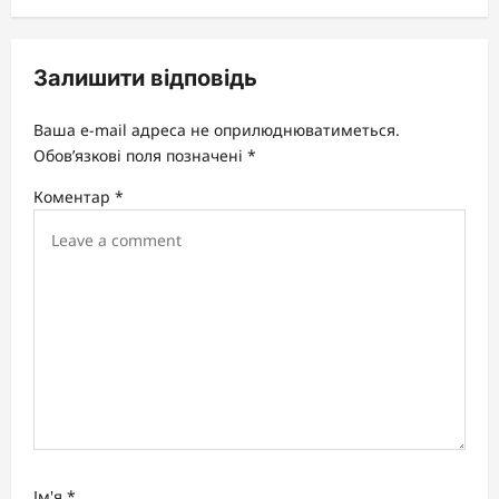
v
i
Залишити відповідь
g
a
Ваша e-mail адреса не оприлюднюватиметься.
t
Обов’язкові поля позначені
*
i
Коментар
*
o
n
Ім'я
*