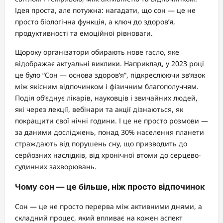
Ідея проста, але потужна: нагадати, що сон — це не
просто біологічна функція, а ключ до здоров’я,
продуктивності та емоційної рівноваги.
Щороку організатори обирають нове гасло, яке
відображає актуальні виклики. Наприклад, у 2023 році
це було “Сон — основа здоров’я”, підкреслюючи зв’язок
між якісним відпочинком і фізичним благополуччям.
Подія об’єднує лікарів, науковців і звичайних людей,
які через лекції, вебінари та акції дізнаються, як
покращити свої нічні години. І це не просто розмови —
за даними досліджень, понад 30% населення планети
страждають від порушень сну, що призводить до
серйозних наслідків, від хронічної втоми до серцево-
судинних захворювань.
Чому сон — це більше, ніж просто відпочинок
Сон — це не просто перерва між активними днями, а
складний процес, який впливає на кожен аспект