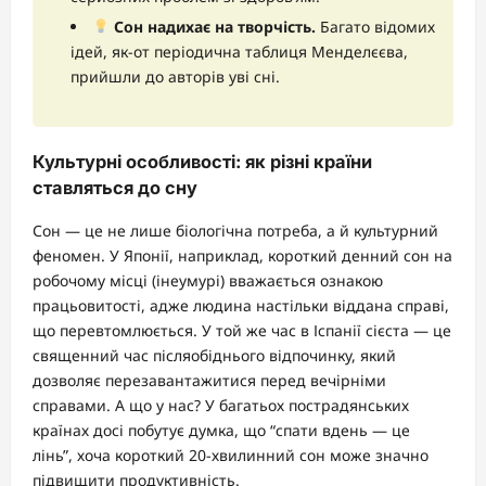
Сон надихає на творчість.
Багато відомих
ідей, як-от періодична таблиця Менделєєва,
прийшли до авторів уві сні.
Культурні особливості: як різні країни
ставляться до сну
Сон — це не лише біологічна потреба, а й культурний
феномен. У Японії, наприклад, короткий денний сон на
робочому місці (інеумурі) вважається ознакою
працьовитості, адже людина настільки віддана справі,
що перевтомлюється. У той же час в Іспанії сієста — це
священний час післяобіднього відпочинку, який
дозволяє перезавантажитися перед вечірніми
справами. А що у нас? У багатьох пострадянських
країнах досі побутує думка, що “спати вдень — це
лінь”, хоча короткий 20-хвилинний сон може значно
підвищити продуктивність.