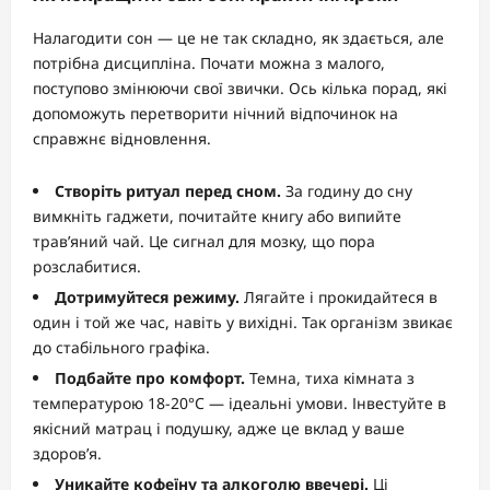
Налагодити сон — це не так складно, як здається, але
потрібна дисципліна. Почати можна з малого,
поступово змінюючи свої звички. Ось кілька порад, які
допоможуть перетворити нічний відпочинок на
справжнє відновлення.
Створіть ритуал перед сном.
За годину до сну
вимкніть гаджети, почитайте книгу або випийте
трав’яний чай. Це сигнал для мозку, що пора
розслабитися.
Дотримуйтеся режиму.
Лягайте і прокидайтеся в
один і той же час, навіть у вихідні. Так організм звикає
до стабільного графіка.
Подбайте про комфорт.
Темна, тиха кімната з
температурою 18-20°C — ідеальні умови. Інвестуйте в
якісний матрац і подушку, адже це вклад у ваше
здоров’я.
Уникайте кофеїну та алкоголю ввечері.
Ці