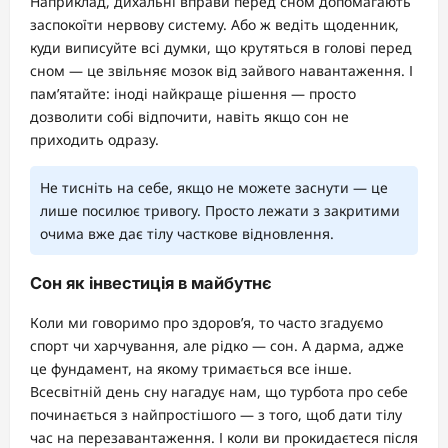
Наприклад, дихальні вправи перед сном допомагають
заспокоїти нервову систему. Або ж ведіть щоденник,
куди виписуйте всі думки, що крутяться в голові перед
сном — це звільняє мозок від зайвого навантаження. І
пам’ятайте: іноді найкраще рішення — просто
дозволити собі відпочити, навіть якщо сон не
приходить одразу.
Не тисніть на себе, якщо не можете заснути — це
лише посилює тривогу. Просто лежати з закритими
очима вже дає тілу часткове відновлення.
Сон як інвестиція в майбутнє
Коли ми говоримо про здоров’я, то часто згадуємо
спорт чи харчування, але рідко — сон. А дарма, адже
це фундамент, на якому тримається все інше.
Всесвітній день сну нагадує нам, що турбота про себе
починається з найпростішого — з того, щоб дати тілу
час на перезавантаження. І коли ви прокидаєтеся після