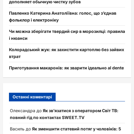
дополняет обычную чистку зубов
Павленко Катерина Анатоліївна: голос, що з’єднав
фольклор і електроніку
Чи можна зберігати твердий сир в морозилці: правила
і нюанси
Колорадський жук: як захистити картоплю без зайвих
втрат
Приготування макаронів: як зварити ідеально al dente
Останні коментарі
Олександра
до
Як зв’язатися з оператором Світ ТВ:
повний гід по контактах SWEET.TV
Василь
до
Як зменшити статевий потяг у чоловіків: 5