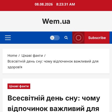
Skip
08.08.2026
8:23:32 AM
to
content
Wem.ua
Subscribe
Primary
Menu
Home
Цікаві факти
Всесвітній день сну: чому відпочинок важливий для
здоров’я
Цікаві факти
Всесвітній день сну: чому
відпочинок важливий для