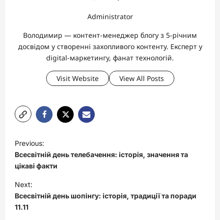
Administrator
Володимир — контент-менеджер блогу з 5-річним
досвідом у створенні захопливого контенту. Експерт у
digital-маркетингу, фанат технологій.
Visit Website
View All Posts
P
Previous:
o
Всесвітній день телебачення: історія, значення та
s
цікаві факти
t
Next:
Всесвітній день шопінгу: історія, традиції та поради
n
11.11
a