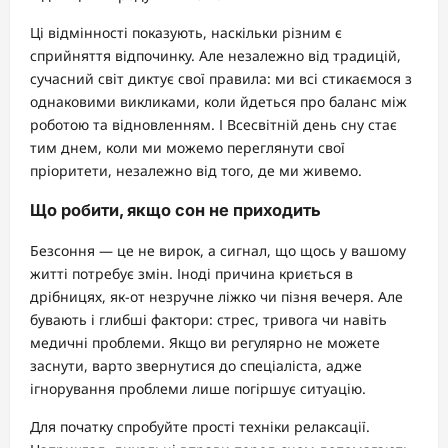
Ці відмінності показують, наскільки різним є
сприйняття відпочинку. Але незалежно від традицій,
сучасний світ диктує свої правила: ми всі стикаємося з
однаковими викликами, коли йдеться про баланс між
роботою та відновленням. І Всесвітній день сну стає
тим днем, коли ми можемо переглянути свої
пріоритети, незалежно від того, де ми живемо.
Що робити, якщо сон не приходить
Безсоння — це не вирок, а сигнал, що щось у вашому
житті потребує змін. Іноді причина криється в
дрібницях, як-от незручне ліжко чи пізня вечеря. Але
бувають і глибші фактори: стрес, тривога чи навіть
медичні проблеми. Якщо ви регулярно не можете
заснути, варто звернутися до спеціаліста, адже
ігнорування проблеми лише погіршує ситуацію.
Для початку спробуйте прості техніки релаксації.