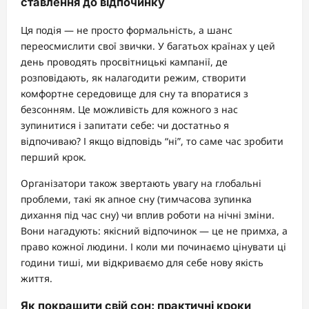
ставлення до відпочинку
Ця подія — не просто формальність, а шанс
переосмислити свої звички. У багатьох країнах у цей
день проводять просвітницькі кампанії, де
розповідають, як налагодити режим, створити
комфортне середовище для сну та впоратися з
безсонням. Це можливість для кожного з нас
зупинитися і запитати себе: чи достатньо я
відпочиваю? І якщо відповідь “ні”, то саме час зробити
перший крок.
Організатори також звертають увагу на глобальні
проблеми, такі як апное сну (тимчасова зупинка
дихання під час сну) чи вплив роботи на нічні зміни.
Вони нагадують: якісний відпочинок — це не примха, а
право кожної людини. І коли ми починаємо цінувати ці
години тиші, ми відкриваємо для себе нову якість
життя.
Як покращити свій сон: практичні кроки