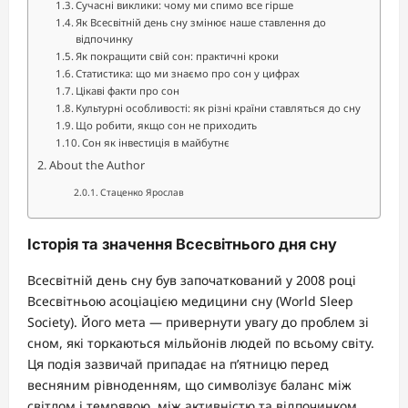
Сучасні виклики: чому ми спимо все гірше
Як Всесвітній день сну змінює наше ставлення до
відпочинку
Як покращити свій сон: практичні кроки
Статистика: що ми знаємо про сон у цифрах
Цікаві факти про сон
Культурні особливості: як різні країни ставляться до сну
Що робити, якщо сон не приходить
Сон як інвестиція в майбутнє
About the Author
Стаценко Ярослав
Історія та значення Всесвітнього дня сну
Всесвітній день сну був започаткований у 2008 році
Всесвітньою асоціацією медицини сну (World Sleep
Society). Його мета — привернути увагу до проблем зі
сном, які торкаються мільйонів людей по всьому світу.
Ця подія зазвичай припадає на п’ятницю перед
весняним рівноденням, що символізує баланс між
світлом і темрявою, між активністю та відпочинком.