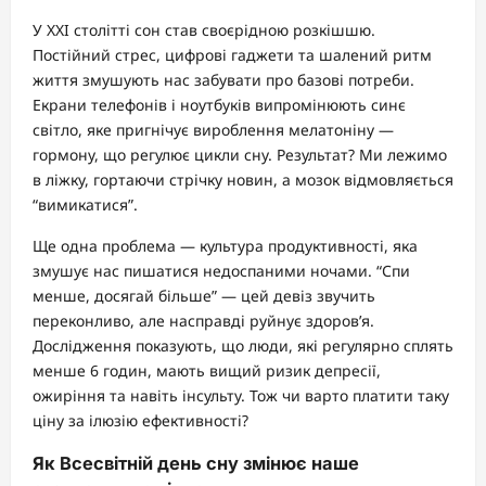
У XXI столітті сон став своєрідною розкішшю.
Постійний стрес, цифрові гаджети та шалений ритм
життя змушують нас забувати про базові потреби.
Екрани телефонів і ноутбуків випромінюють синє
світло, яке пригнічує вироблення мелатоніну —
гормону, що регулює цикли сну. Результат? Ми лежимо
в ліжку, гортаючи стрічку новин, а мозок відмовляється
“вимикатися”.
Ще одна проблема — культура продуктивності, яка
змушує нас пишатися недоспаними ночами. “Спи
менше, досягай більше” — цей девіз звучить
переконливо, але насправді руйнує здоров’я.
Дослідження показують, що люди, які регулярно сплять
менше 6 годин, мають вищий ризик депресії,
ожиріння та навіть інсульту. Тож чи варто платити таку
ціну за ілюзію ефективності?
Як Всесвітній день сну змінює наше