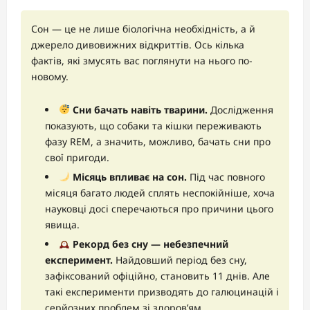
Сон — це не лише біологічна необхідність, а й
джерело дивовижних відкриттів. Ось кілька
фактів, які змусять вас поглянути на нього по-
новому.
Сни бачать навіть тварини.
Дослідження
показують, що собаки та кішки переживають
фазу REM, а значить, можливо, бачать сни про
свої пригоди.
Місяць впливає на сон.
Під час повного
місяця багато людей сплять неспокійніше, хоча
науковці досі сперечаються про причини цього
явища.
Рекорд без сну — небезпечний
експеримент.
Найдовший період без сну,
зафіксований офіційно, становить 11 днів. Але
такі експерименти призводять до галюцинацій і
серйозних проблем зі здоров’ям.