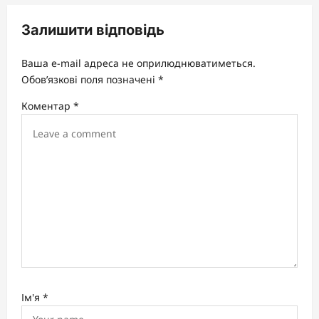
i
Залишити відповідь
g
a
Ваша e-mail адреса не оприлюднюватиметься.
t
Обов’язкові поля позначені
*
i
Коментар
*
o
n
Ім'я
*