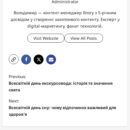
Administrator
Володимир — контент-менеджер блогу з 5-річним
досвідом у створенні захопливого контенту. Експерт у
digital-маркетингу, фанат технологій.
Visit Website
View All Posts
P
Previous:
o
Всесвітній день екскурсовода: історія та значення
s
свята
t
Next:
Всесвітній день сну: чому відпочинок важливий для
n
здоров’я
a
v