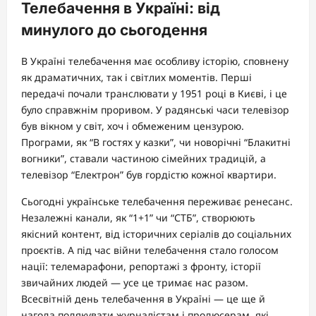
Телебачення в Україні: від
минулого до сьогодення
В Україні телебачення має особливу історію, сповнену
як драматичних, так і світлих моментів. Перші
передачі почали транслювати у 1951 році в Києві, і це
було справжнім проривом. У радянські часи телевізор
був вікном у світ, хоч і обмеженим цензурою.
Програми, як “В гостях у казки”, чи новорічні “Блакитні
вогники”, ставали частиною сімейних традицій, а
телевізор “Електрон” був гордістю кожної квартири.
Сьогодні українське телебачення переживає ренесанс.
Незалежні канали, як “1+1” чи “СТБ”, створюють
якісний контент, від історичних серіалів до соціальних
проєктів. А під час війни телебачення стало голосом
нації: телемарафони, репортажі з фронту, історії
звичайних людей — усе це тримає нас разом.
Всесвітній день телебачення в Україні — це ще й
нагода подякувати журналістам і продюсерам, які,