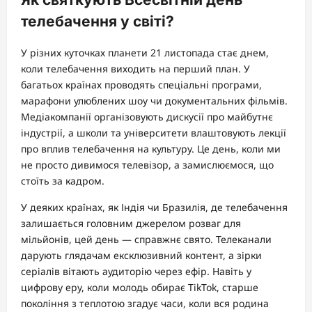
телебачення у світі?
У різних куточках планети 21 листопада стає днем,
коли телебачення виходить на перший план. У
багатьох країнах проводять спеціальні програми,
марафони улюблених шоу чи документальних фільмів.
Медіакомпанії організовують дискусії про майбутнє
індустрії, а школи та університети влаштовують лекції
про вплив телебачення на культуру. Це день, коли ми
не просто дивимося телевізор, а замислюємося, що
стоїть за кадром.
У деяких країнах, як Індія чи Бразилія, де телебачення
залишається головним джерелом розваг для
мільйонів, цей день — справжнє свято. Телеканали
дарують глядачам ексклюзивний контент, а зірки
серіалів вітають аудиторію через ефір. Навіть у
цифрову еру, коли молодь обирає TikTok, старше
покоління з теплотою згадує часи, коли вся родина