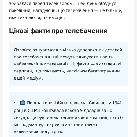
збиралася перед телевізором. І цей день об’єднує
покоління, нагадуючи, що телебачення — це більше,
ніж технологія, це емоція.
Цікаві факти про телебачення
Давайте зануримося в кілька дивовижних деталей
про телебачення, які можуть здивувати навіть
найзапекліших телеманів. Ці факти — як маленькі
перлини, що показують, наскільки багатогранним
є цей медіум.
Перша телевізійна реклама з’явилася у 1941
році в США і коштувала всього 9 доларів за 20
секунд. Це був ролик годинникової компанії, і хто б
міг подумати, що реклама стане такою
величезною індустрією!