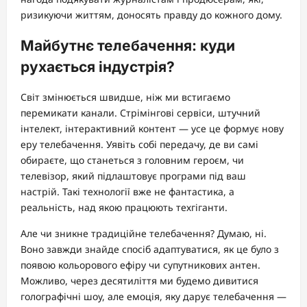
ризикуючи життям, доносять правду до кожного дому.
Майбутнє телебачення: куди
рухається індустрія?
Світ змінюється швидше, ніж ми встигаємо
перемикати канали. Стрімінгові сервіси, штучний
інтелект, інтерактивний контент — усе це формує нову
еру телебачення. Уявіть собі передачу, де ви самі
обираєте, що станеться з головним героєм, чи
телевізор, який підлаштовує програми під ваш
настрій. Такі технології вже не фантастика, а
реальність, над якою працюють техгіганти.
Але чи зникне традиційне телебачення? Думаю, ні.
Воно завжди знайде спосіб адаптуватися, як це було з
появою кольорового ефіру чи супутникових антен.
Можливо, через десятиліття ми будемо дивитися
голографічні шоу, але емоція, яку дарує телебачення —