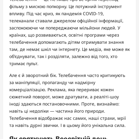
фільму з мискою попкорну. Це потужний інструмент
впливу. Під час криз, як пандемія COVID-19,
телеканали ставали джерелом офіційної інформації,
заспокоюючи чи попереджаючи мільйони людей. У
країнах, що розвиваються, освітні програми через
телебачення допомагають дітям отримувати знання
там, де немає шкіл чи інтернету. Це медіа, яке може як
об’єднувати, так і розділяти, залежно від того, хто
тримає пульт.
Але є й зворотний бік. Телебачення часто критикують
за маніпуляції, пропаганду чи надмірну
комерціалізацію. Реклама, яка перериває кожен
сюжетний поворот, може дратувати, а реаліті-шоу
іноді здаються постановочними. Проте, визнаймо:
навіть ці недоліки — частина його природи.
Телебачення відображає нас самих, наші страхи, мрії
та навіть дурні звички. І в цьому його унікальна сила.
Як святкують Всесвітній день