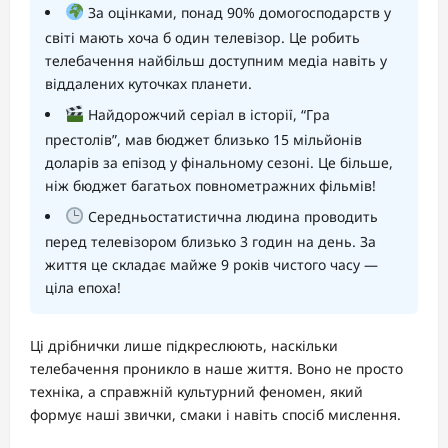
За оцінками, понад 90% домогосподарств у
світі мають хоча б один телевізор. Це робить
телебачення найбільш доступним медіа навіть у
віддалених куточках планети.
Найдорожчий серіал в історії, “Гра
престолів”, мав бюджет близько 15 мільйонів
доларів за епізод у фінальному сезоні. Це більше,
ніж бюджет багатьох повнометражних фільмів!
Середньостатистична людина проводить
перед телевізором близько 3 годин на день. За
життя це складає майже 9 років чистого часу —
ціла епоха!
Ці дрібнички лише підкреслюють, наскільки
телебачення проникло в наше життя. Воно не просто
техніка, а справжній культурний феномен, який
формує наші звички, смаки і навіть спосіб мислення.