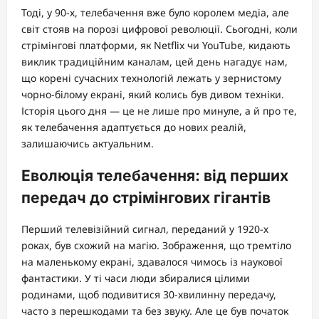
Тоді, у 90-х, телебачення вже було королем медіа, але
світ стояв на порозі цифрової революції. Сьогодні, коли
стрімінгові платформи, як Netflix чи YouTube, кидають
виклик традиційним каналам, цей день нагадує нам,
що корені сучасних технологій лежать у зернистому
чорно-білому екрані, який колись був дивом техніки.
Історія цього дня — це не лише про минуле, а й про те,
як телебачення адаптується до нових реалій,
залишаючись актуальним.
Еволюція телебачення: від перших
передач до стрімінгових гігантів
Перший телевізійний сигнал, переданий у 1920-х
роках, був схожий на магію. Зображення, що тремтіло
на маленькому екрані, здавалося чимось із наукової
фантастики. У ті часи люди збиралися цілими
родинами, щоб подивитися 30-хвилинну передачу,
часто з перешкодами та без звуку. Але це був початок