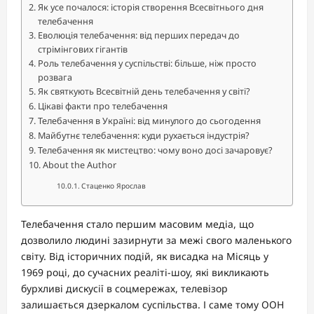
Як усе почалося: історія створення Всесвітнього дня
телебачення
Еволюція телебачення: від перших передач до
стрімінгових гігантів
Роль телебачення у суспільстві: більше, ніж просто
розвага
Як святкують Всесвітній день телебачення у світі?
Цікаві факти про телебачення
Телебачення в Україні: від минулого до сьогодення
Майбутнє телебачення: куди рухається індустрія?
Телебачення як мистецтво: чому воно досі зачаровує?
About the Author
Стаценко Ярослав
Телебачення стало першим масовим медіа, що
дозволило людині зазирнути за межі свого маленького
світу. Від історичних подій, як висадка на Місяць у
1969 році, до сучасних реаліті-шоу, які викликають
бурхливі дискусії в соцмережах, телевізор
залишається дзеркалом суспільства. І саме тому ООН