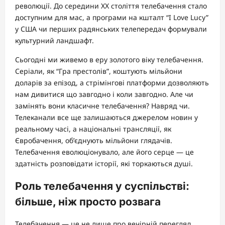
революції. До середини ХХ століття телебачення стало
доступним для мас, а програми на кшталт “I Love Lucy”
у США чи перших радянських телепередач формували
культурний ландшафт.
Сьогодні ми живемо в еру золотого віку телебачення.
Серіали, як “Гра престолів”, коштують мільйони
доларів за епізод, а стрімінгові платформи дозволяють
нам дивитися що завгодно і коли завгодно. Але чи
замінять вони класичне телебачення? Навряд чи.
Телеканали все ще залишаються джерелом новин у
реальному часі, а національні трансляції, як
Євробачення, об’єднують мільйони глядачів.
Телебачення еволюціонувало, але його серце — це
здатність розповідати історії, які торкаються душі.
Роль телебачення у суспільстві:
більше, ніж просто розвага
Телебачення — це не лише про вечірній перегляд