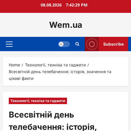
Skip
08.08.2026
7:42:30 PM
to
content
Wem.ua
Subscribe
Primary
Menu
Home
Технології, техніка та гаджети
Всесвітній день телебачення: історія, значення та
цікаві факти
Технології, техніка та гаджети
Всесвітній день
телебачення: історія,