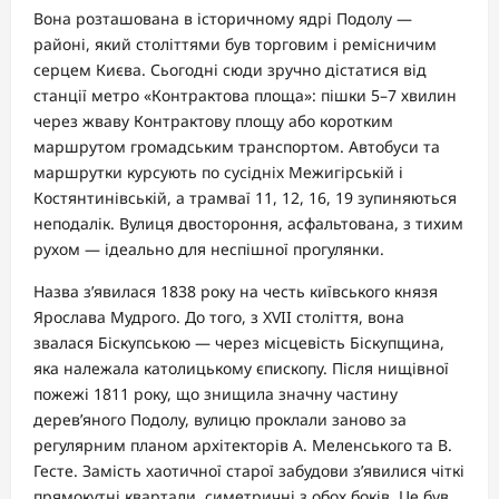
Вона розташована в історичному ядрі Подолу —
районі, який століттями був торговим і ремісничим
серцем Києва. Сьогодні сюди зручно дістатися від
станції метро «Контрактова площа»: пішки 5–7 хвилин
через жваву Контрактову площу або коротким
маршрутом громадським транспортом. Автобуси та
маршрутки курсують по сусідніх Межигірській і
Костянтинівській, а трамваї 11, 12, 16, 19 зупиняються
неподалік. Вулиця двостороння, асфальтована, з тихим
рухом — ідеально для неспішної прогулянки.
Назва з’явилася 1838 року на честь київського князя
Ярослава Мудрого. До того, з XVII століття, вона
звалася Біскупською — через місцевість Біскупщина,
яка належала католицькому єпископу. Після нищівної
пожежі 1811 року, що знищила значну частину
дерев’яного Подолу, вулицю проклали заново за
регулярним планом архітекторів А. Меленського та В.
Гесте. Замість хаотичної старої забудови з’явилися чіткі
прямокутні квартали, симетричні з обох боків. Це був