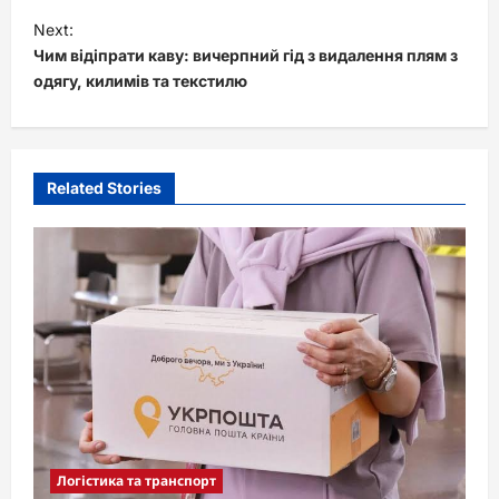
t
Next:
Чим відіпрати каву: вичерпний гід з видалення плям з
n
одягу, килимів та текстилю
a
v
i
Related Stories
g
a
t
i
o
n
Логістика та транспорт