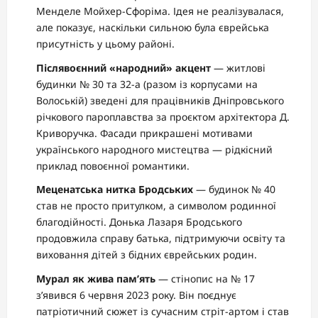
Менделе Мойхер-Сфоріма. Ідея не реалізувалася,
але показує, наскільки сильною була єврейська
присутність у цьому районі.
Післявоєнний «народний» акцент
— житлові
будинки № 30 та 32-а (разом із корпусами на
Волоській) зведені для працівників Дніпровського
річкового пароплавства за проєктом архітектора Д.
Криворучка. Фасади прикрашені мотивами
українського народного мистецтва — рідкісний
приклад повоєнної романтики.
Меценатська нитка Бродських
— будинок № 40
став не просто притулком, а символом родинної
благодійності. Донька Лазаря Бродського
продовжила справу батька, підтримуючи освіту та
виховання дітей з бідних єврейських родин.
Мурал як жива пам’ять
— стінопис на № 17
з’явився 6 червня 2023 року. Він поєднує
патріотичний сюжет із сучасним стріт-артом і став