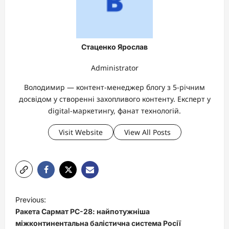
Стаценко Ярослав
Administrator
Володимир — контент-менеджер блогу з 5-річним
досвідом у створенні захопливого контенту. Експерт у
digital-маркетингу, фанат технологій.
Visit Website
View All Posts
P
Previous:
o
Ракета Сармат РС-28: найпотужніша
s
міжконтинентальна балістична система Росії