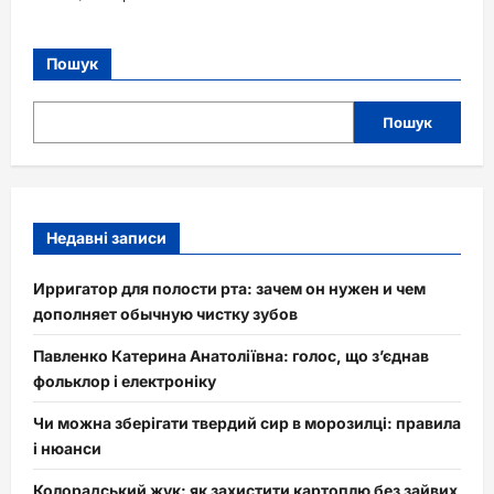
Пошук
Пошук
Недавні записи
Ирригатор для полости рта: зачем он нужен и чем
дополняет обычную чистку зубов
Павленко Катерина Анатоліївна: голос, що з’єднав
фольклор і електроніку
Чи можна зберігати твердий сир в морозилці: правила
і нюанси
Колорадський жук: як захистити картоплю без зайвих