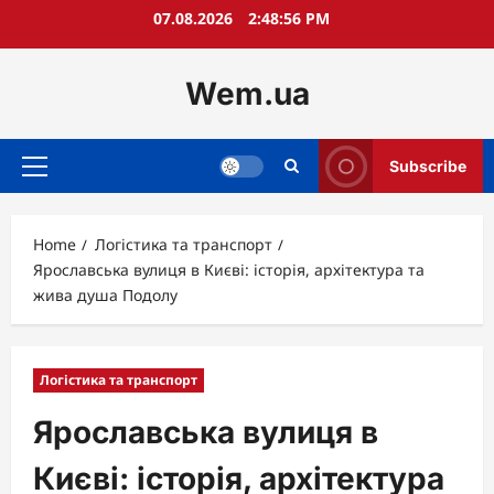
Skip
07.08.2026
2:48:58 PM
to
content
Wem.ua
Subscribe
Primary
Menu
Home
Логістика та транспорт
Ярославська вулиця в Києві: історія, архітектура та
жива душа Подолу
Логістика та транспорт
Ярославська вулиця в
Києві: історія, архітектура