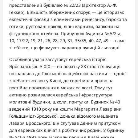
представлений будівлею № 22/23 (архітектор А.-Ф.
Геккер). Більшість збережених споруд — це історизм:
еклектичні фасади з елементами ренесансу, бароко та
готики, рустовані цоколі, ліпні карнизи, балкони на
фігурних кронштейнах. Прибуткові будинки № 5/2-а,
10, 17/22, 19, 21, 26, 28, 29, 31, 35/35, 40, 47, 49 — саме
ті об’єкти, що формують характер вулиці й сьогодні.
Особливої уваги заслуговує єврейська історія
Ярославської. У XIX — на початку XX століття вулиця
потрапляла до Плоської поліцейської частини — однієї
з небагатьох зон у Києві, де євреї мали право на
постійне проживання в межах осілості. Тому тут
активно розвивалася єврейська інфраструктура:
молитовні будинки, школи, притулки. Будинок № 40
зведений 1910 року на кошти Маргарити Лазарівни
Гольдшмідт-Бродської, доньки відомого мецената
Лазаря Бродського. Він слугував денним притулком
для єврейських дівчат з робітничих родин. У будинку
№ 5/2-а 1892 року відкрили першу в Києві міську