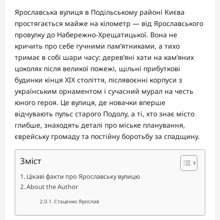
Ярославська вулиця в Подільському районі Києва
простягається майже на кілометр — від Ярославського
провулку до Набережно-Хрещатицької. Вона не
кричить про себе гучними пам’ятниками, а тихо
тримає в собі шари часу: дерев’яні хати на кам’яних
цоколях після великої пожежі, щільні прибуткові
будинки кінця XIX століття, післявоєнні корпуси з
українським орнаментом і сучасний мурал на честь
юного героя. Це вулиця, де новачки вперше
відчувають пульс старого Подолу, а ті, хто знає місто
глибше, знаходять деталі про міське планування,
єврейську громаду та постійну боротьбу за спадщину.
Зміст
Цікаві факти про Ярославську вулицю
About the Author
Стаценко Ярослав