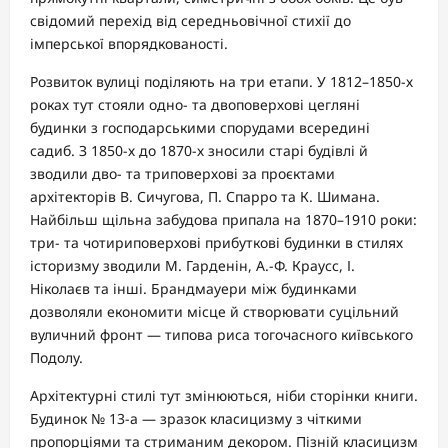
свідомий перехід від середньовічної стихії до
імперської впорядкованості.
Розвиток вулиці поділяють на три етапи. У 1812–1850-х
роках тут стояли одно- та двоповерхові цегляні
будинки з господарськими спорудами всередині
садиб. З 1850-х до 1870-х зносили старі будівлі й
зводили дво- та триповерхові за проєктами
архітекторів В. Сичугова, П. Спарро та К. Шимана.
Найбільш щільна забудова припала на 1870–1910 роки:
три- та чотириповерхові прибуткові будинки в стилях
історизму зводили М. Гарденін, А.-Ф. Краусс, І.
Ніколаєв та інші. Брандмауери між будинками
дозволяли економити місце й створювати суцільний
вуличний фронт — типова риса тогочасного київського
Подолу.
Архітектурні стилі тут змінюються, ніби сторінки книги.
Будинок № 13-а — зразок класицизму з чіткими
пропорціями та стриманим декором. Пізній класицизм