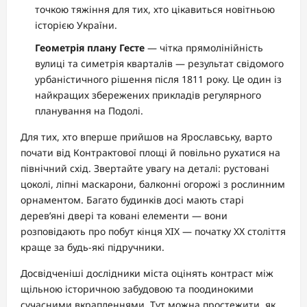
точкою тяжіння для тих, хто цікавиться новітньою
історією України.
Геометрія плану Гесте
— чітка прямолінійність
вулиці та симетрія кварталів — результат свідомого
урбаністичного рішення після 1811 року. Це один із
найкращих збережених прикладів регулярного
планування на Подолі.
Для тих, хто вперше прийшов на Ярославську, варто
почати від Контрактової площі й повільно рухатися на
північний схід. Звертайте увагу на деталі: рустовані
цоколі, ліпні маскарони, балконні огорожі з рослинним
орнаментом. Багато будинків досі мають старі
дерев’яні двері та ковані елементи — вони
розповідають про побут кінця XIX — початку XX століття
краще за будь-які підручники.
Досвідченіші дослідники міста оцінять контраст між
щільною історичною забудовою та поодинокими
сучасними вкрапленнями. Тут можна простежити, як