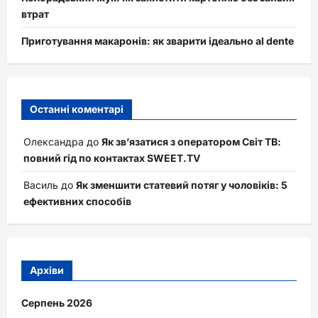
втрат
Приготування макаронів: як зварити ідеально al dente
Останні коментарі
Олександра
до
Як зв’язатися з оператором Світ ТВ:
повний гід по контактах SWEET.TV
Василь
до
Як зменшити статевий потяг у чоловіків: 5
ефективних способів
Архіви
Серпень 2026