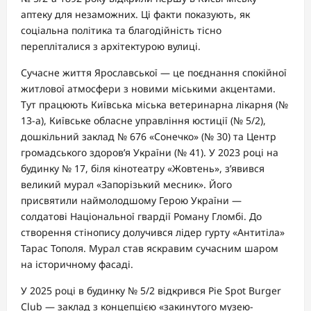
аптеку для незаможних. Ці факти показують, як
соціальна політика та благодійність тісно
перепліталися з архітектурою вулиці.
Сучасне життя Ярославської — це поєднання спокійної
житлової атмосфери з новими міськими акцентами.
Тут працюють Київська міська ветеринарна лікарня (№
13-а), Київське обласне управління юстиції (№ 5/2),
дошкільний заклад № 676 «Сонечко» (№ 30) та Центр
громадського здоров’я України (№ 41). У 2023 році на
будинку № 17, біля кінотеатру «Жовтень», з’явився
великий мурал «Запорізький месник». Його
присвятили наймолодшому Герою України —
солдатові Національної гвардії Роману Гломбі. До
створення стінопису долучився лідер гурту «Антитіла»
Тарас Тополя. Мурал став яскравим сучасним шаром
на історичному фасаді.
У 2025 році в будинку № 5/2 відкрився Pie Spot Burger
Club — заклад з концепцією «закинутого музею-