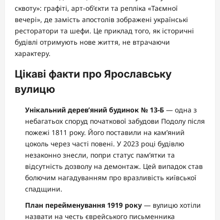
сквоту»: графіті, арт-об’єкти та репліка «Таємної
вечері», де замість апостолів зображені українські
ресторатори та шефи. Це приклад того, як історичні
будівлі отримують нове життя, не втрачаючи
характеру.
Цікаві факти про Ярославську
вулицю
Унікальний дерев’яний будинок № 13-Б
— одна з
небагатьох споруд початкової забудови Подолу після
пожежі 1811 року. Його поставили на кам’яний
цоколь через часті повені. У 2023 році будівлю
незаконно знесли, попри статус пам’ятки та
відсутність дозволу на демонтаж. Цей випадок став
болючим нагадуванням про вразливість київської
спадщини.
План перейменування 1919 року
— вулицю хотіли
назвати на честь єврейського письменника