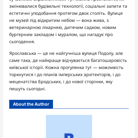
змінювалися будівельні технології, соціальні запити та
естетичні уподобання протягом двох століть. Вулиця
не музей під відкритим небом — вона жива, з
ветеринарною лікарнею, дитячим садком, новим
бургерним закладом і муралом, що нагадує про
сьогодення.
Ярославська — це не найгучніша вулиця Подолу, але
саме така, де найкраще відчувається багатошаровість
київської історії. Кожна прогулянка тут — можливість
торкнутися і до планів імперських архітекторів, і до
меценатства Бродських, і до нової сторінки, яку
пишуть сьогодні.
About the Author