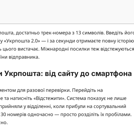
ошта, достатньо трек-номера з 13 символів. Введіть йог
ку «Укрпошта 2.0» — і за секунди отримаєте повну історію
ь цього вистачає. Міжнародні посилки теж відстежуються
їни відправника.
 Укрпошта: від сайту до смартфона
ентом для разової перевірки. Перейдіть на
ле та натисніть «Відстежити». Система показує не лише
прийняли у відділенні, коли прибули на сортувальний
30 номерів одночасно — просто розділіть їх пробілами.
сно.