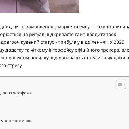
рідних, чи то замовлення з маркетплейсу — кожна хвилин
рюється на ритуал: відкриваєте сайт, вводите трек-
довгоочікуваний статус «прибула у відділення». У 2026
 додатку та чіткому інтерфейсу офіційного трекера, ал
ьно шукати посилку, що означають статуси та як діяти в
го стресу.
ту до смартфона
римання посилки