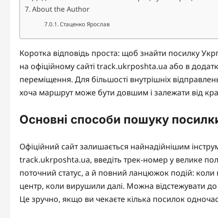
About the Author
Стаценко Ярослав
Коротка відповідь проста: щоб знайти посилку Укрп
на офіційному сайті track.ukrposhta.ua або в додат
переміщення. Для більшості внутрішніх відправлен
хоча маршрут може бути довшим і залежати від кра
Основні способи пошуку посилки
Офіційний сайт залишається найнадійнішим інструм
track.ukrposhta.ua, введіть трек-номер у велике по
поточний статус, а й повний ланцюжок подій: коли 
центр, коли вирушили далі. Можна відстежувати до 
Це зручно, якщо ви чекаєте кілька посилок одноча