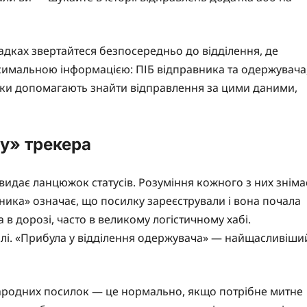
адках звертайтеся безпосередньо до відділення, де
ксимальною інформацією: ПІБ відправника та одержувача
ники допомагають знайти відправлення за цими даними,
ву» трекера
 видає ланцюжок статусів. Розуміння кожного з них зніма
вника» означає, що посилку зареєстрували і вона почала
в дорозі, часто в великому логістичному хабі.
алі. «Прибула у відділення одержувача» — найщасливіши
народних посилок — це нормально, якщо потрібне митне