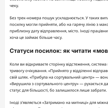
чеку.
Без трек-номера пошук ускладнюється. У таких вип
посилку могли прийняти, або на гарячу лінію з ма
приблизну дату відправлення, місто. Іноді праців
хоча це займає більше часу.
Статуси посилок: як читати «мо
Коли ви відкриваєте сторінку відстеження, система
тривогу очікування. «Прийнято у відділенні відпра
свій шлях. «Прибула на сортувальний центр» — вона 
«Вирушила з сортувального центру» — рухається д
статус для більшості, бо залишилося лише забрати.
Іноді з’являється «Затримано на митниці» для між