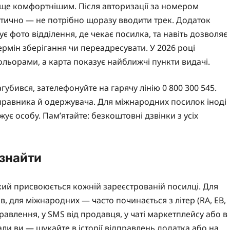
ще комфортнішим. Після авторизації за номером
атично — не потрібно щоразу вводити трек. Додаток
є фото відділення, де чекає посилка, та навіть дозволяє
рмін зберігання чи переадресувати. У 2026 році
кольорами, а карта показує найближчі пункти видачі.
убився, зателефонуйте на гарячу лінію 0 800 300 545.
правника й одержувача. Для міжнародних посилок іноді
ує особу. Пам’ятайте: безкоштовні дзвінки з усіх
 знайти
ий присвоюється кожній зареєстрованій посилці. Для
в, для міжнародних — часто починається з літер (RA, EB,
правлення, у SMS від продавця, у чаті маркетплейсу або в
али ви — шукайте в історії відправлень додатка або на