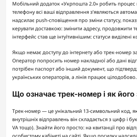
Мобільний додаток «Укрпошта 2.0» робить процес 
телефону всі ваші відправлення з’являються автом
надсилає push-сповіщення про зміни статусу, показу
керувати доставкою: змінити адресу, продовжити те
інтерфейс став ще інтуїтивнішим: статуси виділені 
Якщо немає доступу до інтернету або трек-номер заг
Оператор попросить номер накладної або дані від
потрібен паспорт або інший документ, що підтвердж
українських операторів, а лінія працює цілодобово.
Що означає трек-номер і як його
Трек-номер — це унікальний 13-символьний код, як
внутрішніх відправлень він складається з цифр і бук
VA тощо). Знайти його просто: на квитанції про від
особистому кабінеті на сайті. Якщо посилку надсил