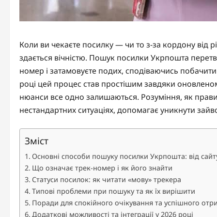
Коли ви чекаєте посилку — чи то з-за кордону від 
здається вічністю. Пошук посилки Укрпошта перетво
номер і затамовуєте подих, сподіваючись побачити 
році цей процес став простішим завдяки оновленому
нюанси все одно залишаються. Розуміння, як правил
нестандартних ситуаціях, допомагає уникнути зайво
Зміст
Основні способи пошуку посилки Укрпошта: від сай
Що означає трек-номер і як його знайти
Статуси посилок: як читати «мову» трекера
Типові проблеми при пошуку та як їх вирішити
Поради для спокійного очікування та успішного от
Додаткові можливості та інтеграції у 2026 році