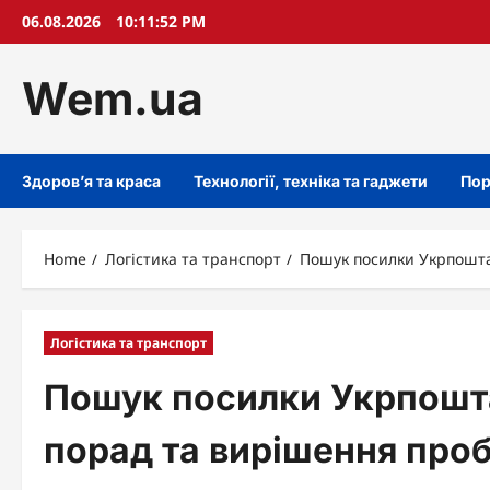
Skip
06.08.2026
10:11:53 PM
to
content
Wem.ua
Здоров’я та краса
Технології, техніка та гаджети
Пор
Home
Логістика та транспорт
Пошук посилки Укрпошта
Логістика та транспорт
Пошук посилки Укрпошта:
порад та вирішення про