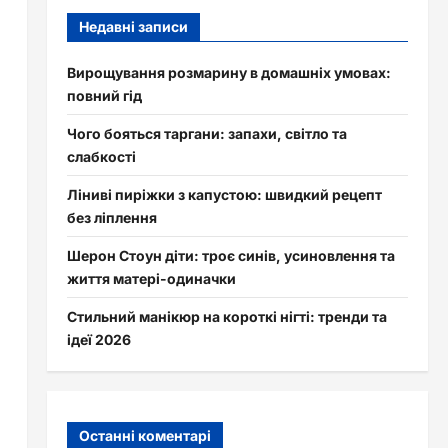
Недавні записи
Вирощування розмарину в домашніх умовах:
повний гід
Чого бояться таргани: запахи, світло та
слабкості
Ліниві пиріжки з капустою: швидкий рецепт
без ліплення
Шерон Стоун діти: троє синів, усиновлення та
життя матері-одиначки
Стильний манікюр на короткі нігті: тренди та
ідеї 2026
Останні коментарі