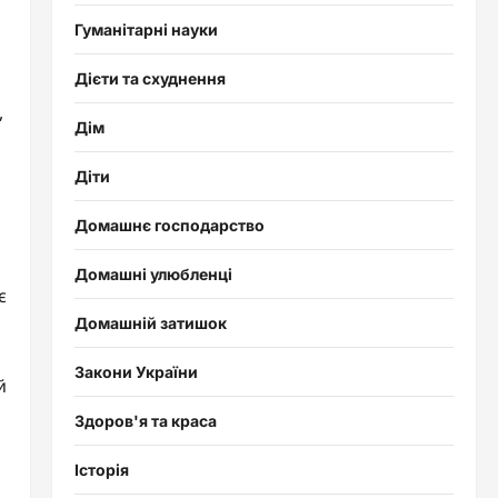
Гуманітарні науки
Дієти та схуднення
,
Дім
Діти
Домашнє господарство
Домашні улюбленці
є
Домашній затишок
Закони України
й
Здоров'я та краса
Історія