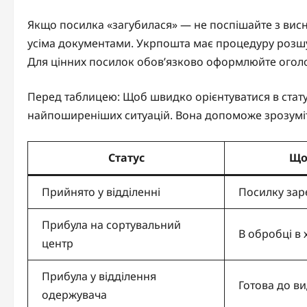
Якщо посилка «загубилася» — не поспішайте з висно
усіма документами. Укрпошта має процедуру розшуку
Для цінних посилок обов’язково оформлюйте оголош
Перед таблицею: Щоб швидко орієнтуватися в статус
найпоширеніших ситуацій. Вона допоможе зрозуміти
Статус
Що
Прийнято у відділенні
Посилку зар
Прибула на сортувальний
В обробці в 
центр
Прибула у відділення
Готова до ви
одержувача