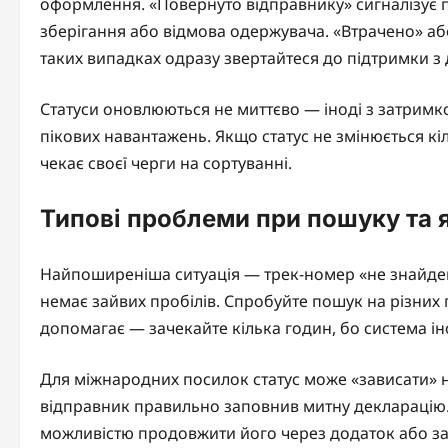
оформлення. «Повернуто відправнику» сигналізує п
зберігання або відмова одержувача. «Втрачено» або
таких випадках одразу звертайтеся до підтримки з
Статуси оновлюються не миттєво — іноді з затримкою
пікових навантажень. Якщо статус не змінюється кі
чекає своєї черги на сортуванні.
Типові проблеми при пошуку та я
Найпоширеніша ситуація — трек-номер «не знайдено
немає зайвих пробілів. Спробуйте пошук на різних 
допомагає — зачекайте кілька годин, бо система і
Для міжнародних посилок статус може «зависати» на
відправник правильно заповнив митну декларацію. 
можливістю продовжити його через додаток або з